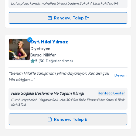
Lotus plaza konak mahallesi birinci badem Sokak A blok kat:7 no 94
Metni
'ni okudum ve kişisel verilerimin belirtilen
kapsamda işlenmesini kabul ediyorum.
Randevu Talep Et
Randevu Takvimi Talebi
Takvim Talebini Gönder
Uzm. Dyt. Dilan Güven İlkbahar
için randevu
Dyt. Hilal Yılmaz
takvimi talebi oluşturun. Size bu uzmandan randevu
Diyetisyen
almanız için bir takvim hazırlandığında e-posta ile
Bursa
, Nilüfer
bilgilendireceğiz.
5
(
30
Değerlendirme)
E-posta Adresiniz
Benim Hilal'le tanışmam yılına dayanıyor. Kendisi çok
Devamı
kilo aldığım...
Hilsu Sağlıklı Beslenme Ve Yaşam Kliniği
Haritada Göster
Cumhuriyet Mah. Yağmur Sok . No:30 FSM Bulv. Elmas Evler Sitesi B Blok
Kişisel verilerimin işlenmesine ilişkin
Aydınlatma
Kat :3 D:6
Metni
'ni okudum ve kişisel verilerimin belirtilen
kapsamda işlenmesini kabul ediyorum.
Randevu Talep Et
Randevu Takvimi Talebi
Takvim Talebini Gönder