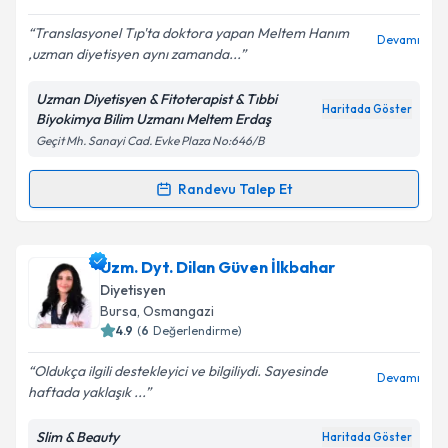
E-posta Adresiniz
Translasyonel Tıp'ta doktora yapan Meltem Hanım
Devamı
,uzman diyetisyen aynı zamanda...
Uzman Diyetisyen & Fitoterapist & Tıbbi
Kişisel verilerimin işlenmesine ilişkin
Aydınlatma
Haritada Göster
Biyokimya Bilim Uzmanı Meltem Erdaş
Metni
'ni okudum ve kişisel verilerimin belirtilen
Geçit Mh. Sanayi Cad. Evke Plaza No:646/B
kapsamda işlenmesini kabul ediyorum.
Randevu Talep Et
Randevu Takvimi Talebi
Takvim Talebini Gönder
Uzm. Dyt. Meltem Erdaş
için randevu takvimi talebi
Uzm. Dyt. Dilan Güven İlkbahar
oluşturun. Size bu uzmandan randevu almanız için bir
Diyetisyen
takvim hazırlandığında e-posta ile bilgilendireceğiz.
Bursa
, Osmangazi
4.9
(
6
Değerlendirme)
E-posta Adresiniz
Oldukça ilgili destekleyici ve bilgiliydi. Sayesinde
Devamı
haftada yaklaşık ...
Slim & Beauty
Haritada Göster
Kişisel verilerimin işlenmesine ilişkin
Aydınlatma