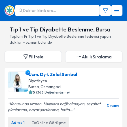
Doktor, klinik ara...
Tip 1 ve Tip Diyabette Beslenme, Bursa
Toplam
14
Tip 1 ve Tip Diyabette Beslenme
tedavisi yapan
doktor - uzman bulundu
Filtrele
Akıllı Sıralama
Uzm. Dyt. Zelal Sarıbal
Diyetisyen
Bursa
, Osmangazi
5
(
363
Değerlendirme)
Konusunda uzman. Kalıplara bağlı olmayan, seyahat
Devamı
planlarıma, hayat şartlarıma, hatta...
Adres
1
Online Görüşme