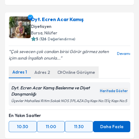
Dyt. Ecren Acar Kamış
Diyetisyen
Bursa
, Nilüfer
5
(
126
Değerlendirme)
Çok sevecen çok candan birisi Görür görmez zaten
Devamı
içim ısındı İnşallah onunla...
Adres
1
Adres
2
Online Görüşme
Dyt. Ecren Acar Kamış Beslenme ve Diyet
Haritada Göster
Danışmanlığı
Üçevler Mahallesi Ritim Sokak NOS 3 PLAZA Dış Kapı No:13 İç Kapı No:5
En Yakın Saatler
10:30
11:00
11:30
Daha Fazla