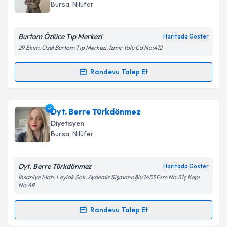
Bursa
, Nilüfer
Burtom Özlüce Tıp Merkezi
Haritada Göster
29 Ekim, Özel Burtom Tıp Merkezi, İzmir Yolu Cd No:412
Randevu Talep Et
Randevu Takvimi Talebi
Uzm. Dyt. Asu Kurtuluş
için randevu takvimi talebi
Dyt. Berre Türkdönmez
oluşturun. Size bu uzmandan randevu almanız için bir
Diyetisyen
takvim hazırlandığında e-posta ile bilgilendireceğiz.
Bursa
, Nilüfer
E-posta Adresiniz
Dyt. Berre Türkdönmez
Haritada Göster
İhsaniye Mah. Leylak Sok. Aydemir Sişmanoğlu 1453 Fsm No:3 İç Kapı
No:49
Kişisel verilerimin işlenmesine ilişkin
Aydınlatma
Randevu Talep Et
Metni
'ni okudum ve kişisel verilerimin belirtilen
Randevu Takvimi Talebi
kapsamda işlenmesini kabul ediyorum.