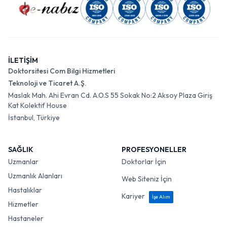
İLETİŞİM
Doktorsitesi Com Bilgi Hizmetleri
Teknoloji ve Ticaret A.Ş.
Maslak Mah. Ahi Evran Cd. A.O.S 55 Sokak No:2 Aksoy Plaza Giriş
Kat Kolektif House
İstanbul, Türkiye
SAĞLIK
PROFESYONELLER
Uzmanlar
Doktorlar İçin
Uzmanlık Alanları
Web Siteniz İçin
Hastalıklar
Kariyer
İşe Alım
Hizmetler
Hastaneler