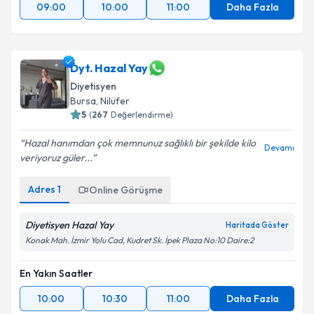
09:00
10:00
11:00
Daha Fazla
Dyt. Hazal Yay
Diyetisyen
Bursa
, Nilüfer
5
(
267
Değerlendirme)
Hazal hanımdan çok memnunuz sağlıklı bir şekilde kilo
Devamı
veriyoruz güler...
Adres
1
Online Görüşme
Diyetisyen Hazal Yay
Haritada Göster
Konak Mah. İzmir Yolu Cad, Kudret Sk. İpek Plaza No:10 Daire:2
En Yakın Saatler
10:00
10:30
11:00
Daha Fazla