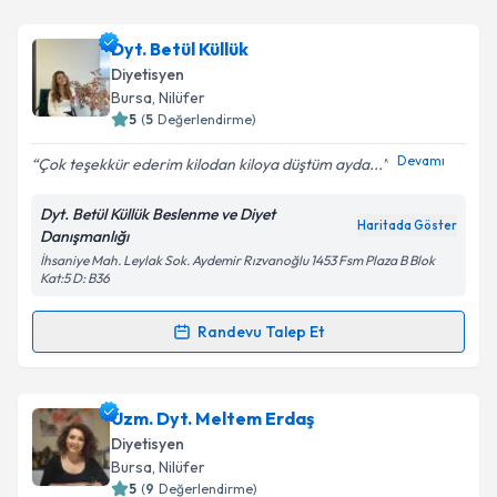
Dyt. Berre Türkdönmez
için randevu takvimi talebi
Dyt. Betül Küllük
Takvim Talebini Gönder
oluşturun. Size bu uzmandan randevu almanız için bir
Diyetisyen
takvim hazırlandığında e-posta ile bilgilendireceğiz.
Bursa
, Nilüfer
5
(
5
Değerlendirme)
E-posta Adresiniz
Devamı
Çok teşekkür ederim kilodan kiloya düştüm ayda...
Dyt. Betül Küllük Beslenme ve Diyet
Haritada Göster
Danışmanlığı
Kişisel verilerimin işlenmesine ilişkin
Aydınlatma
İhsaniye Mah. Leylak Sok. Aydemir Rızvanoğlu 1453 Fsm Plaza B Blok
Metni
'ni okudum ve kişisel verilerimin belirtilen
Kat:5 D: B36
kapsamda işlenmesini kabul ediyorum.
Randevu Talep Et
Randevu Takvimi Talebi
Takvim Talebini Gönder
Dyt. Betül Küllük
için randevu takvimi talebi oluşturun.
Uzm. Dyt. Meltem Erdaş
Size bu uzmandan randevu almanız için bir takvim
Diyetisyen
hazırlandığında e-posta ile bilgilendireceğiz.
Bursa
, Nilüfer
5
(
9
Değerlendirme)