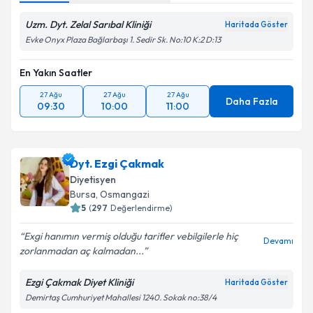
Uzm. Dyt. Zelal Sarıbal Kliniği
Haritada Göster
Evke Onyx Plaza Bağlarbaşı 1. Sedir Sk. No:10 K:2 D:13
En Yakın Saatler
27 Ağu
27 Ağu
27 Ağu
Daha Fazla
09:30
10:00
11:00
Dyt. Ezgi Çakmak
Diyetisyen
Bursa
, Osmangazi
5
(
297
Değerlendirme)
Exgi hanımın vermiş olduğu tarifler vebilgilerle hiç
Devamı
zorlanmadan aç kalmadan...
Ezgi Çakmak Diyet Kliniği
Haritada Göster
Demirtaş Cumhuriyet Mahallesi 1240. Sokak no:38/4