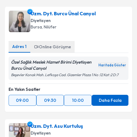
Uzm. Dyt. Burcu Ünal Canyol
Diyetisyen
Bursa
, Nilüfer
Adres
1
Online Görüşme
Özel Sağlık Meslek Hizmet Birimi Diyetisyen
Haritada Göster
Burcu Ünal Canyol
Beşevler Konak Mah. Lefkoşa Cad. Gizemler Plaza 1 No :12 Kat :2 D:7
En Yakın Saatler
09:00
09:30
10:00
Daha Fazla
Uzm. Dyt. Asu Kurtuluş
Diyetisyen