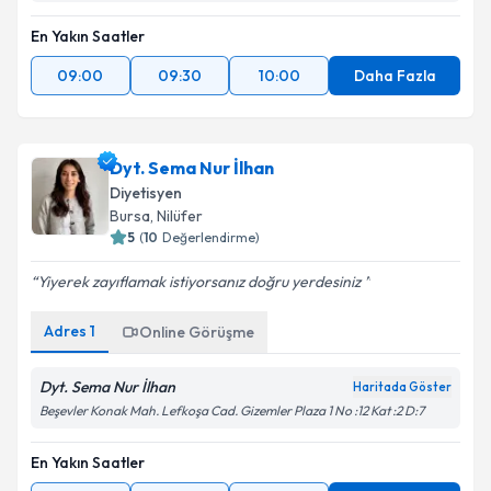
En Yakın Saatler
09:00
09:30
10:00
Daha Fazla
Dyt. Sema Nur İlhan
Diyetisyen
Bursa
, Nilüfer
5
(
10
Değerlendirme)
Yiyerek zayıflamak istiyorsanız doğru yerdesiniz
Adres
1
Online Görüşme
Dyt. Sema Nur İlhan
Haritada Göster
Beşevler Konak Mah. Lefkoşa Cad. Gizemler Plaza 1 No :12 Kat :2 D:7
En Yakın Saatler