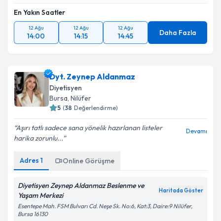
En Yakın Saatler
12 Ağu
12 Ağu
12 Ağu
Daha Fazla
14:00
14:15
14:45
Dyt. Zeynep Aldanmaz
Diyetisyen
Bursa
, Nilüfer
5
(
38
Değerlendirme)
Aşırı tatlı sadece sana yönelik hazırlanan listeler
Devamı
harika zorunlu...
Adres
1
Online Görüşme
Diyetisyen Zeynep Aldanmaz Beslenme ve
Haritada Göster
Yaşam Merkezi
Esentepe Mah. FSM Bulvarı Cd. Neşe Sk. No:6, Kat:3, Daire:9 Nilüfer,
Bursa 16130