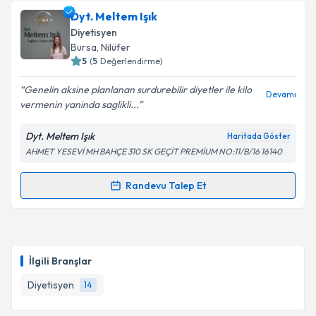
Dyt. Hilal Yılmaz
için randevu takvimi talebi
Dyt. Meltem Işık
oluşturun. Size bu uzmandan randevu almanız için bir
Diyetisyen
takvim hazırlandığında e-posta ile bilgilendireceğiz.
Bursa
, Nilüfer
5
(
5
Değerlendirme)
E-posta Adresiniz
Genelin aksine planlanan surdurebilir diyetler ile kilo
Devamı
vermenin yaninda saglikli...
Dyt. Meltem Işık
Haritada Göster
Kişisel verilerimin işlenmesine ilişkin
Aydınlatma
AHMET YESEVİ MH BAHÇE 310 SK GEÇİT PREMİUM NO:11/B/16 16140
Metni
'ni okudum ve kişisel verilerimin belirtilen
kapsamda işlenmesini kabul ediyorum.
Randevu Talep Et
Randevu Takvimi Talebi
Takvim Talebini Gönder
Dyt. Meltem Işık
için randevu takvimi talebi oluşturun.
Size bu uzmandan randevu almanız için bir takvim
İlgili Branşlar
hazırlandığında e-posta ile bilgilendireceğiz.
Diyetisyen
14
E-posta Adresiniz