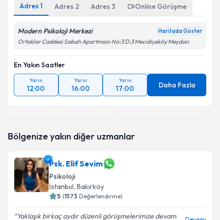
Adres
1
Adres
2
Adres
3
Online Görüşme
Modern Psikoloji Merkezi
Haritada Göster
Ortaklar Caddesi Sabah Apartmanı No:3 D:3 Mecidiyeköy Meydan
En Yakın Saatler
Yarın
Yarın
Yarın
Daha Fazla
12:00
16:00
17:00
Bölgenize yakın diğer uzmanlar
Psk. Elif Sevim
Psikoloji
İstanbul
, Bakırköy
5
(
1573
Değerlendirme)
Yaklaşık birkaç aydır düzenli görüşmelerimize devam
Devamı