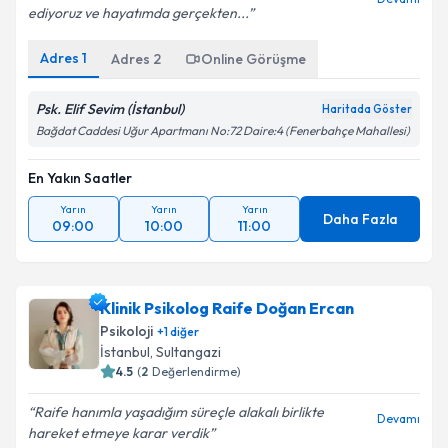
ediyoruz ve hayatımda gerçekten...
Adres
1
Adres
2
Online Görüşme
Psk. Elif Sevim (İstanbul)
Haritada Göster
Bağdat Caddesi Uğur Apartmanı No:72 Daire:4 (Fenerbahçe Mahallesi)
En Yakın Saatler
Yarın
Yarın
Yarın
Daha Fazla
09:00
10:00
11:00
Klinik Psikolog Raife Doğan Ercan
Psikoloji
+
1
diğer
İstanbul
, Sultangazi
4.5
(
2
Değerlendirme)
Raife hanımla yaşadığım süreçle alakalı birlikte
Devamı
hareket etmeye karar verdik