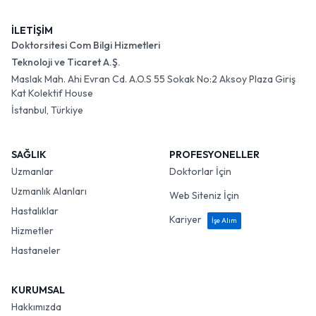
İLETİŞİM
Doktorsitesi Com Bilgi Hizmetleri
Teknoloji ve Ticaret A.Ş.
Maslak Mah. Ahi Evran Cd. A.O.S 55 Sokak No:2 Aksoy Plaza Giriş
Kat Kolektif House
İstanbul, Türkiye
SAĞLIK
PROFESYONELLER
Uzmanlar
Doktorlar İçin
Uzmanlık Alanları
Web Siteniz İçin
Hastalıklar
Kariyer
İşe Alım
Hizmetler
Hastaneler
KURUMSAL
Hakkımızda