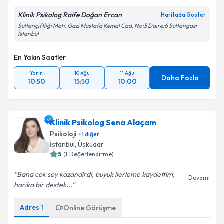
Klinik Psikolog Raife Doğan Ercan
Haritada Göster
Sultançiftliği Mah. Gazi Mustafa Kemal Cad. No:5 Daire:6 Sultangazi
İstanbul
En Yakın Saatler
Yarın
10 Ağu
11 Ağu
Daha Fazla
10:50
15:50
10:00
Klinik Psikolog Sena Alaçam
Psikoloji
+
1
diğer
İstanbul
, Üsküdar
5
(
1
Değerlendirme)
Bana cok sey kazandirdi, buyuk ilerleme kaydettim,
Devamı
harika bir destek...
Adres
1
Online Görüşme