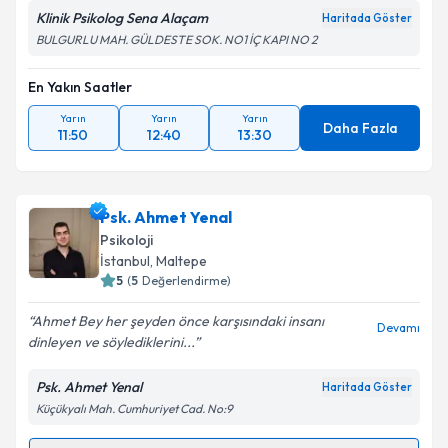
Klinik Psikolog Sena Alaçam
Haritada Göster
BULGURLU MAH. GÜLDESTE SOK. NO1 İÇ KAPI NO 2
En Yakın Saatler
Yarın
Yarın
Yarın
Daha Fazla
11:50
12:40
13:30
Psk. Ahmet Yenal
Psikoloji
İstanbul
, Maltepe
5
(
5
Değerlendirme)
Ahmet Bey her şeyden önce karşısındaki insanı
Devamı
dinleyen ve söylediklerini...
Psk. Ahmet Yenal
Haritada Göster
Küçükyalı Mah. Cumhuriyet Cad. No:9