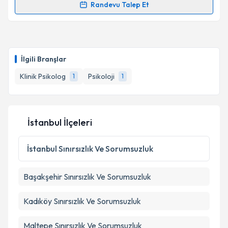
Randevu Talep Et
Randevu Takvimi Talebi
Psk. Ahmet Yenal
için randevu takvimi talebi
oluşturun. Size bu uzmandan randevu almanız için bir
İlgili Branşlar
takvim hazırlandığında e-posta ile bilgilendireceğiz.
Klinik Psikolog
Psikoloji
1
1
E-posta Adresiniz
İstanbul İlçeleri
Kişisel verilerimin işlenmesine ilişkin
Aydınlatma
Metni
'ni okudum ve kişisel verilerimin belirtilen
İstanbul
Sınırsızlık Ve Sorumsuzluk
kapsamda işlenmesini kabul ediyorum.
Başakşehir
Sınırsızlık Ve Sorumsuzluk
Takvim Talebini Gönder
Kadıköy
Sınırsızlık Ve Sorumsuzluk
Maltepe
Sınırsızlık Ve Sorumsuzluk