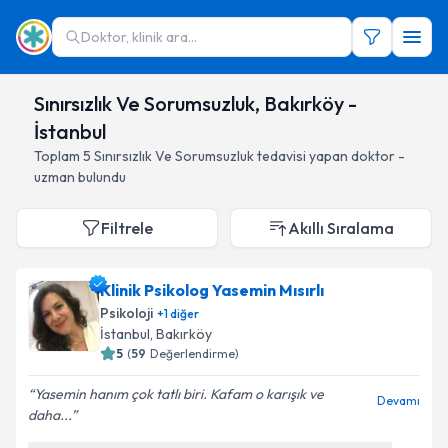
Doktor, klinik ara...
Sınırsızlık Ve Sorumsuzluk, Bakırköy -
İstanbul
Toplam
5
Sınırsızlık Ve Sorumsuzluk
tedavisi yapan doktor -
uzman bulundu
Filtrele
Akıllı Sıralama
Klinik Psikolog Yasemin Mısırlı
Psikoloji
+
1
diğer
İstanbul
, Bakırköy
5
(
59
Değerlendirme)
Yasemin hanım çok tatlı biri. Kafam o karışık ve
Devamı
daha...