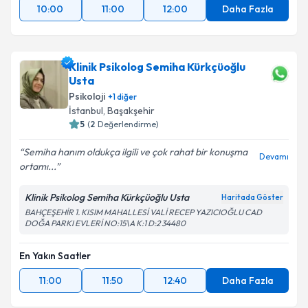
10:00
11:00
12:00
Daha Fazla
Klinik Psikolog Semiha Kürkçüoğlu
Usta
Psikoloji
+
1
diğer
İstanbul
, Başakşehir
5
(
2
Değerlendirme)
Semiha hanım oldukça ilgili ve çok rahat bir konuşma
Devamı
ortamı...
Klinik Psikolog Semiha Kürkçüoğlu Usta
Haritada Göster
BAHÇEŞEHİR 1. KISIM MAHALLESİ VALİ RECEP YAZICIOĞLU CAD
DOĞA PARKI EVLERİ NO:15\A K:1 D:2 34480
En Yakın Saatler
11:00
11:50
12:40
Daha Fazla