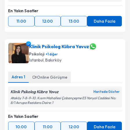
En Yakın Saatler
11:00
12:00
13:00
Daha Fazla
Klinik Psikolog Kübra Yavuz
Psikoloji
+
1
diğer
İstanbul
, Bakırköy
Adres
1
Online Görüşme
Klinik Psikolog Kübra Yavuz
Haritada Göster
Ataköy 7-8-9-10. Kısım Mahallesi Çobançeşme E5 Yanyol Caddesi No:
8/1 Avrupa Rezidans Daire: 1
En Yakın Saatler
10:00
11:00
12:00
Daha Fazla