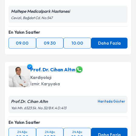
Maltepe Medicalpark Hastanesi
Cevizli, Bağdat Cd. No:547
En Yakın Saatler
09:00
09:30
10:00
Daha Fazla
Prof. Dr. Cihan Altın
Kardiyoloji
İzmir
, Karşıyaka
Prof.Dr. Cihan Altın
Haritada Göster
Yalı Mh. 6523 Sk. No.32/B K.4 D.413
En Yakın Saatler
24 Ağu
24 Ağu
24 Ağu
Daha Fazla