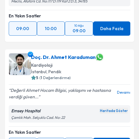
Meclis, Atatürk Cd. No:117 D:119 Kat 2 D:3, 34785
kapsamda işlenmesini kabul ediyorum.
En Yakın Saatler
Takvim Talebini Gönder
10 Ağu
09:00
10:00
Daha Fazla
09:00
Doç. Dr. Ahmet Karaduman
Kardiyoloji
İstanbul
, Pendik
5
(
1
Değerlendirme)
Değerli Ahmet Hocam Bilgisi, yaklaşımı ve hastasına
Devamı
verdiği güven...
Emsey Hospital
Haritada Göster
Çamlık Mah. Selçuklu Cad. No: 22
En Yakın Saatler