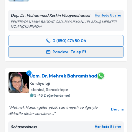
Doç. Dr. Muhammed Keskin Muayenehanesi
Haritada Göster
FENERYOLU MAH. BAĞDAT CAD. BÜYÜKHANLI PLAZA İŞ MERKEZİ
NO:91 İÇ KAPI NO:4
0 (850) 474 50 04
Randevu Takvimi Talebi
Randevu Talep Et
Prof. Dr. Muhammed Keskin
için randevu takvimi
talebi oluşturun. Size bu uzmandan randevu almanız
için bir takvim hazırlandığında e-posta ile
Uzm. Dr. Mehrek Bahramishad
bilgilendireceğiz.
Kardiyoloji
İstanbul
, Sancaktepe
E-posta Adresiniz
5
(
43
Değerlendirme)
Mehrek Hanım güler yüzü, samimiyeti ve ilgisiyle
Devamı
dikkatle dinler sorulara...
Kişisel verilerimin işlenmesine ilişkin
Aydınlatma
Schaswellness
Haritada Göster
Metni
'ni okudum ve kişisel verilerimin belirtilen