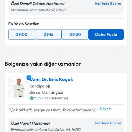
Özel Denizli Tekden Hastanesi
Haritada Göster
Muratdede, Karcı Yolu No:57, 20010
En Yakın Saatler
09:00
09:15
09:30
Daha Fazla
Bölgenize yakın diğer uzmanlar
Uzm. Dr. Enis Koçak
Kardiyoloji
Bursa
, Osmangazi
5
(
3
Değerlendirme)
Devamı
Çok dikkatli, saygılı ve kibar. Tavsiyeleri geçerli.
Özel Hayat Hastanesi
Haritada Göster
Elmasbahçeler, Ankara Yolu Cd No: 44, 16230