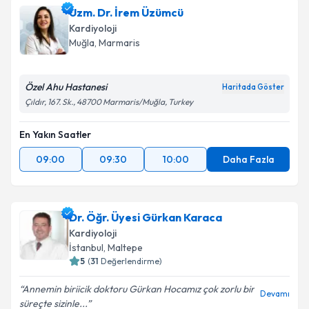
Uzm. Dr. İrem Üzümcü
Kardiyoloji
Muğla
, Marmaris
Özel Ahu Hastanesi
Haritada Göster
Çıldır, 167. Sk., 48700 Marmaris/Muğla, Turkey
En Yakın Saatler
09:00
09:30
10:00
Daha Fazla
Dr. Öğr. Üyesi Gürkan Karaca
Kardiyoloji
İstanbul
, Maltepe
5
(
31
Değerlendirme)
Annemin biriicik doktoru Gürkan Hocamız çok zorlu bir
Devamı
süreçte sizinle...