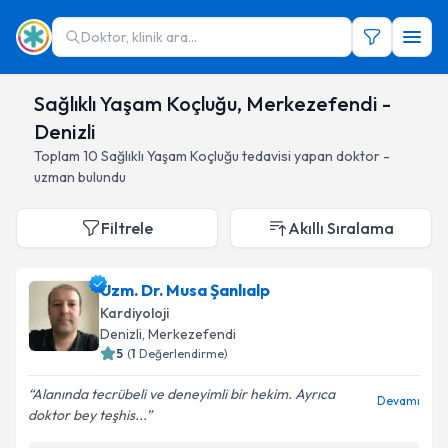
Doktor, klinik ara...
Sağlıklı Yaşam Koçluğu, Merkezefendi -
Denizli
Toplam
10
Sağlıklı Yaşam Koçluğu
tedavisi yapan doktor -
uzman bulundu
Filtrele
Akıllı Sıralama
Uzm. Dr. Musa Şanlıalp
Kardiyoloji
Denizli
, Merkezefendi
5
(
1
Değerlendirme)
Alanında tecrübeli ve deneyimli bir hekim. Ayrıca
Devamı
doktor bey teşhis...