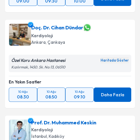
09:00
09:30
10:00
Doç. Dr. Cihan Dündar
Kardiyoloji
Ankara
, Çankaya
Özel Koru Ankara Hastanesi
Haritada Göster
Kızılırmak, 1450. Sk. No:13, 06510
En Yakın Saatler
10 Ağu
10 Ağu
10 Ağu
Daha Fazla
08:30
08:50
09:10
Prof. Dr. Muhammed Keskin
Kardiyoloji
İstanbul
, Kadıköy