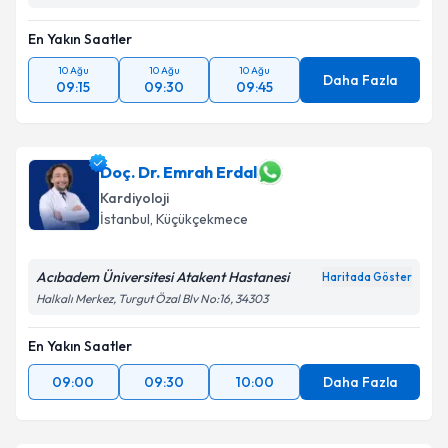
En Yakın Saatler
10 Ağu
10 Ağu
10 Ağu
Daha Fazla
09:15
09:30
09:45
Doç. Dr. Emrah Erdal
Kardiyoloji
İstanbul
, Küçükçekmece
Acıbadem Üniversitesi Atakent Hastanesi
Haritada Göster
Halkalı Merkez, Turgut Özal Blv No:16, 34303
En Yakın Saatler
09:00
09:30
10:00
Daha Fazla