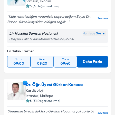
Samsun
, İlkadım
5
(
6
Değerlendirme)
Kalp rahatsızlığım nedeniyle başvurduğum Sayın Dr.
Devamı
Baran Yüksekkaya'dan aldığım sağlık...
Liv Hospital Samsun Hastanesi
Haritada Göster
Hançerli, Fatih Sultan Mehmet Cd No:155, 55020
En Yakın Saatler
Yarın
Yarın
Yarın
Daha Fazla
09:00
09:20
09:40
Dr. Öğr. Üyesi Gürkan Karaca
Kardiyoloji
İstanbul
, Maltepe
5
(
31
Değerlendirme)
Annemin biriicik doktoru Gürkan Hocamız çok zorlu bir
Devamı