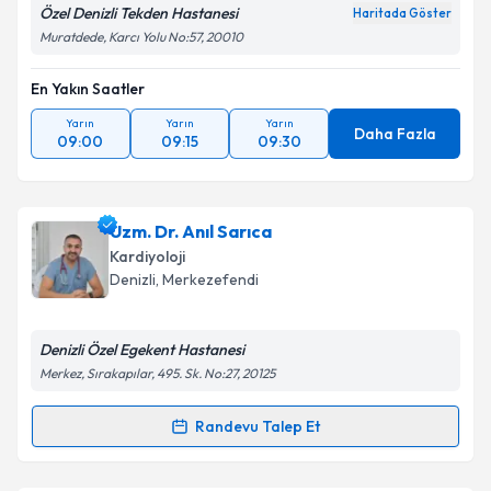
Özel Denizli Tekden Hastanesi
Haritada Göster
Muratdede, Karcı Yolu No:57, 20010
En Yakın Saatler
Yarın
Yarın
Yarın
Daha Fazla
09:00
09:15
09:30
Uzm. Dr. Anıl Sarıca
Kardiyoloji
Denizli
, Merkezefendi
Denizli Özel Egekent Hastanesi
Merkez, Sırakapılar, 495. Sk. No:27, 20125
Randevu Talep Et
Randevu Takvimi Talebi