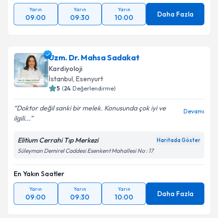
Yarın
Yarın
Yarın
Daha Fazla
09:00
09:30
10:00
Uzm. Dr. Mahsa Sadakat
Kardiyoloji
İstanbul
, Esenyurt
5
(
24
Değerlendirme)
Doktor değil sanki bir melek. Konusunda çok iyi ve
Devamı
ilgili...
Elitium Cerrahi Tıp Merkezi
Haritada Göster
Süleyman Demirel Caddesi Esenkent Mahallesi No : 17
En Yakın Saatler
Yarın
Yarın
Yarın
Daha Fazla
09:00
09:30
10:00