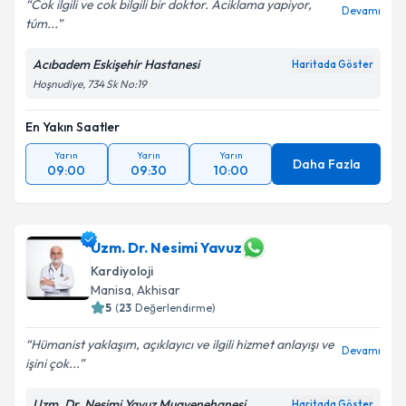
Kişisel verilerimin işlenmesine ilişkin
Aydınlatma
Cok ilgili ve cok bilgili bir doktor. Aciklama yapiyor,
Devamı
Metni
'ni okudum ve kişisel verilerimin belirtilen
túm...
kapsamda işlenmesini kabul ediyorum.
Acıbadem Eskişehir Hastanesi
Haritada Göster
Hoşnudiye, 734 Sk No:19
Takvim Talebini Gönder
En Yakın Saatler
Yarın
Yarın
Yarın
Daha Fazla
09:00
09:30
10:00
Uzm. Dr. Nesimi Yavuz
Kardiyoloji
Manisa
, Akhisar
5
(
23
Değerlendirme)
Hümanist yaklaşım, açıklayıcı ve ilgili hizmet anlayışı ve
Devamı
işini çok...
Uzm. Dr. Nesimi Yavuz Muayenehanesi
Haritada Göster