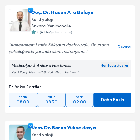
Doç. Dr. Hasan Ata Bolayır
Kardiyoloji
Ankara
, Yenimahalle
5
(
4
Değerlendirme)
Anneannem Latife Köksal'ın doktoruydu. Onun son
Devamı
yolculuğunda yanında olan, muhteşem...
Medicalpark Ankara Hastanesi
Haritada Göster
Kent Koop Mah. 1868. Sok. No:15 Batıkent
En Yakın Saatler
Yarın
Yarın
Yarın
Daha Fazla
08:00
08:30
09:00
Uzm. Dr. Baran Yüksekkaya
Kardiyoloji