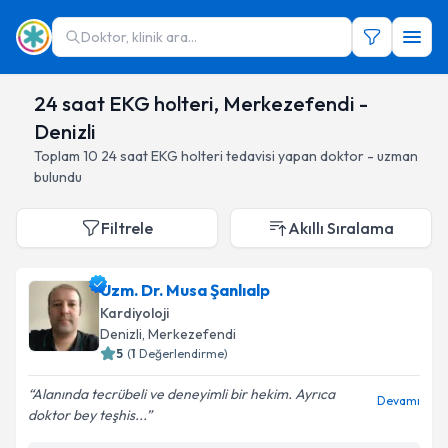
Doktor, klinik ara...
24 saat EKG holteri, Merkezefendi -
Denizli
Toplam
10
24 saat EKG holteri
tedavisi yapan doktor - uzman
bulundu
Filtrele
Akıllı Sıralama
Uzm. Dr. Musa Şanlıalp
Kardiyoloji
Denizli
, Merkezefendi
5
(
1
Değerlendirme)
Alanında tecrübeli ve deneyimli bir hekim. Ayrıca
Devamı
doktor bey teşhis...