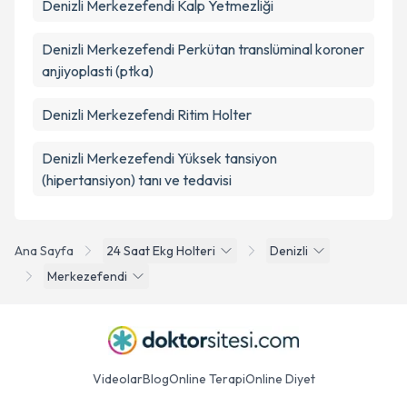
Denizli Merkezefendi Kalp Yetmezliği
Denizli Merkezefendi Perkütan translüminal koroner
anjiyoplasti (ptka)
Denizli Merkezefendi Ritim Holter
Denizli Merkezefendi Yüksek tansiyon
(hipertansiyon) tanı ve tedavisi
Ana Sayfa
24 Saat Ekg Holteri
Denizli
Merkezefendi
Videolar
Blog
Online Terapi
Online Diyet