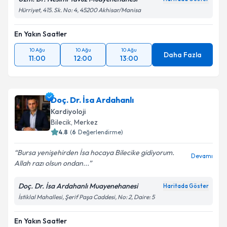
Hürriyet, 415. Sk. No: 4, 45200 Akhisar/Manisa
En Yakın Saatler
10 Ağu
10 Ağu
10 Ağu
Daha Fazla
11:00
12:00
13:00
Doç. Dr. İsa Ardahanlı
Kardiyoloji
Bilecik
, Merkez
4.8
(
6
Değerlendirme)
Bursa yenişehirden İsa hocaya Bilecike gidiyorum.
Devamı
Allah razı olsun ondan...
Doç. Dr. İsa Ardahanlı Muayenehanesi
Haritada Göster
İstiklal Mahallesi, Şerif Paşa Caddesi, No: 2, Daire: 5
En Yakın Saatler