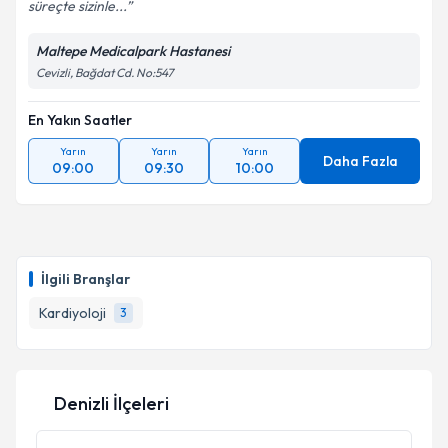
süreçte sizinle...
Maltepe Medicalpark Hastanesi
Cevizli, Bağdat Cd. No:547
En Yakın Saatler
Yarın
Yarın
Yarın
Daha Fazla
09:00
09:30
10:00
İlgili Branşlar
Kardiyoloji
3
Denizli İlçeleri