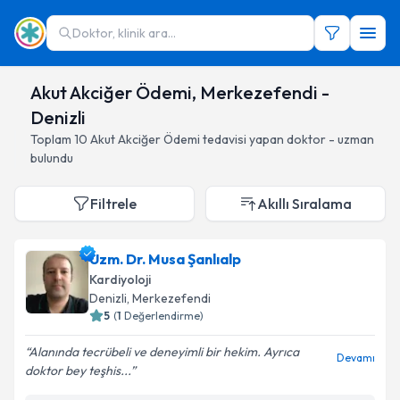
Doktor, klinik ara...
Akut Akciğer Ödemi, Merkezefendi -
Denizli
Toplam
10
Akut Akciğer Ödemi
tedavisi yapan doktor - uzman
bulundu
Filtrele
Akıllı Sıralama
Uzm. Dr. Musa Şanlıalp
Kardiyoloji
Denizli
, Merkezefendi
5
(
1
Değerlendirme)
Alanında tecrübeli ve deneyimli bir hekim. Ayrıca
Devamı
doktor bey teşhis...