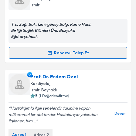
takvim hazırlandığında e-posta ile bilgilendireceğiz.
İzmir
E-posta Adresiniz
T.c. Sağ. Bak. İzmirgüney Bölg. Kamu Hast.
Birliği Sağlık Bilimleri Üni. Bozyaka
Eğit.arşt.hast.
Kişisel verilerimin işlenmesine ilişkin
Aydınlatma
Metni
'ni okudum ve kişisel verilerimin belirtilen
Randevu Talep Et
Randevu Takvimi Talebi
kapsamda işlenmesini kabul ediyorum.
Uzm. Dr. Mustafa Özgür Ceylan
Takvim Talebini Gönder
için randevu
Prof. Dr. Erdem Özel
takvimi talebi oluşturun. Size bu uzmandan randevu
Kardiyoloji
almanız için bir takvim hazırlandığında e-posta ile
İzmir
, Bayraklı
bilgilendireceğiz.
5
(
1
Değerlendirme)
E-posta Adresiniz
Hastalığımla ilgili senelerdir takibimi yapan
Devamı
mükemmel bir doktordur.Hastalarıyla yakından
ilgilenen,tüm...
Adres
1
Adres
2