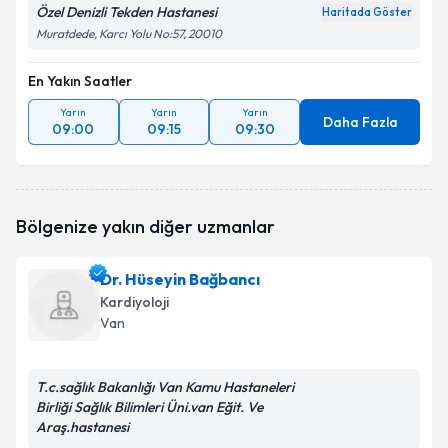
Özel Denizli Tekden Hastanesi
Haritada Göster
Muratdede, Karcı Yolu No:57, 20010
En Yakın Saatler
Yarın
Yarın
Yarın
Daha Fazla
09:00
09:15
09:30
Bölgenize yakın diğer uzmanlar
Dr. Hüseyin Bağbancı
Kardiyoloji
Van
T.c.sağlık Bakanlığı Van Kamu Hastaneleri
Birliği Sağlık Bilimleri Üni.van Eğit. Ve
Araş.hastanesi