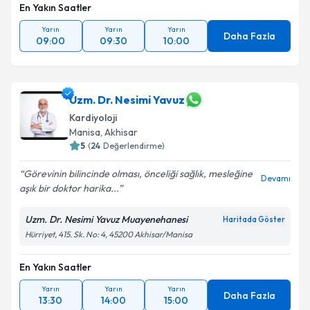
En Yakın Saatler
Takvim Talebini Gönder
Yarın
Yarın
Yarın
Daha Fazla
09:00
09:30
10:00
Uzm. Dr. Nesimi Yavuz
Kardiyoloji
Manisa
, Akhisar
5
(
24
Değerlendirme)
Görevinin bilincinde olması, önceliği sağlık, mesleğine
Devamı
aşık bir doktor harika...
Uzm. Dr. Nesimi Yavuz Muayenehanesi
Haritada Göster
Hürriyet, 415. Sk. No: 4, 45200 Akhisar/Manisa
En Yakın Saatler
Yarın
Yarın
Yarın
Daha Fazla
13:30
14:00
15:00