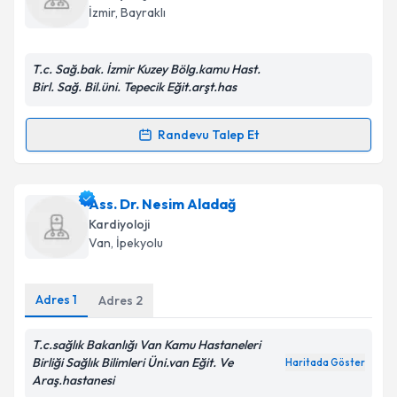
için bir takvim hazırlandığında e-posta ile
İzmir
, Bayraklı
bilgilendireceğiz.
E-posta Adresiniz
T.c. Sağ.bak. İzmir Kuzey Bölg.kamu Hast.
Birl. Sağ. Bil.üni. Tepecik Eğit.arşt.has
Randevu Talep Et
Randevu Takvimi Talebi
Kişisel verilerimin işlenmesine ilişkin
Aydınlatma
Metni
'ni okudum ve kişisel verilerimin belirtilen
kapsamda işlenmesini kabul ediyorum.
Dr. Ali Kemal Çabuk
için randevu takvimi talebi
Ass. Dr. Nesim Aladağ
oluşturun. Size bu uzmandan randevu almanız için bir
Kardiyoloji
takvim hazırlandığında e-posta ile bilgilendireceğiz.
Takvim Talebini Gönder
Van
, İpekyolu
E-posta Adresiniz
Adres
1
Adres
2
T.c.sağlık Bakanlığı Van Kamu Hastaneleri
Kişisel verilerimin işlenmesine ilişkin
Aydınlatma
Birliği Sağlık Bilimleri Üni.van Eğit. Ve
Haritada Göster
Metni
'ni okudum ve kişisel verilerimin belirtilen
Araş.hastanesi
kapsamda işlenmesini kabul ediyorum.