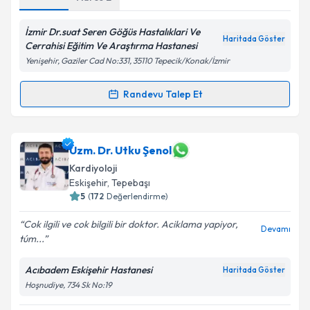
Kişisel verilerimin işlenmesine ilişkin
Aydınlatma
Metni
'ni okudum ve kişisel verilerimin belirtilen
kapsamda işlenmesini kabul ediyorum.
İzmir Dr.suat Seren Göğüs Hastalıklari Ve
Haritada Göster
Cerrahisi Eğitim Ve Araştırma Hastanesi
Yenişehir, Gaziler Cad No:331, 35110 Tepecik/Konak/İzmir
Takvim Talebini Gönder
Randevu Talep Et
Randevu Takvimi Talebi
Prof. Dr. Erdem Özel
için randevu takvimi talebi
Uzm. Dr. Utku Şenol
oluşturun. Size bu uzmandan randevu almanız için bir
Kardiyoloji
takvim hazırlandığında e-posta ile bilgilendireceğiz.
Eskişehir
, Tepebaşı
5
(
172
Değerlendirme)
E-posta Adresiniz
Cok ilgili ve cok bilgili bir doktor. Aciklama yapiyor,
Devamı
túm...
Acıbadem Eskişehir Hastanesi
Kişisel verilerimin işlenmesine ilişkin
Aydınlatma
Haritada Göster
Metni
'ni okudum ve kişisel verilerimin belirtilen
Hoşnudiye, 734 Sk No:19
kapsamda işlenmesini kabul ediyorum.