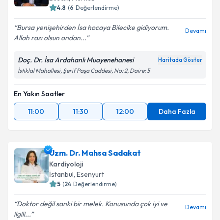
4.8
(
6
Değerlendirme)
Bursa yenişehirden İsa hocaya Bilecike gidiyorum.
Devamı
Allah razı olsun ondan...
Doç. Dr. İsa Ardahanlı Muayenehanesi
Haritada Göster
İstiklal Mahallesi, Şerif Paşa Caddesi, No: 2, Daire: 5
En Yakın Saatler
11:00
11:30
12:00
Daha Fazla
Uzm. Dr. Mahsa Sadakat
Kardiyoloji
İstanbul
, Esenyurt
5
(
24
Değerlendirme)
Doktor değil sanki bir melek. Konusunda çok iyi ve
Devamı
ilgili...