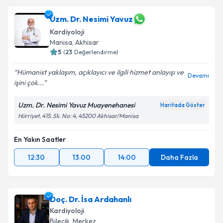
Uzm. Dr. Nesimi Yavuz
Kardiyoloji
Manisa
, Akhisar
5
(
23
Değerlendirme)
Hümanist yaklaşım, açıklayıcı ve ilgili hizmet anlayışı ve
Devamı
işini çok...
Uzm. Dr. Nesimi Yavuz Muayenehanesi
Haritada Göster
Hürriyet, 415. Sk. No: 4, 45200 Akhisar/Manisa
En Yakın Saatler
12:30
13:00
14:00
Daha Fazla
Doç. Dr. İsa Ardahanlı
Kardiyoloji
Bilecik
, Merkez