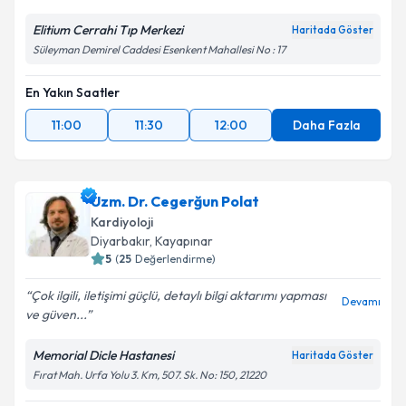
Elitium Cerrahi Tıp Merkezi
Haritada Göster
Süleyman Demirel Caddesi Esenkent Mahallesi No : 17
En Yakın Saatler
11:00
11:30
12:00
Daha Fazla
Uzm. Dr. Cegerğun Polat
Kardiyoloji
Diyarbakır
, Kayapınar
5
(
25
Değerlendirme)
Çok ilgili, iletişimi güçlü, detaylı bilgi aktarımı yapması
Devamı
ve güven...
Memorial Dicle Hastanesi
Haritada Göster
Fırat Mah. Urfa Yolu 3. Km, 507. Sk. No: 150, 21220