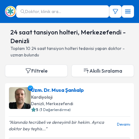
Doktor, klinik ara...
24 saat tansiyon holteri, Merkezefendi -
Denizli
Toplam
10
24 saat tansiyon holteri
tedavisi yapan doktor -
uzman bulundu
Filtrele
Akıllı Sıralama
Uzm. Dr. Musa Şanlıalp
Kardiyoloji
Denizli
, Merkezefendi
5
(
1
Değerlendirme)
Alanında tecrübeli ve deneyimli bir hekim. Ayrıca
Devamı
doktor bey teşhis...