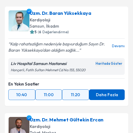
Uzm. Dr. Baran Yüksekkaya
Kardiyoloji
Samsun
, İlkadım
5
(
6
Değerlendirme)
Kalp rahatsızlığım nedeniyle başvurduğum Sayın Dr.
Devamı
Baran Yüksekkaya'dan aldığım sağlık...
Liv Hospital Samsun Hastanesi
Haritada Göster
Hançerli, Fatih Sultan Mehmet Cd No:155, 55020
En Yakın Saatler
10:40
11:00
11:20
Daha Fazla
Uzm. Dr. Mehmet Gültekin Ercan
Kardiyoloji
Tokat
, Merkez