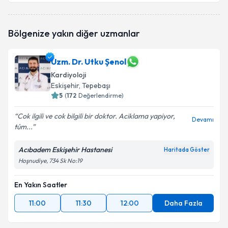
Bölgenize yakın diğer uzmanlar
Uzm. Dr. Utku Şenol
Kardiyoloji
Eskişehir
, Tepebaşı
5
(
172
Değerlendirme)
Cok ilgili ve cok bilgili bir doktor. Aciklama yapiyor,
Devamı
túm...
Acıbadem Eskişehir Hastanesi
Haritada Göster
Hoşnudiye, 734 Sk No:19
En Yakın Saatler
11:00
11:30
12:00
Daha Fazla