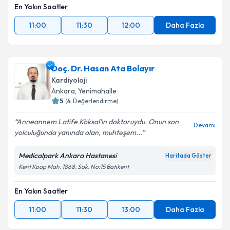
En Yakın Saatler
11:00
11:30
12:00
Daha Fazla
Doç. Dr. Hasan Ata Bolayır
Kardiyoloji
Ankara
, Yenimahalle
5
(
4
Değerlendirme)
Anneannem Latife Köksal'ın doktoruydu. Onun son
Devamı
yolculuğunda yanında olan, muhteşem...
Medicalpark Ankara Hastanesi
Haritada Göster
Kent Koop Mah. 1868. Sok. No:15 Batıkent
En Yakın Saatler
11:00
11:30
13:00
Daha Fazla