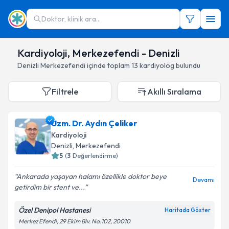
Doktor, klinik ara...
Kardiyoloji, Merkezefendi - Denizli
Denizli
Merkezefendi
içinde toplam
13
kardiyolog
bulundu
Filtrele
Akıllı Sıralama
Uzm. Dr. Aydın Çeliker
Kardiyoloji
Denizli
,
Merkezefendi
5
(
3
Değerlendirme)
Ankarada yaşayan halamı özellikle doktor beye
Devamı
getirdim bir stent ve...
Özel Denipol Hastanesi
Haritada Göster
Merkez Efendi, 29 Ekim Blv. No:102, 20010