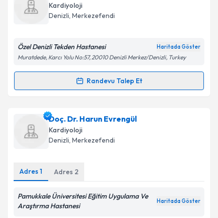
oluşturun. Size bu uzmandan randevu almanız için bir
Kardiyoloji
takvim hazırlandığında e-posta ile bilgilendireceğiz.
Takvim Talebini Gönder
Denizli
,
Merkezefendi
E-posta Adresiniz
Özel Denizli Tekden Hastanesi
Haritada Göster
Muratdede, Karcı Yolu No:57, 20010 Denizli Merkez/Denizli, Turkey
Kişisel verilerimin işlenmesine ilişkin
Aydınlatma
Randevu Talep Et
Randevu Takvimi Talebi
Metni
'ni okudum ve kişisel verilerimin belirtilen
kapsamda işlenmesini kabul ediyorum.
Uzm. Dr. Mustafa Demir
için randevu takvimi talebi
Doç. Dr. Harun Evrengül
oluşturun. Size bu uzmandan randevu almanız için bir
Takvim Talebini Gönder
Kardiyoloji
takvim hazırlandığında e-posta ile bilgilendireceğiz.
Denizli
,
Merkezefendi
E-posta Adresiniz
Adres
1
Adres
2
Pamukkale Üniversitesi Eğitim Uygulama Ve
Haritada Göster
Kişisel verilerimin işlenmesine ilişkin
Aydınlatma
Araştırma Hastanesi
Metni
'ni okudum ve kişisel verilerimin belirtilen