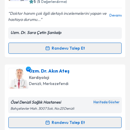
5
(
5
Değerlendirme)
Doktor hanım çok ilgili detaylı incelemelerini yapan ve
Devamı
hastaya durumu...
Uzm. Dr. Sara Çetin Şanlıalp
Randevu Talep Et
Randevu Takvimi Talebi
Uzm. Dr. Sara Çetin Şanlıalp
için randevu takvimi
Uzm. Dr. Akın Ateş
talebi oluşturun. Size bu uzmandan randevu almanız
Kardiyoloji
için bir takvim hazırlandığında e-posta ile
Denizli
,
Merkezefendi
bilgilendireceğiz.
E-posta Adresiniz
Özel Denizli Sağlık Hastanesi
Haritada Göster
Bahçelievler Mah. 3007 Sok. No:23 Denizli
Randevu Talep Et
Randevu Takvimi Talebi
Kişisel verilerimin işlenmesine ilişkin
Aydınlatma