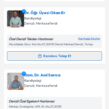
Metni
'ni okudum ve kişisel verilerimin belirtilen
kapsamda işlenmesini kabul ediyorum.
Uzm. Dr. Akın Ateş
için randevu takvimi talebi
Dr. Öğr. Üyesi Okan Er
oluşturun. Size bu uzmandan randevu almanız için bir
Kardiyoloji
takvim hazırlandığında e-posta ile bilgilendireceğiz.
Takvim Talebini Gönder
Denizli
,
Merkezefendi
E-posta Adresiniz
Özel Denizli Tekden Hastanesi
Haritada Göster
Muratdede, Karcı Yolu No:57, 20010 Denizli Merkez/Denizli, Turkey
Kişisel verilerimin işlenmesine ilişkin
Aydınlatma
Randevu Talep Et
Randevu Takvimi Talebi
Metni
'ni okudum ve kişisel verilerimin belirtilen
kapsamda işlenmesini kabul ediyorum.
Dr. Öğr. Üyesi Okan Er
için randevu takvimi talebi
Uzm. Dr. Anıl Sarıca
oluşturun. Size bu uzmandan randevu almanız için bir
Takvim Talebini Gönder
Kardiyoloji
takvim hazırlandığında e-posta ile bilgilendireceğiz.
Denizli
,
Merkezefendi
E-posta Adresiniz
Denizli Özel Egekent Hastanesi
Merkez, Sırakapılar, 495. Sk. No:27, 20125