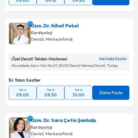
09:00
09:15
09:30
Uzm. Dr. Nihat Pekel
Kardiyoloji
Denizli
,
Merkezefendi
Özel Denizli Tekden Hastanesi
Haritada Göster
Muratdede, Karcı Yolu No:57, 20010 Denizli Merkez/Denizli, Turkey
En Yakın Saatler
Yarın
Yarın
Yarın
Daha Fazla
09:00
09:30
10:00
Uzm. Dr. Sara Çetin Şanlıalp
Kardiyoloji
Denizli
,
Merkezefendi