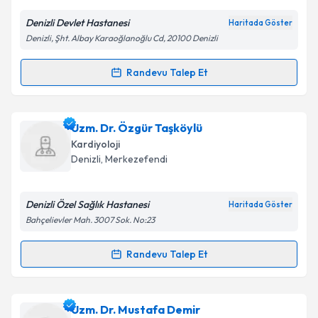
E-posta Adresiniz
Denizli Devlet Hastanesi
Haritada Göster
Denizli, Şht. Albay Karaoğlanoğlu Cd, 20100 Denizli
Kişisel verilerimin işlenmesine ilişkin
Aydınlatma
Randevu Talep Et
Randevu Takvimi Talebi
Metni
'ni okudum ve kişisel verilerimin belirtilen
kapsamda işlenmesini kabul ediyorum.
Uzm. Dr. Meryem Ülkü Aydın
için randevu takvimi
Uzm. Dr. Özgür Taşköylü
talebi oluşturun. Size bu uzmandan randevu almanız
Takvim Talebini Gönder
Kardiyoloji
için bir takvim hazırlandığında e-posta ile
Denizli
,
Merkezefendi
bilgilendireceğiz.
E-posta Adresiniz
Denizli Özel Sağlık Hastanesi
Haritada Göster
Bahçelievler Mah. 3007 Sok. No:23
Randevu Talep Et
Randevu Takvimi Talebi
Kişisel verilerimin işlenmesine ilişkin
Aydınlatma
Metni
'ni okudum ve kişisel verilerimin belirtilen
kapsamda işlenmesini kabul ediyorum.
Uzm. Dr. Özgür Taşköylü
için randevu takvimi talebi
Uzm. Dr. Mustafa Demir