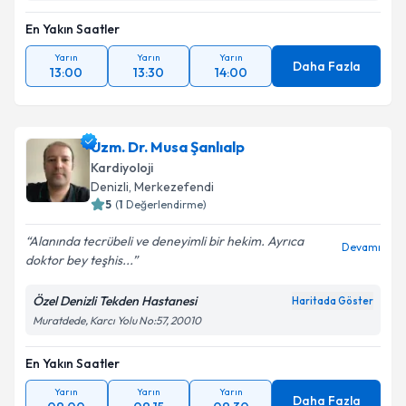
En Yakın Saatler
Yarın
Yarın
Yarın
Daha Fazla
13:00
13:30
14:00
Uzm. Dr. Musa Şanlıalp
Kardiyoloji
Denizli
,
Merkezefendi
5
(
1
Değerlendirme)
Alanında tecrübeli ve deneyimli bir hekim. Ayrıca
Devamı
doktor bey teşhis...
Özel Denizli Tekden Hastanesi
Haritada Göster
Muratdede, Karcı Yolu No:57, 20010
En Yakın Saatler
Yarın
Yarın
Yarın
Daha Fazla