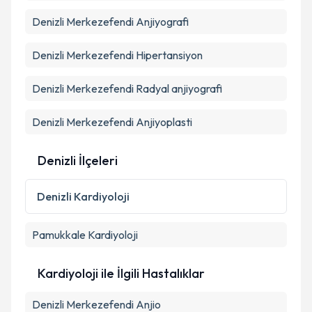
Denizli Merkezefendi Anjiyografi
Denizli Merkezefendi Hipertansiyon
Kişisel verilerimin işlenmesine ilişkin
Aydınlatma
Metni
'ni okudum ve kişisel verilerimin belirtilen
Denizli Merkezefendi Radyal anjiyografi
kapsamda işlenmesini kabul ediyorum.
Denizli Merkezefendi Anjiyoplasti
Takvim Talebini Gönder
Denizli İlçeleri
Denizli
Kardiyoloji
Pamukkale
Kardiyoloji
Kardiyoloji ile İlgili Hastalıklar
Denizli Merkezefendi Anjio