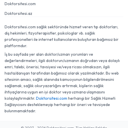
Doktorsitesi.com
Doktorsitesi.az
Doktorsitesi.com sağlık sektöründe hizmet veren tıp doktorları,
diş hekimleri, fizyoterapistler, psikologlar vb. sağlık
profesyonelleri ile internet kullanıcılarını buluşturan bağımsız bir
platformdur.
İş bu sayfada yer alan doktor/uzman yorumları ve
değerlendirmeleri, ilgili doktorun/uzmanın doğrudan veya dolaylı
emri, talebi, önerisi, tavsiyesi ve/veya ricası olmaksızın, ilgili
hasta/danışan tarafından bağımsız olarak yazılmaktadır. Bu web
sitesinin amacı, sağlık alanında kamuoyunun bilgilendirilmesini
sağlamak, sağlık okuryazarlığını artırmak, kişilerin sağlık
ihtiyaçlarına uygun en iyi doktor veya uzmana ulaşmasını
kolaylaştırmaktır.
Doktorsitesi.com
herhangi bir Sağlık Hizmeti
Sağlayıcısını desteklemeyip herhangi bir öneri ve tavsiyede
bulunmamaktadır.
© 2007 - 2026 Doktorsitesi.com. Tüm Hakları Saklıdır.