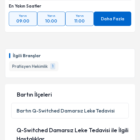
En Yakın Saatler
Yarın
Yarın
Yarın
Daha Fazla
09:00
10:00
11:00
İlgili Branşlar
Pratisyen Hekimlik
1
Bartın İlçeleri
Bartın
Q-Switched Damarsız Leke Tedavisi
Q-Switched Damarsız Leke Tedavisi ile İlgili
Hastalıklar