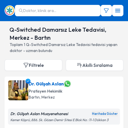
Doktor, klinik ara...
Q-Switched Damarsız Leke Tedavisi,
Merkez - Bartın
Toplam
1
Q-Switched Damarsız Leke Tedavisi
tedavisi yapan
doktor - uzman bulundu
Filtrele
Akıllı Sıralama
Dr. Gülşah Aslan
Pratisyen Hekimlik
Bartın
, Merkez
Dr. Gülşah Aslan Muayenehanesi
Haritada Göster
Kemer Köprü, 886. Sk. Gözen Demir Sitesi E Blok No : 11-1 Dükkan 3