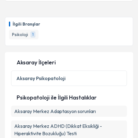
Psk. Selahaddin Uğur Işık
için randevu takvimi talebi
oluşturun. Size bu uzmandan randevu almanız için bir
İlgili Branşlar
takvim hazırlandığında e-posta ile bilgilendireceğiz.
Psikoloji
1
E-posta Adresiniz
Aksaray İlçeleri
Kişisel verilerimin işlenmesine ilişkin
Aydınlatma
Metni
'ni okudum ve kişisel verilerimin belirtilen
Aksaray
Psikopatoloji
kapsamda işlenmesini kabul ediyorum.
Psikopatoloji ile İlgili Hastalıklar
Takvim Talebini Gönder
Aksaray Merkez Adaptasyon sorunları
Aksaray Merkez ADHD (Dikkat Eksikliği -
Hiperaktivite Bozukluğu) Testi