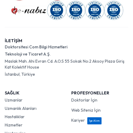
İLETİŞİM
Doktorsitesi Com Bilgi Hizmetleri
Teknoloji ve Ticaret A.Ş.
Maslak Mah. Ahi Evran Cd. A.O.S 55 Sokak No:2 Aksoy Plaza Giriş
Kat Kolektif House
İstanbul, Türkiye
SAĞLIK
PROFESYONELLER
Uzmanlar
Doktorlar İçin
Uzmanlık Alanları
Web Siteniz İçin
Hastalıklar
Kariyer
İşe Alım
Hizmetler