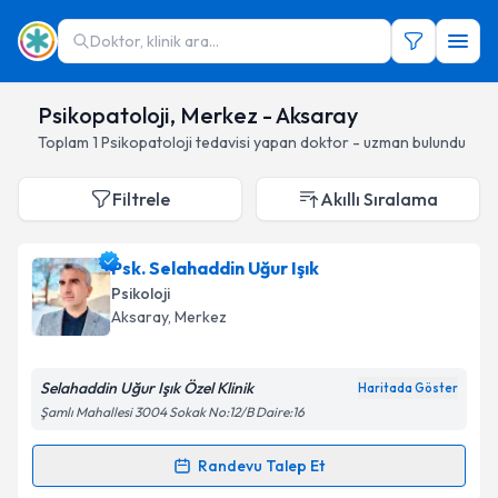
Doktor, klinik ara...
Psikopatoloji, Merkez - Aksaray
Toplam
1
Psikopatoloji
tedavisi yapan doktor - uzman bulundu
Filtrele
Akıllı Sıralama
Psk. Selahaddin Uğur Işık
Psikoloji
Aksaray
, Merkez
Selahaddin Uğur Işık Özel Klinik
Haritada Göster
Şamlı Mahallesi 3004 Sokak No:12/B Daire:16
Randevu Talep Et
Randevu Takvimi Talebi