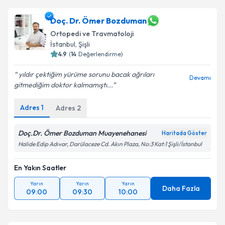
takvim hazırlandığında e-posta ile bilgilendireceğiz.
Doç. Dr. Ömer Bozduman
E-posta Adresiniz
Ortopedi ve Travmatoloji
İstanbul
, Şişli
4.9
(
14
Değerlendirme)
Kişisel verilerimin işlenmesine ilişkin
Aydınlatma
yıldır çektiğim yürüme sorunu bacak ağrıları
Devamı
Metni
'ni okudum ve kişisel verilerimin belirtilen
gitmediğim doktor kalmamıştı...
kapsamda işlenmesini kabul ediyorum.
Adres
1
Adres
2
Takvim Talebini Gönder
Doç.Dr. Ömer Bozduman Muayenehanesi
Haritada Göster
Halide Edip Adıvar, Darülaceze Cd. Akın Plaza, No:3 Kat:1 Şişli/İstanbul
En Yakın Saatler
Yarın
Yarın
Yarın
Daha Fazla
09:00
09:30
10:00