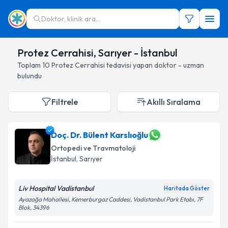
Doktor, klinik ara...
Protez Cerrahisi, Sarıyer - İstanbul
Toplam
10
Protez Cerrahisi
tedavisi yapan doktor - uzman
bulundu
Filtrele
Akıllı Sıralama
Doç. Dr. Bülent Karslıoğlu
Ortopedi ve Travmatoloji
İstanbul
, Sarıyer
Liv Hospital Vadistanbul
Haritada Göster
Ayazağa Mahallesi, Kemerburgaz Caddesi, Vadistanbul Park Etabı, 7F
Blok, 34396