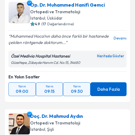
Op. Dr. Muhammed Hanifi Gemci
Ortopedi ve Travmatoloji
İstanbul
, Üsküdar
4.9
(
17
Değerlendirme)
Muhammed Hoca’nın daha önce farklı bir hastanede
Devamı
çekilen röntgende doktorum...
Özel Medivia Hospital Hastanesi
Haritada Göster
Güzeltepe, Zübeyde Hanım Cd. No:15, 34680
En Yakın Saatler
Yarın
Yarın
Yarın
Daha Fazla
09:00
09:15
09:30
Doç. Dr. Mahmud Aydın
Ortopedi ve Travmatoloji
İstanbul
, Şişli