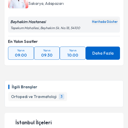
Sakarya
, Adapazarı
Beyhekim Hastanesi
Haritada Göster
Tepekum Mahallesi, Beyhekim Sk. No:18, 54100
En Yakın Saatler
Yarın
Yarın
Yarın
Daha Fazla
09:00
09:30
10:00
İlgili Branşlar
Ortopedi ve Travmatoloji
3
İstanbul İlçeleri