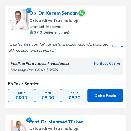
Op. Dr. Kerem Şencan
Ortopedi ve Travmatoloji
İstanbul
, Ataşehir
5
(
10
Değerlendirme)
Doktor bey çok ilgiliydi, detaylı açıklamalarda bulundu,
Devamı
aklımızdaki tüm soruları...
Medical Park Ataşehir Hastanesi
Haritada Göster
Kayışdağı, Raci Cd. No:1, 34755
En Yakın Saatler
Yarın
Yarın
Yarın
Daha Fazla
08:30
09:00
09:30
Prof. Dr. Mehmet Türker
Ortopedi ve Travmatoloji