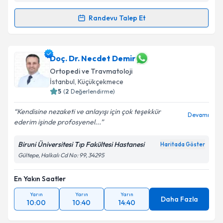
Randevu Talep Et
Randevu Takvimi Talebi
Doç. Dr. Ali Öner
için randevu takvimi talebi
Doç. Dr. Necdet Demir
oluşturun. Size bu uzmandan randevu almanız için bir
Ortopedi ve Travmatoloji
takvim hazırlandığında e-posta ile bilgilendireceğiz.
İstanbul
, Küçükçekmece
5
(
2
Değerlendirme)
E-posta Adresiniz
Kendisine nezaketi ve anlayışı için çok teşekkür
Devamı
ederim işinde profosyenel...
Biruni Üniversitesi Tıp Fakültesi Hastanesi
Kişisel verilerimin işlenmesine ilişkin
Aydınlatma
Haritada Göster
Metni
'ni okudum ve kişisel verilerimin belirtilen
Gültepe, Halkalı Cd No: 99, 34295
kapsamda işlenmesini kabul ediyorum.
En Yakın Saatler
Takvim Talebini Gönder
Yarın
Yarın
Yarın
Daha Fazla
10:00
10:40
14:40