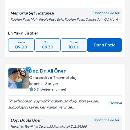
Memorial Şişli Hastanesi
Haritada Göster
Kaptan Paşa Mah. Piyale Paşa Bulv, Kaptan Paşa, Okmeydanı Cd. No: 4
En Yakın Saatler
Yarın
Yarın
Yarın
Daha Fazla
09:00
09:30
10:00
Doç. Dr. Ali Öner
Ortopedi ve Travmatoloji
İstanbul
, Sarıyer
5
(
1
Değerlendirme)
merhabalar. yaşındaki oğlumuza doğuştan yüksek
Devamı
skapula(sol kürek kemiğinin yerinde...
Doç. Dr. Ali Öner
Haritada Göster
Harbiye, Teşvikiye Cd. no:53 Pamuk Apt.D:2, 34365