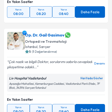
En Yakın Saatler
Yarın
Yarın
Yarın
Daha Fazla
08:00
08:20
08:40
Op. Dr. Gail Gasimov
Ortopedi ve Travmatoloji
İstanbul
, Sarıyer
5
(
1
Değerlendirme)
Çok nazik ve bilgili Doktor, sorularımı sabırla cevapladı
Devamı
şikayetime odaklı...
Liv Hospital Vadistanbul
Haritada Göster
Ayazağa Mahallesi, Kemerburgaz Caddesi, Vadistanbul Park Etabı, 7F
Blok, 34396 Sarıyer/İstanbul
En Yakın Saatler
Yarın
Yarın
Yarın
Daha Fazla
09:00
09:20
09:40