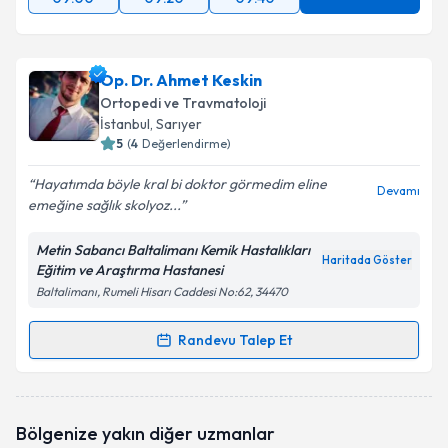
Op. Dr. Ahmet Keskin
Ortopedi ve Travmatoloji
İstanbul
, Sarıyer
5
(
4
Değerlendirme)
Hayatımda böyle kral bi doktor görmedim eline
Devamı
emeğine sağlık skolyoz...
Metin Sabancı Baltalimanı Kemik Hastalıkları
Haritada Göster
Eğitim ve Araştırma Hastanesi
Baltalimanı, Rumeli Hisarı Caddesi No:62, 34470
Randevu Talep Et
Randevu Takvimi Talebi
Op. Dr. Ahmet Keskin
için randevu takvimi talebi
Bölgenize yakın diğer uzmanlar
oluşturun. Size bu uzmandan randevu almanız için bir