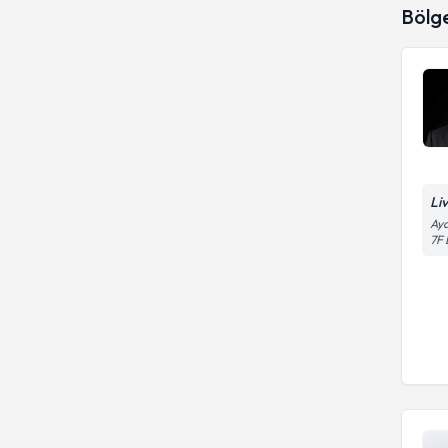
Bölg
Li
Aya
7F 