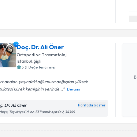
Randevu T
Doç. Dr. A
Doç. Dr. Ali Öner
uzmandan ra
Ortopedi ve Travmatoloji
posta ile bi
İstanbul
, Şişli
5
(
1
Değerlendirme)
E-posta Ad
B
rhabalar. yaşındaki oğlumuza doğuştan yüksek
ula(sol kürek kemiğinin yerinde...
Devamı
Kişisel
okudum
ç. Dr. Ali Öner
Haritada Göster
işlenm
biye, Teşvikiye Cd. no:53 Pamuk Apt.D:2, 34365