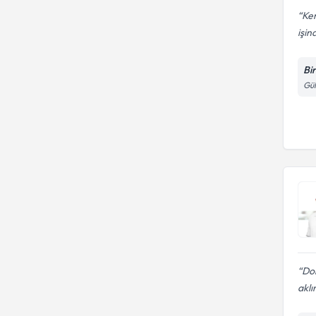
Ken
işin
Bi
Gül
Dok
aklı