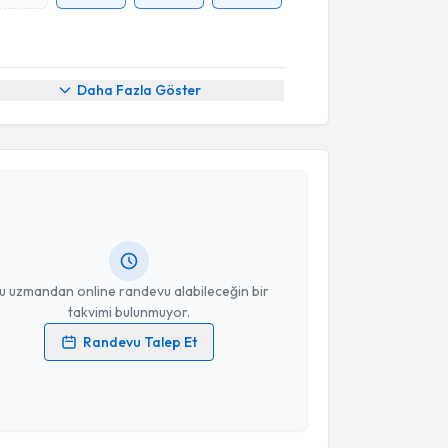
Daha Fazla Göster
akvimi Talebi
hmet Keskin
için randevu takvimi talebi oluşturun.
andan randevu almanız için bir takvim
ında e-posta ile bilgilendireceğiz.
resiniz
u uzmandan online randevu alabileceğin bir
takvimi bulunmuyor.
Randevu Talep Et
 verilerimin işlenmesine ilişkin
Aydınlatma Metni
'ni
 ve kişisel verilerimin belirtilen kapsamda
esini kabul ediyorum.