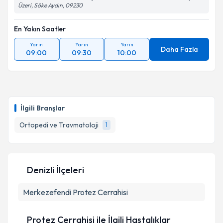
Üzeri, Söke Aydın, 09230
En Yakın Saatler
Yarın
Yarın
Yarın
Daha Fazla
09:00
09:30
10:00
İlgili Branşlar
Ortopedi ve Travmatoloji
1
Denizli İlçeleri
Merkezefendi
Protez Cerrahisi
Protez Cerrahisi ile İlgili Hastalıklar