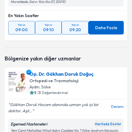
Muratdede, Karcı Yolu No:57, 20010
En Yakın Saatler
Yarın
Yarın
Yarın
Daha Fazla
09:00
09:10
09:20
Bölgenize yakın diğer uzmanlar
Op. Dr. Gökhan Doruk Doğuç
Ortopedi ve Travmatoloji
Aydın
, Söke
5
(
3
Değerlendirme)
Gökhan Doruk Hocam alanında uzman çok iyi bir
Devamı
doktor. Aşil...
Egemed Hastaneleri
Haritada Göster
Yeni Cami Mahallesi Nihat Aşkın Caddesi No 7 Söke-bodrum Karayolu