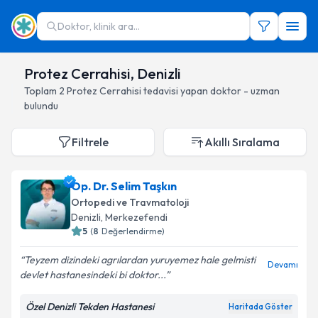
Doktor, klinik ara...
Protez Cerrahisi, Denizli
Toplam
2
Protez Cerrahisi
tedavisi yapan doktor - uzman
bulundu
Filtrele
Akıllı Sıralama
Op. Dr. Selim Taşkın
Ortopedi ve Travmatoloji
Denizli
, Merkezefendi
5
(
8
Değerlendirme)
Teyzem dizindeki agrılardan yuruyemez hale gelmisti
Devamı
devlet hastanesindeki bi doktor...
Özel Denizli Tekden Hastanesi
Haritada Göster