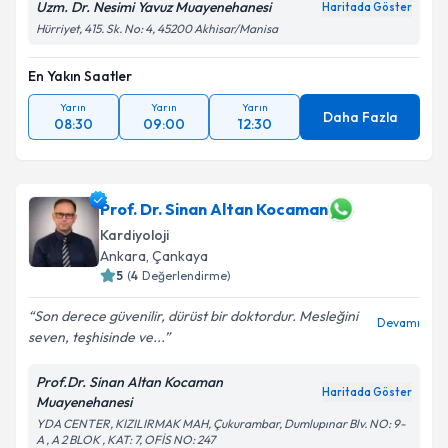
Uzm. Dr. Nesimi Yavuz Muayenehanesi
Haritada Göster
Hürriyet, 415. Sk. No: 4, 45200 Akhisar/Manisa
En Yakın Saatler
Yarın
Yarın
Yarın
Daha Fazla
08:30
09:00
12:30
Prof. Dr. Sinan Altan Kocaman
Kardiyoloji
Ankara
, Çankaya
5
(
4
Değerlendirme)
Son derece güvenilir, dürüst bir doktordur. Mesleğini
Devamı
seven, teşhisinde ve...
Prof.Dr. Sinan Altan Kocaman
Haritada Göster
Muayenehanesi
YDA CENTER, KIZILIRMAK MAH, Çukurambar, Dumlupınar Blv. NO: 9-
A , A 2 BLOK , KAT: 7, OFİS NO: 247