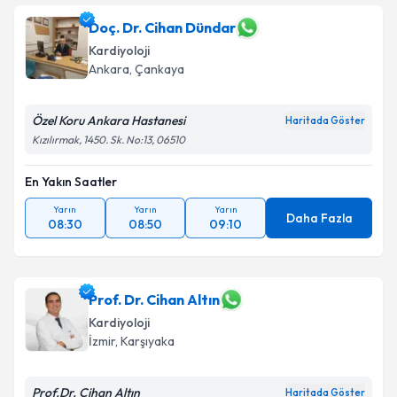
Doç. Dr. Cihan Dündar
Kardiyoloji
Ankara
, Çankaya
Özel Koru Ankara Hastanesi
Haritada Göster
Kızılırmak, 1450. Sk. No:13, 06510
En Yakın Saatler
Yarın
Yarın
Yarın
Daha Fazla
08:30
08:50
09:10
Prof. Dr. Cihan Altın
Kardiyoloji
İzmir
, Karşıyaka
Prof.Dr. Cihan Altın
Haritada Göster