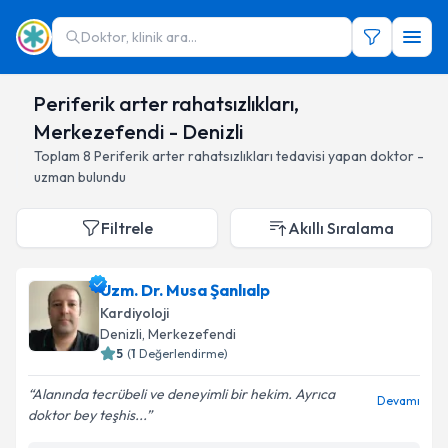
Doktor, klinik ara...
Periferik arter rahatsızlıkları,
Merkezefendi - Denizli
Toplam
8
Periferik arter rahatsızlıkları
tedavisi yapan doktor -
uzman bulundu
Filtrele
Akıllı Sıralama
Uzm. Dr. Musa Şanlıalp
Kardiyoloji
Denizli
, Merkezefendi
5
(
1
Değerlendirme)
Alanında tecrübeli ve deneyimli bir hekim. Ayrıca
Devamı
doktor bey teşhis...