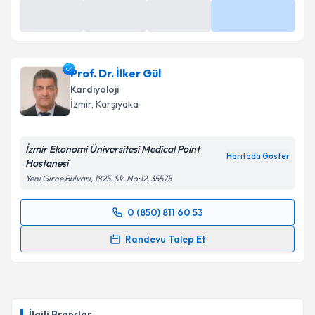
10 Ağu
10 Ağu
10 Ağu
Daha Fazla
09:20
09:40
10:40
Prof. Dr. İlker Gül
Kardiyoloji
İzmir
, Karşıyaka
İzmir Ekonomi Üniversitesi Medical Point
Haritada Göster
Hastanesi
Yeni Girne Bulvarı, 1825. Sk. No:12, 35575
0 (850) 811 60 53
Randevu Takvimi Talebi
Randevu Talep Et
Prof. Dr. İlker Gül
için randevu takvimi talebi
oluşturun. Size bu uzmandan randevu almanız için bir
takvim hazırlandığında e-posta ile bilgilendireceğiz.