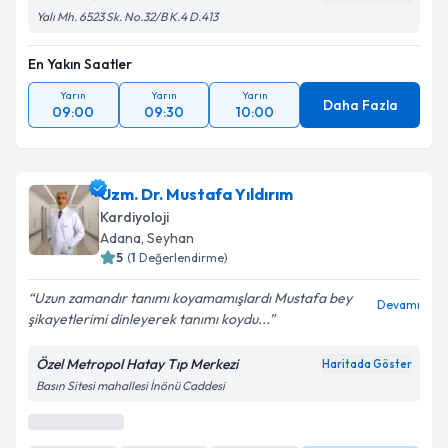
Yalı Mh. 6523 Sk. No.32/B K.4 D.413
En Yakın Saatler
Yarın
Yarın
Yarın
Daha Fazla
09:00
09:30
10:00
Uzm. Dr. Mustafa Yıldırım
Kardiyoloji
Adana
, Seyhan
5
(
1
Değerlendirme)
Uzun zamandır tanımı koyamamışlardı Mustafa bey
Devamı
şikayetlerimi dinleyerek tanımı koydu...
Özel Metropol Hatay Tıp Merkezi
Haritada Göster
Basın Sitesi mahallesi İnönü Caddesi
En Yakın Saatler