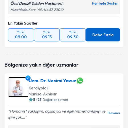
Özel Denizli Tekden Hastanesi
Haritada Göster
Muratdede, Karcı Yolu No:57, 20010
En Yakın Saatler
Yarın
Yarın
Yarın
Daha Fazla
09:00
09:15
09:30
Bölgenize yakın diğer uzmanlar
Uzm. Dr. Nesimi Yavuz
Kardiyoloji
Manisa
, Akhisar
5
(
23
Değerlendirme)
Hümanist yaklaşım, açıklayıcı ve ilgili hizmet anlayışı ve
Devamı
işini çok...