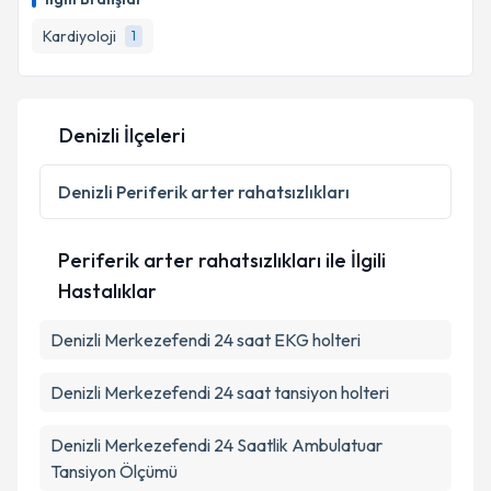
İlgili Branşlar
E-posta Adresiniz
Kardiyoloji
1
Kişisel verilerimin işlenmesine ilişkin
Aydınlatma
Denizli İlçeleri
Metni
'ni okudum ve kişisel verilerimin belirtilen
kapsamda işlenmesini kabul ediyorum.
Denizli
Periferik arter rahatsızlıkları
Takvim Talebini Gönder
Periferik arter rahatsızlıkları ile İlgili
Hastalıklar
Denizli Merkezefendi 24 saat EKG holteri
Denizli Merkezefendi 24 saat tansiyon holteri
Denizli Merkezefendi 24 Saatlik Ambulatuar
Tansiyon Ölçümü