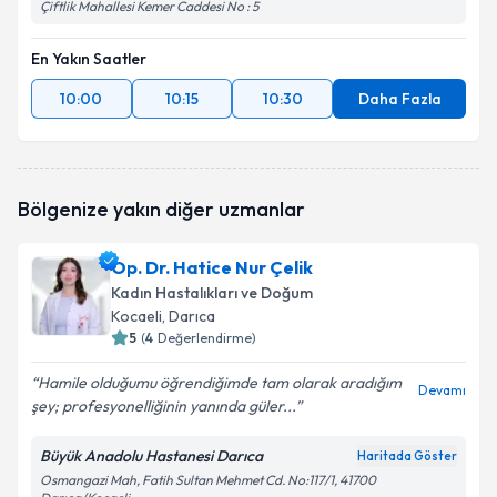
Çiftlik Mahallesi Kemer Caddesi No : 5
En Yakın Saatler
10:00
10:15
10:30
Daha Fazla
Bölgenize yakın diğer uzmanlar
Op. Dr. Hatice Nur Çelik
Kadın Hastalıkları ve Doğum
Kocaeli
, Darıca
5
(
4
Değerlendirme)
Hamile olduğumu öğrendiğimde tam olarak aradığım
Devamı
şey; profesyonelliğinin yanında güler...
Büyük Anadolu Hastanesi Darıca
Haritada Göster
Osmangazi Mah, Fatih Sultan Mehmet Cd. No:117/1, 41700