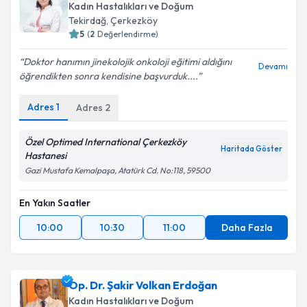
Kadın Hastalıkları ve Doğum
E-posta Adresiniz
Tekirdağ
, Çerkezköy
5
(
2
Değerlendirme)
Doktor hanımın jinekolojik onkoloji eğitimi aldığını
Devamı
öğrendikten sonra kendisine başvurduk....
Kişisel verilerimin işlenmesine ilişkin
Aydınlatma
Metni
'ni okudum ve kişisel verilerimin belirtilen
Adres
1
Adres
2
kapsamda işlenmesini kabul ediyorum.
Özel Optimed International Çerkezköy
Haritada Göster
Takvim Talebini Gönder
Hastanesi
Gazi Mustafa Kemalpaşa, Atatürk Cd. No:118, 59500
En Yakın Saatler
10:00
10:30
11:00
Daha Fazla
Op. Dr. Şakir Volkan Erdoğan
Kadın Hastalıkları ve Doğum