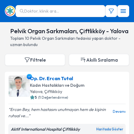
Doktor, klinik ara...
Pelvik Organ Sarkmaları, Çiftlikköy - Yalova
Toplam
10
Pelvik Organ Sarkmaları
tedavisi yapan doktor -
uzman bulundu
Filtrele
Akıllı Sıralama
Op. Dr. Ercan Tutal
Kadın Hastalıkları ve Doğum
Yalova
, Çiftlikköy
5
(
1
Değerlendirme)
Ercan Bey, hem hastasını unutmayan hem de kişinin
Devamı
ruhsal ve...
Aktif International Hospital Çiftlikköy
Haritada Göster