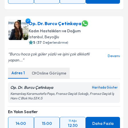
Op. Dr. Burcu Çetinkaya
Kadın Hastalıkları ve Doğum
İstanbul
, Beyoğlu
5
(
37
Değerlendirme)
Burcu hoca çok güler yüzlü ve işini çok dikkatli
Devamı
yapan...
Adres
1
Online Görüşme
Op. Dr. Burcu Çetinkaya
Haritada Göster
Kemankeş Karamustafa Paşa, Fransız Geçidi Sokağı, Fransız Geçidi İş
Hanı C Blok No:53 K:5
En Yakın Saatler
11 Ağu
14:00
15:00
Daha Fazla
12:30