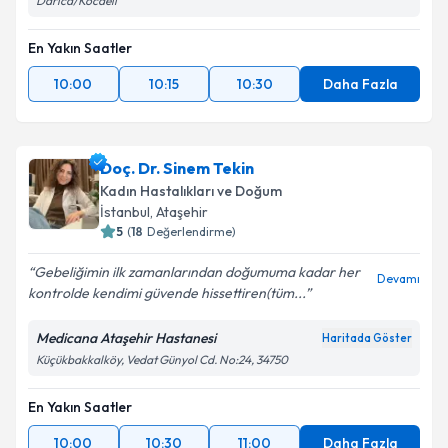
Darıca/Kocaeli
En Yakın Saatler
10:00
10:15
10:30
Daha Fazla
Doç. Dr. Sinem Tekin
Kadın Hastalıkları ve Doğum
İstanbul
, Ataşehir
5
(
18
Değerlendirme)
Gebeliğimin ilk zamanlarından doğumuma kadar her
Devamı
kontrolde kendimi güvende hissettiren(tüm...
Medicana Ataşehir Hastanesi
Haritada Göster
Küçükbakkalköy, Vedat Günyol Cd. No:24, 34750
En Yakın Saatler
10:00
10:30
11:00
Daha Fazla