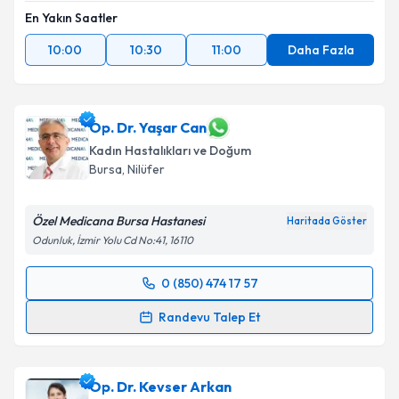
En Yakın Saatler
10:00
10:30
11:00
Daha Fazla
Op. Dr. Yaşar Can
Kadın Hastalıkları ve Doğum
Bursa
, Nilüfer
Özel Medicana Bursa Hastanesi
Haritada Göster
Odunluk, İzmir Yolu Cd No:41, 16110
0 (850) 474 17 57
Randevu Takvimi Talebi
Randevu Talep Et
Op. Dr. Yaşar Can
için randevu takvimi talebi
oluşturun. Size bu uzmandan randevu almanız için bir
Op. Dr. Kevser Arkan
takvim hazırlandığında e-posta ile bilgilendireceğiz.