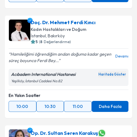
Doç. Dr. Mehmet Ferdi Kıncı
Kadın Hastalıkları ve Doğum
İstanbul
, Bakırköy
5
(
8
Değerlendirme)
Hamileliğimi öğrendiğim andan doğuma kadar geçen
Devamı
süreç boyunca Ferdi Bey...
Acıbadem International Hastanesi
Haritada Göster
Yeşilköy, İstanbul Caddesi No:82
En Yakın Saatler
10:00
10:30
11:00
Daha Fazla
Op. Dr. Sultan Seren Karakuş