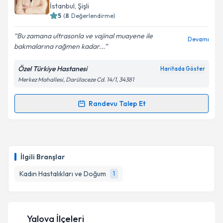
İstanbul
, Şişli
5
(
8
Değerlendirme)
Bu zamana ultrasonla ve vajinal muayene ile
Devamı
bakmalarına rağmen kadar...
Özel Türkiye Hastanesi
Haritada Göster
Merkez Mahallesi, Darülaceze Cd. 14/1, 34381
Randevu Talep Et
Randevu Takvimi Talebi
Op. Dr. Şakir Volkan Erdoğan
için randevu takvimi
talebi oluşturun. Size bu uzmandan randevu almanız
İlgili Branşlar
için bir takvim hazırlandığında e-posta ile
bilgilendireceğiz.
Kadın Hastalıkları ve Doğum
1
E-posta Adresiniz
Yalova İlçeleri