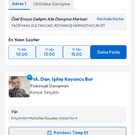
Adres
1
Online Görüşme
Özel Enoya Gelişim Aile Danışma Merkezi
Haritada Göster
YAZIR MAH. SULTAN CAD. REYHAN İŞ MERKEZİ NO:34/311
En Yakın Saatler
12 Ağu
12 Ağu
12 Ağu
Daha Fazla
10:00
13:00
15:00
Psk. Dan. Işılay Koyuncu Bor
Psikolojik Danışman
Konya
, Selçuklu
Vip
Kılıçarslan Mahallesi Koçubey Sokak No:4
Randevu Talep Et