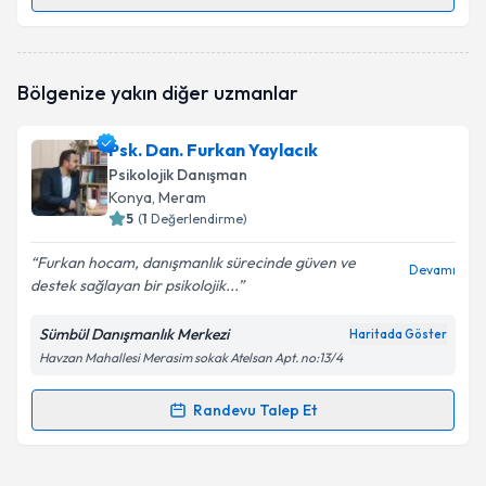
Randevu Takvimi Talebi
Psk. Dan. Işılay Koyuncu Bor
için randevu takvimi
Bölgenize yakın diğer uzmanlar
talebi oluşturun. Size bu uzmandan randevu almanız
için bir takvim hazırlandığında e-posta ile
bilgilendireceğiz.
Psk. Dan. Furkan Yaylacık
Psikolojik Danışman
E-posta Adresiniz
Konya
, Meram
5
(
1
Değerlendirme)
Furkan hocam, danışmanlık sürecinde güven ve
Devamı
destek sağlayan bir psikolojik...
Kişisel verilerimin işlenmesine ilişkin
Aydınlatma
Metni
'ni okudum ve kişisel verilerimin belirtilen
kapsamda işlenmesini kabul ediyorum.
Sümbül Danışmanlık Merkezi
Haritada Göster
Havzan Mahallesi Merasim sokak Atelsan Apt. no:13/4
Takvim Talebini Gönder
Randevu Talep Et
Randevu Takvimi Talebi