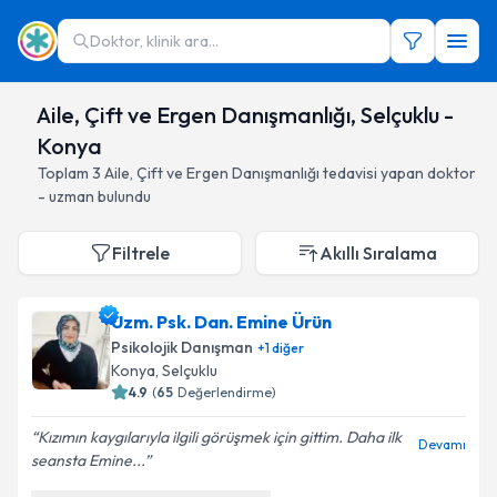
Doktor, klinik ara...
Aile, Çift ve Ergen Danışmanlığı, Selçuklu -
Konya
Toplam
3
Aile, Çift ve Ergen Danışmanlığı
tedavisi yapan doktor
- uzman bulundu
Filtrele
Akıllı Sıralama
Uzm. Psk. Dan. Emine Ürün
Psikolojik Danışman
+
1
diğer
Konya
, Selçuklu
4.9
(
65
Değerlendirme)
Kızımın kaygılarıyla ilgili görüşmek için gittim. Daha ilk
Devamı
seansta Emine...