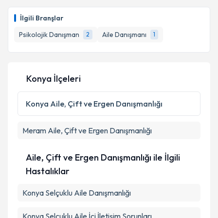
Psk. Dan. Furkan Yaylacık
için randevu takvimi
talebi oluşturun. Size bu uzmandan randevu almanız
İlgili Branşlar
için bir takvim hazırlandığında e-posta ile
bilgilendireceğiz.
Psikolojik Danışman
Aile Danışmanı
2
1
E-posta Adresiniz
Konya İlçeleri
Kişisel verilerimin işlenmesine ilişkin
Aydınlatma
Konya
Aile, Çift ve Ergen Danışmanlığı
Metni
'ni okudum ve kişisel verilerimin belirtilen
kapsamda işlenmesini kabul ediyorum.
Meram
Aile, Çift ve Ergen Danışmanlığı
Takvim Talebini Gönder
Aile, Çift ve Ergen Danışmanlığı ile İlgili
Hastalıklar
Konya Selçuklu Aile Danışmanlığı
Konya Selçuklu Aile İçi İletişim Sorunları