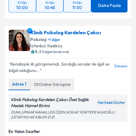
10 Ağu
10 Ağu
10 Ağu
Daha Fazla
10:00
10:45
11:30
Klinik Psikolog Kardelen Çakıcı
Psikoloji
+
1
diğer
İstanbul
, Kadıköy
5
(
1
Değerlendirme)
Kendisiyle ilk görüşmemdi. Sorduğu sorular ile ilgili ve
Devamı
bilgili olduğunu...
Adres
1
Online Görüşme
Klinik Psikolog Kardelen Çakıcı Özel Sağlık
Haritada Göster
Meslek Hizmet Birimi
DUMLUPINAR MAHALLESİ ÖZEN SOKAK YENİTEPE NUHOĞLU
2.ETAP NO:48 A BLOK D:21
En Yakın Saatler