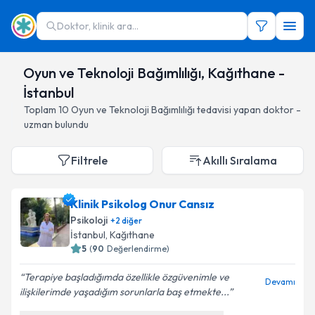
Doktor, klinik ara...
Oyun ve Teknoloji Bağımlılığı, Kağıthane -
İstanbul
Toplam
10
Oyun ve Teknoloji Bağımlılığı
tedavisi yapan doktor -
uzman bulundu
Filtrele
Akıllı Sıralama
Klinik Psikolog Onur Cansız
Psikoloji
+
2
diğer
İstanbul
, Kağıthane
5
(
90
Değerlendirme)
Terapiye başladığımda özellikle özgüvenimle ve
Devamı
ilişkilerimde yaşadığım sorunlarla baş etmekte...