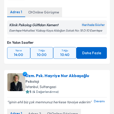
Adres
1
Online Görüşme
Klinik Psikolog Gülfidan Kement
Haritada Göster
Esentepe Mahallesi Yüzbaşı Kaya Aldoğan Sokak No: 18 D:10 Esentepe
En Yakın Saatler
Yarın
7 Ağu
7 Ağu
Daha Fazla
14:00
10:00
10:40
Uzm. Psk. Hayriye Nur Akbaşoğlu
Psikoloji
İstanbul
, Sultangazi
5
(
4
Değerlendirme)
Devamı
işinin ehli biz çok memnunuz herkese tavsiye ederim
Adres
1
Adres
2
Online Görüşme