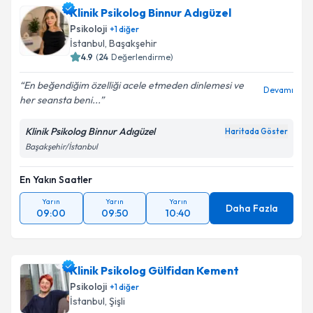
Klinik Psikolog Binnur Adıgüzel
Psikoloji
+
1
diğer
İstanbul
, Başakşehir
4.9
(
24
Değerlendirme)
En beğendiğim özelliği acele etmeden dinlemesi ve
Devamı
her seansta beni...
Klinik Psikolog Binnur Adıgüzel
Haritada Göster
Başakşehir/İstanbul
En Yakın Saatler
Yarın
Yarın
Yarın
Daha Fazla
09:00
09:50
10:40
Klinik Psikolog Gülfidan Kement
Psikoloji
+
1
diğer
İstanbul
, Şişli