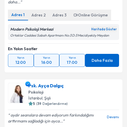
daha...
Adres
1
Adres
2
Adres
3
Online Görüşme
Modern Psikoloji Merkezi
Haritada Göster
Ortaklar Caddesi Sabah Apartmanı No:3 D:3 Mecidiyeköy Meydan
En Yakın Saatler
Yarın
Yarın
Yarın
Daha Fazla
12:00
16:00
17:00
Psk. Ayça Dalgıç
Psikoloji
İstanbul
, Şişli
5
(
39
Değerlendirme)
aydır seanslara devam ediyorum farkındalığımı
Devamı
arttırmamı sağladığı için ayca...