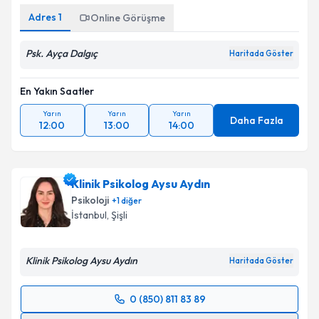
Adres
1
Online Görüşme
Psk. Ayça Dalgıç
Haritada Göster
En Yakın Saatler
Yarın
Yarın
Yarın
Daha Fazla
12:00
13:00
14:00
Klinik Psikolog Aysu Aydın
Psikoloji
+
1
diğer
İstanbul
, Şişli
Klinik Psikolog Aysu Aydın
Haritada Göster
0 (850) 811 83 89
Randevu Takvimi Talebi