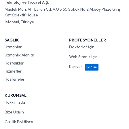
Teknoloji ve Ticaret A.Ş.
Maslak Mah. Ahi Evran Cd. A.O.S 55 Sokak No:2 Aksoy Plaza Giriş
Kat Kolektif House
İstanbul, Türkiye
SAĞLIK
PROFESYONELLER
Uzmanlar
Doktorlar İçin
Uzmanlık Alanları
Web Siteniz İçin
Hastalıklar
Kariyer
İşe Alım
Hizmetler
Hastaneler
KURUMSAL
Hakkımızda
Bize Ulaşın
Gizlilik Politikası