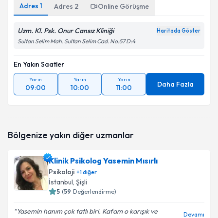
Adres
1
Adres
2
Online Görüşme
Uzm. Kl. Psk. Onur Cansız Kliniği
Haritada Göster
Sultan Selim Mah. Sultan Selim Cad. No:57 D:4
En Yakın Saatler
Yarın
Yarın
Yarın
Daha Fazla
09:00
10:00
11:00
Bölgenize yakın diğer uzmanlar
Klinik Psikolog Yasemin Mısırlı
Psikoloji
+
1
diğer
İstanbul
, Şişli
5
(
59
Değerlendirme)
Yasemin hanım çok tatlı biri. Kafam o karışık ve
Devamı