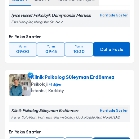
İyice Hisset Psikolojik Danışmanlık Merkezi
Haritada Göster
Eski Habipler, Nergisler Sk. No:6
En Yakın Saatler
Yarın
Yarın
Yarın
Daha Fazla
09:00
09:45
10:30
Klinik Psikolog Süleyman Erdönmez
Psikoloji
+
1
diğer
İstanbul
, Kadıköy
Klinik Psikolog Süleyman Erdönmez
Haritada Göster
Fener Yolu Mah. Fahrettin Kerim Gökay Cad. Köşklü Apt. No:60 D:2
En Yakın Saatler