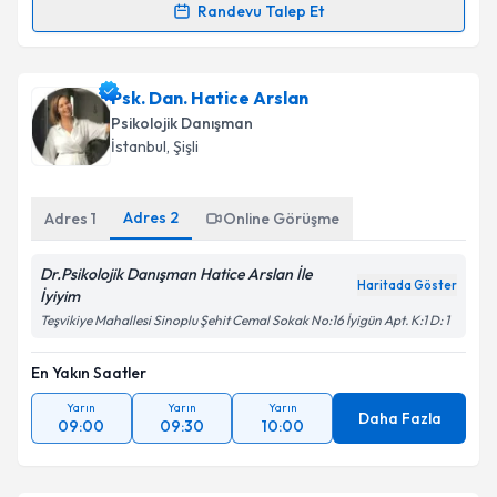
Randevu Talep Et
Klinik Psikolog Aysu Aydın
için randevu takvimi talebi
oluşturun. Size bu uzmandan randevu almanız için bir
Psk. Dan. Hatice Arslan
takvim hazırlandığında e-posta ile bilgilendireceğiz.
Psikolojik Danışman
E-posta Adresiniz
İstanbul
, Şişli
Adres
2
Adres
1
Online Görüşme
Kişisel verilerimin işlenmesine ilişkin
Aydınlatma
Dr.Psikolojik Danışman Hatice Arslan İle
Metni
'ni okudum ve kişisel verilerimin belirtilen
Haritada Göster
İyiyim
kapsamda işlenmesini kabul ediyorum.
Teşvikiye Mahallesi Sinoplu Şehit Cemal Sokak No:16 İyigün Apt. K:1 D: 1
Takvim Talebini Gönder
En Yakın Saatler
Yarın
Yarın
Yarın
Daha Fazla
09:00
09:30
10:00