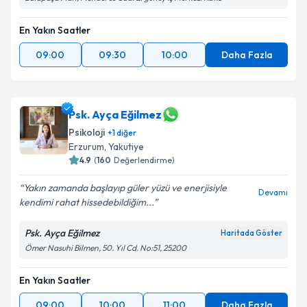
En Yakın Saatler
09:00
09:30
10:00
Daha Fazla
Psk. Ayça Eğilmez
Psikoloji
+
1
diğer
Erzurum
, Yakutiye
4.9
(
160
Değerlendirme)
Yakın zamanda başlayıp güler yüzü ve enerjisiyle
Devamı
kendimi rahat hissedebildiğim...
Psk. Ayça Eğilmez
Haritada Göster
Ömer Nasuhi Bilmen, 50. Yıl Cd. No:51, 25200
En Yakın Saatler
09:00
10:00
11:00
Daha Fazla