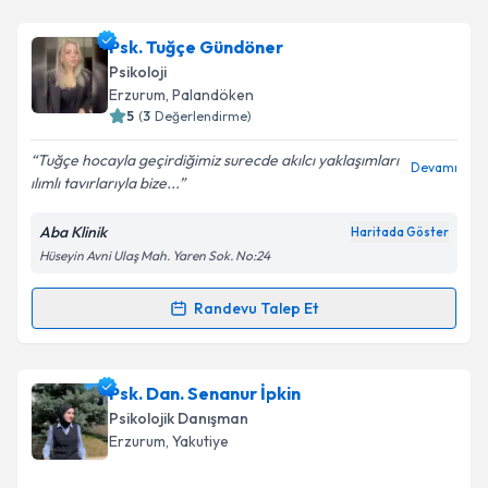
Psk. Tuğçe Gündöner
Psikoloji
Erzurum
, Palandöken
5
(
3
Değerlendirme)
Tuğçe hocayla geçirdiğimiz surecde akılcı yaklaşımları
Devamı
ılımlı tavırlarıyla bize...
Aba Klinik
Haritada Göster
Hüseyin Avni Ulaş Mah. Yaren Sok. No:24
Randevu Talep Et
Randevu Takvimi Talebi
Psk. Tuğçe Gündöner
için randevu takvimi talebi
Psk. Dan. Senanur İpkin
oluşturun. Size bu uzmandan randevu almanız için bir
Psikolojik Danışman
takvim hazırlandığında e-posta ile bilgilendireceğiz.
Erzurum
, Yakutiye
E-posta Adresiniz