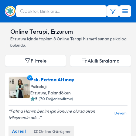
Doktor, klinik ara...
Online Terapi, Erzurum
Erzurum
içinde toplam
8
Online Terapi hizmeti sunan psikolog
bulundu.
Filtrele
Akıllı Sıralama
Psk. Fatma Altınay
Psikoloji
Erzurum
, Palandöken
5
(
70
Değerlendirme)
Fatma Hanım benim için konu ne olursa olsun
Devamı
iyileşmenin adı...
Adres
1
Online Görüşme