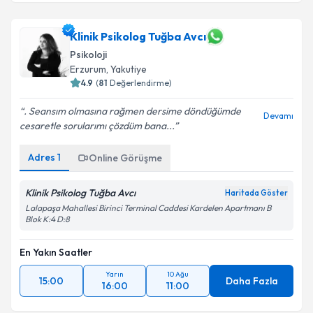
Klinik Psikolog Tuğba Avcı
Psikoloji
Erzurum
, Yakutiye
4.9
(
81
Değerlendirme)
. Seansım olmasına rağmen dersime döndüğümde
Devamı
cesaretle sorularımı çözdüm bana...
Adres
1
Online Görüşme
Klinik Psikolog Tuğba Avcı
Haritada Göster
Lalapaşa Mahallesi Birinci Terminal Caddesi Kardelen Apartmanı B
Blok K:4 D:8
En Yakın Saatler
Yarın
10 Ağu
15:00
Daha Fazla
16:00
11:00