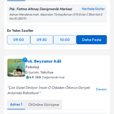
Psk. Fatma Altınay Danişmanlık Merkezi
Haritada Göster
Adnan Menderes mah. Alparslan Türkeş Bulvarı SYS Evler C Blok Kat:5
No:10 25070
En Yakın Saatler
09:00
09:30
10:00
Daha Fazla
Psk. Beyzanur Adil
Psikoloji
Erzurum
, Yakutiye
4.9
(
168
Değerlendirme)
Çok Güzel Dinliyor İnsan O Odadan Öıkınca Gerçek
Devamı
Anlamda Rahatlıyor
Adres
1
Online Görüşme