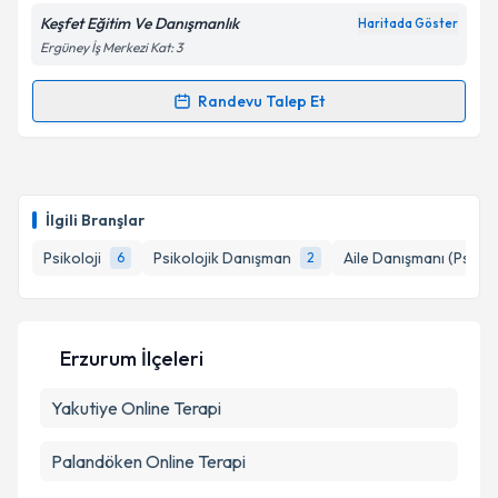
Keşfet Eğitim Ve Danışmanlık
Haritada Göster
Ergüney İş Merkezi Kat: 3
Kişisel verilerimin işlenmesine ilişkin
Aydınlatma
Randevu Talep Et
Randevu Takvimi Talebi
Metni
'ni okudum ve kişisel verilerimin belirtilen
kapsamda işlenmesini kabul ediyorum.
Psk. Dan. Senanur İpkin
için randevu takvimi talebi
oluşturun. Size bu uzmandan randevu almanız için bir
Takvim Talebini Gönder
İlgili Branşlar
takvim hazırlandığında e-posta ile bilgilendireceğiz.
Psikoloji
Psikolojik Danışman
Aile Danışmanı (Psiko
6
2
E-posta Adresiniz
Erzurum İlçeleri
Kişisel verilerimin işlenmesine ilişkin
Aydınlatma
Yakutiye
Metni
Online Terapi
'ni okudum ve kişisel verilerimin belirtilen
kapsamda işlenmesini kabul ediyorum.
Palandöken
Online Terapi