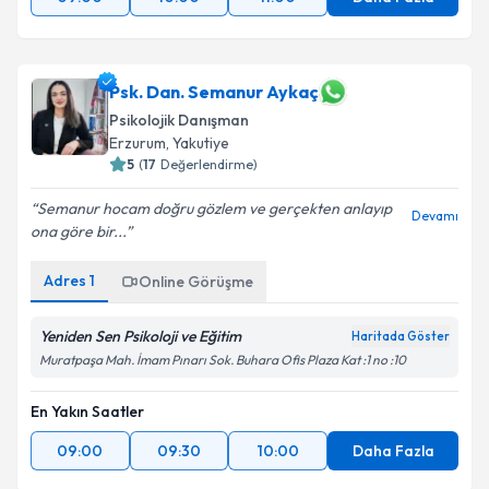
Psk. Dan. Semanur Aykaç
Psikolojik Danışman
Erzurum
, Yakutiye
5
(
17
Değerlendirme)
Semanur hocam doğru gözlem ve gerçekten anlayıp
Devamı
ona göre bir...
Adres
1
Online Görüşme
Yeniden Sen Psikoloji ve Eğitim
Haritada Göster
Muratpaşa Mah. İmam Pınarı Sok. Buhara Ofis Plaza Kat :1 no :10
En Yakın Saatler
09:00
09:30
10:00
Daha Fazla