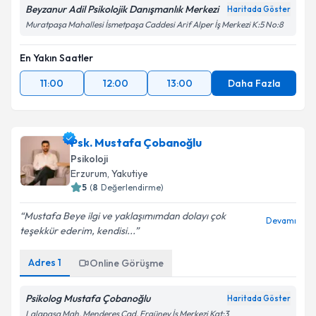
Beyzanur Adil Psikolojik Danışmanlık Merkezi
Haritada Göster
Muratpaşa Mahallesi İsmetpaşa Caddesi Arif Alper İş Merkezi K:5 No:8
En Yakın Saatler
11:00
12:00
13:00
Daha Fazla
Psk. Mustafa Çobanoğlu
Psikoloji
Erzurum
, Yakutiye
5
(
8
Değerlendirme)
Mustafa Beye ilgi ve yaklaşımımdan dolayı çok
Devamı
teşekkür ederim, kendisi...
Adres
1
Online Görüşme
Psikolog Mustafa Çobanoğlu
Haritada Göster
Lalapaşa Mah, Menderes Cad. Ergüney İş Merkezi Kat:3