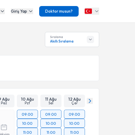
Giriş Yap
Doktor musun?
Sıralama
Akıllı Sıralama
9 Ağu
10 Ağu
11 Ağu
12 Ağu
Paz
Pzt
Sal
Çar
09:00
09:00
09:00
10:00
10:00
10:00
11:00
11:00
11:00
Takvim