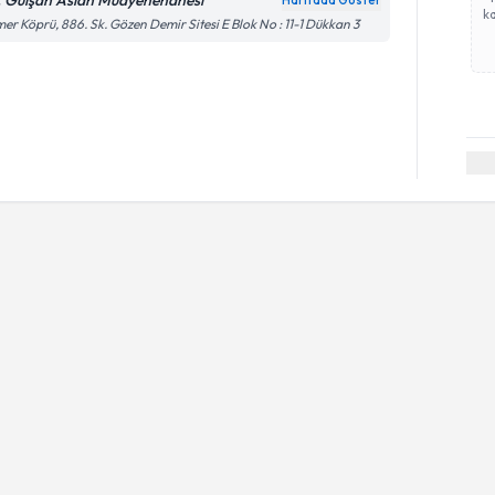
. Gülşah Aslan Muayenehanesi
Haritada Göster
ka
er Köprü, 886. Sk. Gözen Demir Sitesi E Blok No : 11-1 Dükkan 3