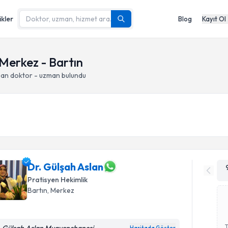
ikler
Blog
Kayıt Ol
Merkez - Bartın
pan doktor - uzman bulundu
Dr. Gülşah Aslan
Pratisyen Hekimlik
Bartın
, Merkez