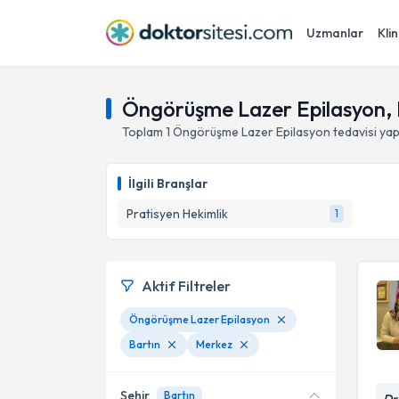
Uzmanlar
Klin
Öngörüşme Lazer Epilasyon, 
Toplam
1
Öngörüşme Lazer Epilasyon
tedavisi ya
İlgili Branşlar
Pratisyen Hekimlik
1
Aktif Filtreler
Öngörüşme Lazer Epilasyon
Bartın
Merkez
Şehir
Bartın