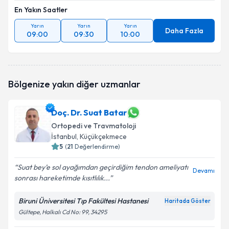
En Yakın Saatler
Yarın
Yarın
Yarın
Daha Fazla
09:00
09:30
10:00
Bölgenize yakın diğer uzmanlar
Doç. Dr. Suat Batar
Ortopedi ve Travmatoloji
İstanbul
, Küçükçekmece
5
(
21
Değerlendirme)
Suat bey’e sol ayağımdan geçirdiğim tendon ameliyatı
Devamı
sonrası hareketimde kısıtlılık...
Biruni Üniversitesi Tıp Fakültesi Hastanesi
Haritada Göster
Gültepe, Halkalı Cd No: 99, 34295