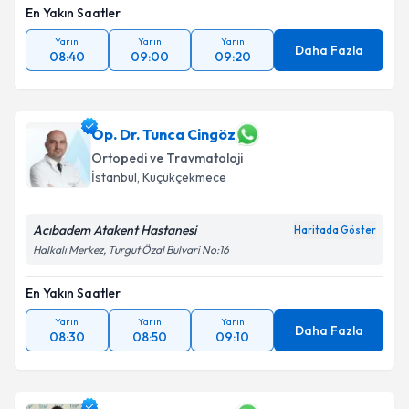
En Yakın Saatler
Yarın
Yarın
Yarın
Daha Fazla
08:40
09:00
09:20
Op. Dr. Tunca Cingöz
Ortopedi ve Travmatoloji
İstanbul
, Küçükçekmece
Acıbadem Atakent Hastanesi
Haritada Göster
Halkalı Merkez, Turgut Özal Bulvari No:16
En Yakın Saatler
Yarın
Yarın
Yarın
Daha Fazla
08:30
08:50
09:10