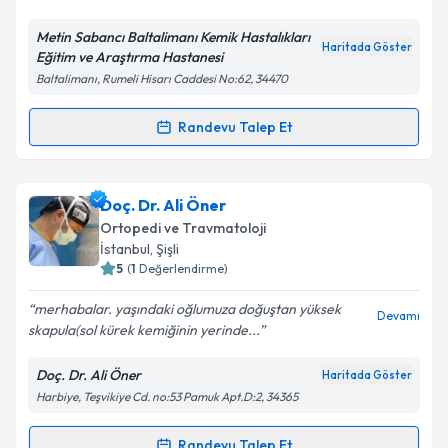
Metin Sabancı Baltalimanı Kemik Hastalıkları
Haritada Göster
Eğitim ve Araştırma Hastanesi
Baltalimanı, Rumeli Hisarı Caddesi No:62, 34470
Randevu Talep Et
Randevu Takvimi Talebi
Op. Dr. Ahmet Keskin
için randevu takvimi talebi
Doç. Dr. Ali Öner
oluşturun. Size bu uzmandan randevu almanız için bir
Ortopedi ve Travmatoloji
takvim hazırlandığında e-posta ile bilgilendireceğiz.
İstanbul
, Şişli
5
(
1
Değerlendirme)
E-posta Adresiniz
merhabalar. yaşındaki oğlumuza doğuştan yüksek
Devamı
skapula(sol kürek kemiğinin yerinde...
Doç. Dr. Ali Öner
Haritada Göster
Kişisel verilerimin işlenmesine ilişkin
Aydınlatma
Harbiye, Teşvikiye Cd. no:53 Pamuk Apt.D:2, 34365
Metni
'ni okudum ve kişisel verilerimin belirtilen
kapsamda işlenmesini kabul ediyorum.
Randevu Talep Et