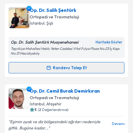
oluşturun. Size bu uzmandan randevu almanız için bir
Op. Dr. Salih Şentürk
takvim hazırlandığında e-posta ile bilgilendireceğiz.
Ortopedi ve Travmatoloji
E-posta Adresiniz
İstanbul
, Şişli
Op. Dr. Salih Şentürk Muayenehanesi
Haritada Göster
Teşvikiye Mahallesi Hakkı Yeten Caddesi Vital Fulya Plaza No:23 İç Kapı
Kişisel verilerimin işlenmesine ilişkin
Aydınlatma
No:31 Mecidiyeköy
Metni
'ni okudum ve kişisel verilerimin belirtilen
kapsamda işlenmesini kabul ediyorum.
Randevu Talep Et
Randevu Takvimi Talebi
Takvim Talebini Gönder
Op. Dr. Salih Şentürk
için randevu takvimi talebi
Op. Dr. Cemil Burak Demirkıran
oluşturun. Size bu uzmandan randevu almanız için bir
Ortopedi ve Travmatoloji
takvim hazırlandığında e-posta ile bilgilendireceğiz.
İstanbul
, Ataşehir
5
(
2
Değerlendirme)
E-posta Adresiniz
Eşimin ayak ve diz bölgesindeki ağrıları nedeniyle
Devamı
gittik. Bugüne kadar...