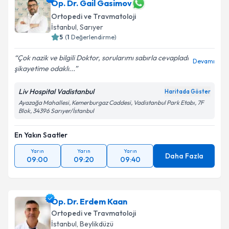
Op. Dr. Gail Gasimov
Ortopedi ve Travmatoloji
İstanbul
, Sarıyer
5
(
1
Değerlendirme)
Çok nazik ve bilgili Doktor, sorularımı sabırla cevapladı
Devamı
şikayetime odaklı...
Liv Hospital Vadistanbul
Haritada Göster
Ayazağa Mahallesi, Kemerburgaz Caddesi, Vadistanbul Park Etabı, 7F
Blok, 34396 Sarıyer/İstanbul
En Yakın Saatler
Yarın
Yarın
Yarın
Daha Fazla
09:00
09:20
09:40
Op. Dr. Erdem Kaan
Ortopedi ve Travmatoloji
İstanbul
, Beylikdüzü