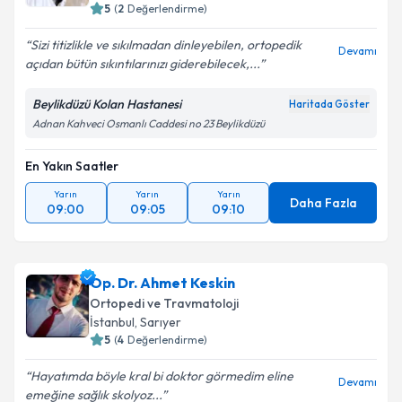
5
(
2
Değerlendirme)
Sizi titizlikle ve sıkılmadan dinleyebilen, ortopedik
Devamı
açıdan bütün sıkıntılarınızı giderebilecek,...
Beylikdüzü Kolan Hastanesi
Haritada Göster
Adnan Kahveci Osmanlı Caddesi no 23 Beylikdüzü
En Yakın Saatler
Yarın
Yarın
Yarın
Daha Fazla
09:00
09:05
09:10
Op. Dr. Ahmet Keskin
Ortopedi ve Travmatoloji
İstanbul
, Sarıyer
5
(
4
Değerlendirme)
Hayatımda böyle kral bi doktor görmedim eline
Devamı
emeğine sağlık skolyoz...