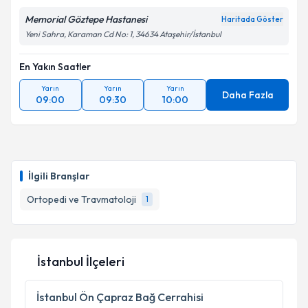
Memorial Göztepe Hastanesi
Haritada Göster
Kişisel verilerimin işlenmesine ilişkin
Aydınlatma
Yeni Sahra, Karaman Cd No: 1, 34634 Ataşehir/İstanbul
Metni
'ni okudum ve kişisel verilerimin belirtilen
kapsamda işlenmesini kabul ediyorum.
En Yakın Saatler
Yarın
Yarın
Yarın
Takvim Talebini Gönder
Daha Fazla
09:00
09:30
10:00
İlgili Branşlar
Ortopedi ve Travmatoloji
1
İstanbul İlçeleri
İstanbul
Ön Çapraz Bağ Cerrahisi