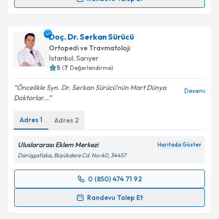
Randevu Takvimi Talebi
Takvim Talebini Gönder
Doç. Dr. Ali Öner
için randevu takvimi talebi
Doç. Dr. Serkan Sürücü
oluşturun. Size bu uzmandan randevu almanız için bir
Ortopedi ve Travmatoloji
takvim hazırlandığında e-posta ile bilgilendireceğiz.
İstanbul
, Sarıyer
5
(
7
Değerlendirme)
E-posta Adresiniz
Öncelikle Syn. Dr. Serkan Sürücü'nün Mart Dünya
Devamı
Doktorlar...
Adres
1
Adres
2
Kişisel verilerimin işlenmesine ilişkin
Aydınlatma
Metni
'ni okudum ve kişisel verilerimin belirtilen
kapsamda işlenmesini kabul ediyorum.
Uluslararası Eklem Merkezi
Haritada Göster
Darüşşafaka, Büyükdere Cd. No:40, 34457
Takvim Talebini Gönder
0 (850) 474 71 92
Randevu Takvimi Talebi
Randevu Talep Et
Doç. Dr. Serkan Sürücü
için randevu takvimi talebi