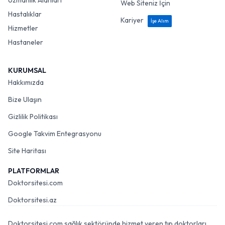
Uzmanlık Alanları
Web Siteniz İçin
Hastalıklar
Kariyer
İşe Alım
Hizmetler
Hastaneler
KURUMSAL
Hakkımızda
Bize Ulaşın
Gizlilik Politikası
Google Takvim Entegrasyonu
Site Haritası
PLATFORMLAR
Doktorsitesi.com
Doktorsitesi.az
Doktorsitesi.com sağlık sektöründe hizmet veren tıp doktorları,