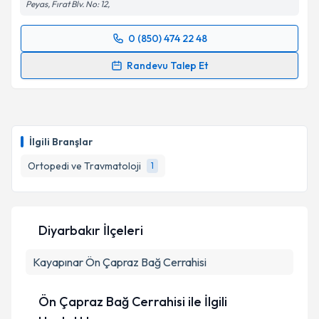
Peyas, Fırat Blv. No: 12,
0 (850) 474 22 48
Randevu Takvimi Talebi
Randevu Talep Et
Op. Dr. İlhami Şahin
için randevu takvimi talebi
oluşturun. Size bu uzmandan randevu almanız için bir
takvim hazırlandığında e-posta ile bilgilendireceğiz.
İlgili Branşlar
E-posta Adresiniz
Ortopedi ve Travmatoloji
1
Kişisel verilerimin işlenmesine ilişkin
Aydınlatma
Diyarbakır İlçeleri
Metni
'ni okudum ve kişisel verilerimin belirtilen
kapsamda işlenmesini kabul ediyorum.
Kayapınar
Ön Çapraz Bağ Cerrahisi
Takvim Talebini Gönder
Ön Çapraz Bağ Cerrahisi ile İlgili