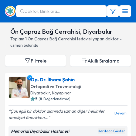
Doktor, klinik ara...
Ön Çapraz Bağ Cerrahisi, Diyarbakır
Toplam
1
Ön Çapraz Bağ Cerrahisi
tedavisi yapan doktor -
uzman bulundu
Filtrele
Akıllı Sıralama
Op. Dr. İlhami Şahin
Ortopedi ve Travmatoloji
Diyarbakır
, Kayapınar
5
(
8
Değerlendirme)
Çok ilgili bir doktor alanında uzman diğer hekimler
Devamı
ameliyat önerirken...
Memorial Diyarbakır Hastanesi
Haritada Göster