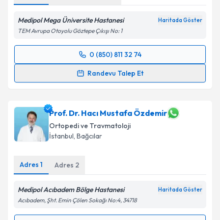
Medipol Mega Üniversite Hastanesi
Haritada Göster
TEM Avrupa Otoyolu Göztepe Çıkışı No: 1
0 (850) 811 32 74
Randevu Takvimi Talebi
Randevu Talep Et
Prof. Dr. İbrahim Azboy
için randevu takvimi talebi
oluşturun. Size bu uzmandan randevu almanız için bir
takvim hazırlandığında e-posta ile bilgilendireceğiz.
Prof. Dr. Hacı Mustafa Özdemir
Ortopedi ve Travmatoloji
E-posta Adresiniz
İstanbul
, Bağcılar
Adres
1
Adres
2
Kişisel verilerimin işlenmesine ilişkin
Aydınlatma
Medipol Acıbadem Bölge Hastanesi
Metni
'ni okudum ve kişisel verilerimin belirtilen
Haritada Göster
kapsamda işlenmesini kabul ediyorum.
Acıbadem, Şht. Emin Çölen Sokağı No:4, 34718