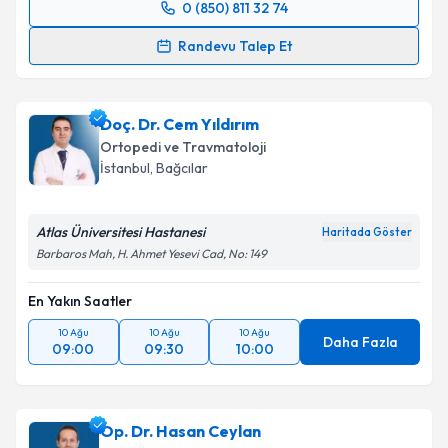
0 (850) 811 32 74
Randevu Takvimi Talebi
Takvim Talebini Gönder
Randevu Talep Et
Prof. Dr. Hacı Mustafa Özdemir
için randevu
takvimi talebi oluşturun. Size bu uzmandan randevu
Doç. Dr. Cem Yıldırım
almanız için bir takvim hazırlandığında e-posta ile
bilgilendireceğiz.
Ortopedi ve Travmatoloji
İstanbul
, Bağcılar
E-posta Adresiniz
Atlas Üniversitesi Hastanesi
Haritada Göster
Barbaros Mah, H. Ahmet Yesevi Cad, No: 149
Kişisel verilerimin işlenmesine ilişkin
Aydınlatma
En Yakın Saatler
Metni
'ni okudum ve kişisel verilerimin belirtilen
kapsamda işlenmesini kabul ediyorum.
10 Ağu
10 Ağu
10 Ağu
Daha Fazla
09:00
09:30
10:00
Takvim Talebini Gönder
Op. Dr. Hasan Ceylan