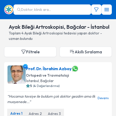
Doktor, klinik ara...
Ayak Bileği Artroskopisi, Bağcılar - İstanbul
Toplam
4
Ayak Bileği Artroskopisi
tedavisi yapan doktor -
uzman bulundu
Filtrele
Akıllı Sıralama
Prof. Dr. İbrahim Azboy
Ortopedi ve Travmatoloji
İstanbul
, Bağcılar
5
(
4
Değerlendirme)
Hocamızı tavsiye ile buldum çok doktor gezdim ama ilk
Devamı
muayenede...
Adres
1
Adres
2
Adres
3