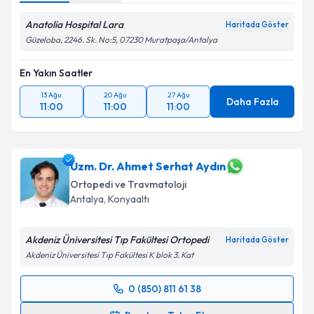
Anatolia Hospital Lara
Haritada Göster
Güzeloba, 2246. Sk. No:5, 07230 Muratpaşa/Antalya
En Yakın Saatler
13 Ağu
20 Ağu
27 Ağu
Daha Fazla
11:00
11:00
11:00
Uzm. Dr. Ahmet Serhat Aydın
Ortopedi ve Travmatoloji
Antalya
, Konyaaltı
Akdeniz Üniversitesi Tıp Fakültesi Ortopedi
Haritada Göster
Akdeniz Üniversitesi Tıp Fakültesi K blok 3. Kat
0 (850) 811 61 38
Randevu Takvimi Talebi