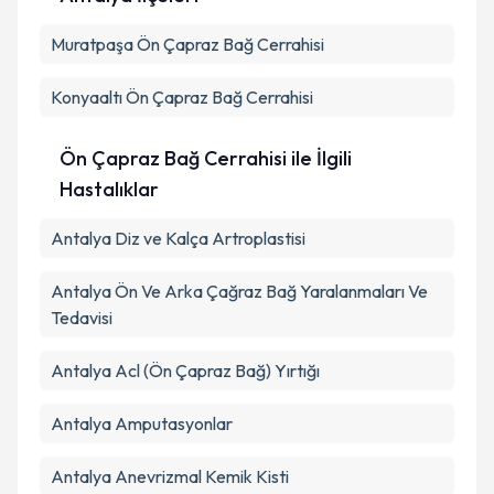
Kişisel verilerimin işlenmesine ilişkin
Aydınlatma
Muratpaşa
Metni
Ön Çapraz Bağ Cerrahisi
'ni okudum ve kişisel verilerimin belirtilen
kapsamda işlenmesini kabul ediyorum.
Konyaaltı
Ön Çapraz Bağ Cerrahisi
Takvim Talebini Gönder
Ön Çapraz Bağ Cerrahisi ile İlgili
Hastalıklar
Antalya Diz ve Kalça Artroplastisi
Antalya Ön Ve Arka Çağraz Bağ Yaralanmaları Ve
Tedavisi
Antalya Acl (Ön Çapraz Bağ) Yırtığı
Antalya Amputasyonlar
Antalya Anevrizmal Kemik Kisti