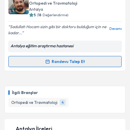
Ortopedi ve Travmatoloji
E-posta Adresiniz
Antalya
5
(
18
Değerlendirme)
Sadullah Hocam sizin gibi bir doktoru bulduğum için ne
Devamı
kadar...
Kişisel verilerimin işlenmesine ilişkin
Aydınlatma
Metni
'ni okudum ve kişisel verilerimin belirtilen
Antalya eğitim araştırma hastanesi
kapsamda işlenmesini kabul ediyorum.
Randevu Talep Et
Randevu Takvimi Talebi
Takvim Talebini Gönder
Doç. Dr. Sadullah Turhan
için randevu takvimi talebi
oluşturun. Size bu uzmandan randevu almanız için bir
İlgili Branşlar
takvim hazırlandığında e-posta ile bilgilendireceğiz.
Ortopedi ve Travmatoloji
4
E-posta Adresiniz
Antalya İlçeleri