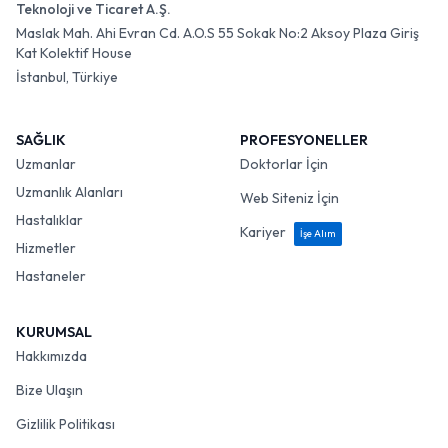
Teknoloji ve Ticaret A.Ş.
Maslak Mah. Ahi Evran Cd. A.O.S 55 Sokak No:2 Aksoy Plaza Giriş
Kat Kolektif House
İstanbul, Türkiye
SAĞLIK
PROFESYONELLER
Uzmanlar
Doktorlar İçin
Uzmanlık Alanları
Web Siteniz İçin
Hastalıklar
Kariyer
İşe Alım
Hizmetler
Hastaneler
KURUMSAL
Hakkımızda
Bize Ulaşın
Gizlilik Politikası