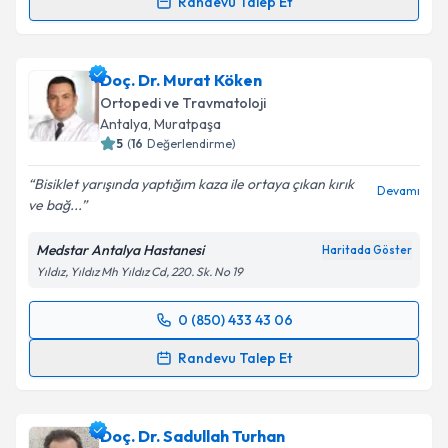
Randevu Talep Et
Uzm. Dr. Ahmet Serhat Aydın
için randevu takvimi
talebi oluşturun. Size bu uzmandan randevu almanız
Doç. Dr. Murat Köken
için bir takvim hazırlandığında e-posta ile
bilgilendireceğiz.
Ortopedi ve Travmatoloji
Antalya
, Muratpaşa
E-posta Adresiniz
5
(
16
Değerlendirme)
Bisiklet yarışında yaptığım kaza ile ortaya çıkan kırık
Devamı
ve bağ...
Kişisel verilerimin işlenmesine ilişkin
Aydınlatma
Medstar Antalya Hastanesi
Haritada Göster
Metni
'ni okudum ve kişisel verilerimin belirtilen
Yıldız, Yıldız Mh Yıldız Cd, 220. Sk. No 19
kapsamda işlenmesini kabul ediyorum.
0 (850) 433 43 06
Randevu Takvimi Talebi
Takvim Talebini Gönder
Randevu Talep Et
Doç. Dr. Murat Köken
için randevu takvimi talebi
oluşturun. Size bu uzmandan randevu almanız için bir
Doç. Dr. Sadullah Turhan
takvim hazırlandığında e-posta ile bilgilendireceğiz.