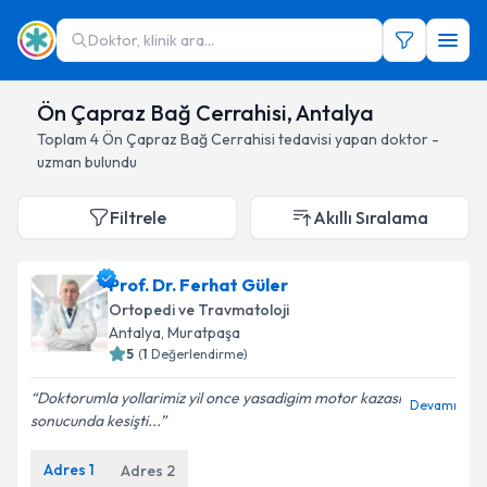
Doktor, klinik ara...
Ön Çapraz Bağ Cerrahisi, Antalya
Toplam
4
Ön Çapraz Bağ Cerrahisi
tedavisi yapan doktor -
uzman bulundu
Filtrele
Akıllı Sıralama
Prof. Dr. Ferhat Güler
Ortopedi ve Travmatoloji
Antalya
, Muratpaşa
5
(
1
Değerlendirme)
Doktorumla yollarimiz yil once yasadigim motor kazasi
Devamı
sonucunda kesişti...
Adres
1
Adres
2