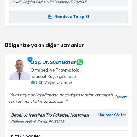
Cevizli, Bağdat Cad. No:547 Maltepe/İSTANBUL
Randevu Talep Et
Randevu Takvimi Talebi
Doç. Dr. Tahir Mutlu Duymuş
için randevu takvimi
Bölgenize yakın diğer uzmanlar
talebi oluşturun. Size bu uzmandan randevu almanız
için bir takvim hazırlandığında e-posta ile
bilgilendireceğiz.
Doç. Dr. Suat Batar
Ortopedi ve Travmatoloji
E-posta Adresiniz
İstanbul
, Küçükçekmece
5
(
21
Değerlendirme)
Suat bey’e sol ayağımdan geçirdiğim tendon ameliyatı
Devamı
Kişisel verilerimin işlenmesine ilişkin
Aydınlatma
sonrası hareketimde kısıtlılık...
Metni
'ni okudum ve kişisel verilerimin belirtilen
kapsamda işlenmesini kabul ediyorum.
Biruni Üniversitesi Tıp Fakültesi Hastanesi
Haritada Göster
Gültepe, Halkalı Cd No: 99, 34295
Takvim Talebini Gönder
En Yakın Saatler