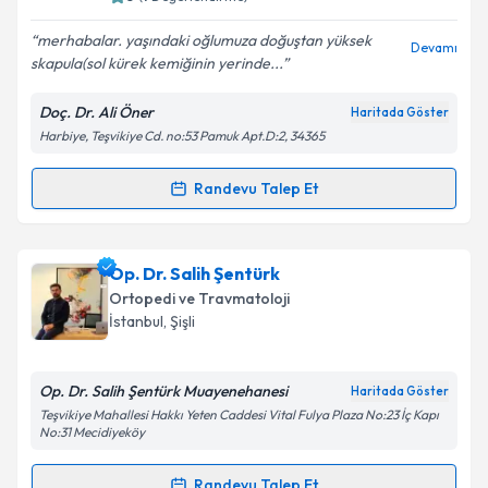
merhabalar. yaşındaki oğlumuza doğuştan yüksek
Devamı
skapula(sol kürek kemiğinin yerinde...
Kişisel verilerimin işlenmesine ilişkin
Aydınlatma
Metni
'ni okudum ve kişisel verilerimin belirtilen
Doç. Dr. Ali Öner
Haritada Göster
kapsamda işlenmesini kabul ediyorum.
Harbiye, Teşvikiye Cd. no:53 Pamuk Apt.D:2, 34365
Takvim Talebini Gönder
Randevu Talep Et
Randevu Takvimi Talebi
Doç. Dr. Ali Öner
için randevu takvimi talebi
Op. Dr. Salih Şentürk
oluşturun. Size bu uzmandan randevu almanız için bir
Ortopedi ve Travmatoloji
takvim hazırlandığında e-posta ile bilgilendireceğiz.
İstanbul
, Şişli
E-posta Adresiniz
Op. Dr. Salih Şentürk Muayenehanesi
Haritada Göster
Teşvikiye Mahallesi Hakkı Yeten Caddesi Vital Fulya Plaza No:23 İç Kapı
No:31 Mecidiyeköy
Kişisel verilerimin işlenmesine ilişkin
Aydınlatma
Randevu Talep Et