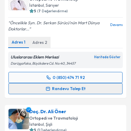
takvim hazırlandığında e-posta ile bilgilendireceğiz.
İstanbul
, Sarıyer
5
(
7
Değerlendirme)
E-posta Adresiniz
Öncelikle Syn. Dr. Serkan Sürücü'nün Mart Dünya
Devamı
Doktorlar...
Adres
1
Adres
2
Kişisel verilerimin işlenmesine ilişkin
Aydınlatma
Metni
'ni okudum ve kişisel verilerimin belirtilen
kapsamda işlenmesini kabul ediyorum.
Uluslararası Eklem Merkezi
Haritada Göster
Darüşşafaka, Büyükdere Cd. No:40, 34457
Takvim Talebini Gönder
0 (850) 474 71 92
Randevu Takvimi Talebi
Randevu Talep Et
Doç. Dr. Serkan Sürücü
için randevu takvimi talebi
oluşturun. Size bu uzmandan randevu almanız için bir
Doç. Dr. Ali Öner
takvim hazırlandığında e-posta ile bilgilendireceğiz.
Ortopedi ve Travmatoloji
E-posta Adresiniz
İstanbul
, Şişli
5
(
1
Değerlendirme)