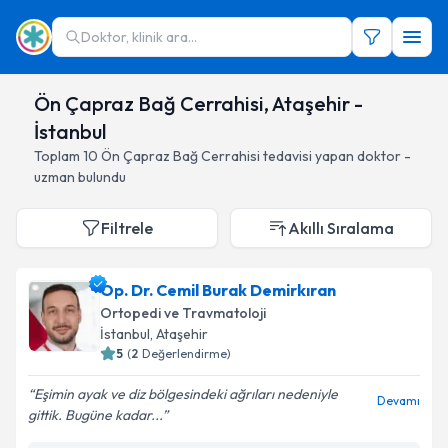
Doktor, klinik ara...
Ön Çapraz Bağ Cerrahisi, Ataşehir -
İstanbul
Toplam
10
Ön Çapraz Bağ Cerrahisi
tedavisi yapan doktor -
uzman bulundu
Filtrele
Akıllı Sıralama
Op. Dr. Cemil Burak Demirkıran
Ortopedi ve Travmatoloji
İstanbul
, Ataşehir
5
(
2
Değerlendirme)
Eşimin ayak ve diz bölgesindeki ağrıları nedeniyle
Devamı
gittik. Bugüne kadar...