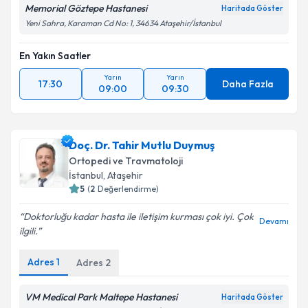
Memorial Göztepe Hastanesi
Haritada Göster
Yeni Sahra, Karaman Cd No: 1, 34634 Ataşehir/İstanbul
En Yakın Saatler
Yarın
Yarın
17:30
Daha Fazla
09:00
09:30
Doç. Dr. Tahir Mutlu Duymuş
Ortopedi ve Travmatoloji
İstanbul
, Ataşehir
5
(
2
Değerlendirme)
Doktorluğu kadar hasta ile iletişim kurması çok iyi. Çok
Devamı
ilgili.
Adres
1
Adres
2
VM Medical Park Maltepe Hastanesi
Haritada Göster