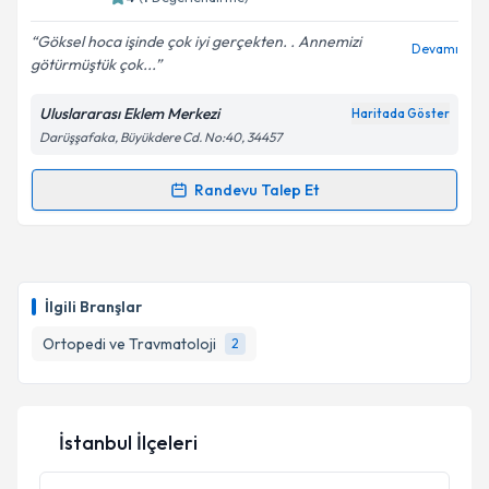
Göksel hoca işinde çok iyi gerçekten. . Annemizi
Devamı
götürmüştük çok...
Uluslararası Eklem Merkezi
Haritada Göster
Darüşşafaka, Büyükdere Cd. No:40, 34457
Randevu Talep Et
Randevu Takvimi Talebi
Prof. Dr. Göksel Dikmen
için randevu takvimi talebi
oluşturun. Size bu uzmandan randevu almanız için bir
İlgili Branşlar
takvim hazırlandığında e-posta ile bilgilendireceğiz.
Ortopedi ve Travmatoloji
2
E-posta Adresiniz
İstanbul İlçeleri
Kişisel verilerimin işlenmesine ilişkin
Aydınlatma