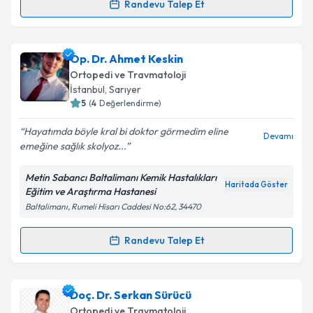
Randevu Talep Et
Randevu Takvimi Talebi
Prof. Dr. Hasan Hilmi Muratlı
için randevu takvimi
Op. Dr. Ahmet Keskin
talebi oluşturun. Size bu uzmandan randevu almanız
Ortopedi ve Travmatoloji
için bir takvim hazırlandığında e-posta ile
İstanbul
, Sarıyer
bilgilendireceğiz.
5
(
4
Değerlendirme)
E-posta Adresiniz
Hayatımda böyle kral bi doktor görmedim eline
Devamı
emeğine sağlık skolyoz...
Metin Sabancı Baltalimanı Kemik Hastalıkları
Haritada Göster
Eğitim ve Araştırma Hastanesi
Kişisel verilerimin işlenmesine ilişkin
Aydınlatma
Baltalimanı, Rumeli Hisarı Caddesi No:62, 34470
Metni
'ni okudum ve kişisel verilerimin belirtilen
kapsamda işlenmesini kabul ediyorum.
Randevu Talep Et
Randevu Takvimi Talebi
Takvim Talebini Gönder
Op. Dr. Ahmet Keskin
için randevu takvimi talebi
Doç. Dr. Serkan Sürücü
oluşturun. Size bu uzmandan randevu almanız için bir
Ortopedi ve Travmatoloji