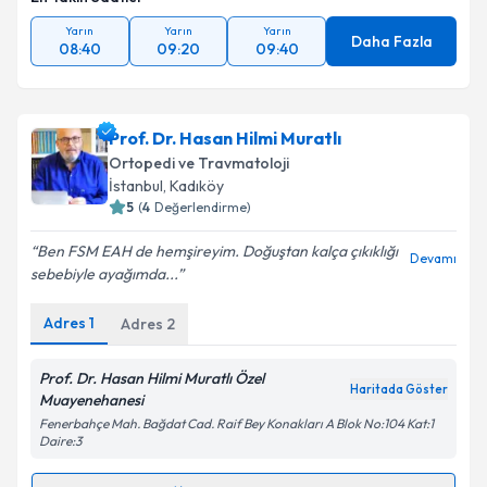
Yarın
Yarın
Yarın
Daha Fazla
08:40
09:20
09:40
Prof. Dr. Hasan Hilmi Muratlı
Ortopedi ve Travmatoloji
İstanbul
, Kadıköy
5
(
4
Değerlendirme)
Ben FSM EAH de hemşireyim. Doğuştan kalça çıkıklığı
Devamı
sebebiyle ayağımda...
Adres
1
Adres
2
Prof. Dr. Hasan Hilmi Muratlı Özel
Haritada Göster
Muayenehanesi
Fenerbahçe Mah. Bağdat Cad. Raif Bey Konakları A Blok No:104 Kat:1
Daire:3