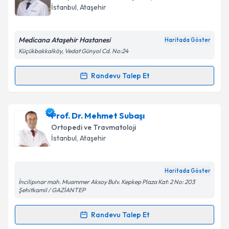
takvim hazırlandığında e-posta ile bilgilendireceğiz.
İstanbul
,
Ataşehir
E-posta Adresiniz
Medicana Ataşehir Hastanesi
Haritada Göster
Küçükbakkalköy, Vedat Günyol Cd. No:24
Kişisel verilerimin işlenmesine ilişkin
Aydınlatma
Randevu Talep Et
Randevu Takvimi Talebi
Metni
'ni okudum ve kişisel verilerimin belirtilen
kapsamda işlenmesini kabul ediyorum.
Doç. Dr. Mehmet Bekir Ünal
için randevu takvimi
Prof. Dr. Mehmet Subaşı
talebi oluşturun. Size bu uzmandan randevu almanız
Takvim Talebini Gönder
Ortopedi ve Travmatoloji
için bir takvim hazırlandığında e-posta ile
İstanbul
,
Ataşehir
bilgilendireceğiz.
E-posta Adresiniz
Haritada Göster
İncilipınar mah. Muammer Aksoy Bulv. Kepkep Plaza Kat: 2 No: 203
Şehitkamil / GAZİANTEP
Randevu Talep Et
Kişisel verilerimin işlenmesine ilişkin
Aydınlatma
Randevu Takvimi Talebi
Metni
'ni okudum ve kişisel verilerimin belirtilen