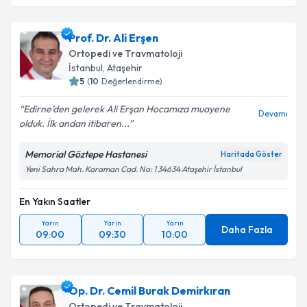
Prof. Dr. Ali Erşen
Ortopedi ve Travmatoloji
İstanbul
,
Ataşehir
5
(
10
Değerlendirme)
Edirne’den gelerek Ali Erşan Hocamıza muayene
Devamı
olduk. İlk andan itibaren...
Memorial Göztepe Hastanesi
Haritada Göster
Yeni Sahra Mah. Karaman Cad. No: 1 34634 Ataşehir İstanbul
En Yakın Saatler
Yarın
Yarın
Yarın
Daha Fazla
09:00
09:30
10:00
Op. Dr. Cemil Burak Demirkıran
Ortopedi ve Travmatoloji