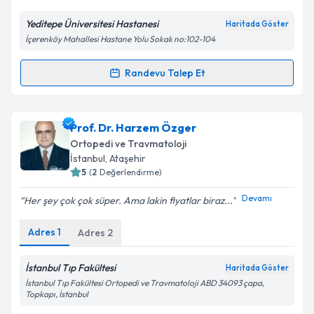
Yeditepe Üniversitesi Hastanesi
Haritada Göster
Kişisel verilerimin işlenmesine ilişkin
Aydınlatma
İçerenköy Mahallesi Hastane Yolu Sokak no:102-104
Metni
'ni okudum ve kişisel verilerimin belirtilen
kapsamda işlenmesini kabul ediyorum.
Randevu Talep Et
Randevu Takvimi Talebi
Takvim Talebini Gönder
Dr. Öğr. Üyesi Çağatay Uluçay
için randevu takvimi
Prof. Dr. Harzem Özger
talebi oluşturun. Size bu uzmandan randevu almanız
Ortopedi ve Travmatoloji
için bir takvim hazırlandığında e-posta ile
İstanbul
,
Ataşehir
bilgilendireceğiz.
5
(
2
Değerlendirme)
E-posta Adresiniz
Devamı
Her şey çok çok süper. Ama lakin fiyatlar biraz...
Adres
1
Adres
2
Kişisel verilerimin işlenmesine ilişkin
Aydınlatma
İstanbul Tıp Fakültesi
Haritada Göster
Metni
'ni okudum ve kişisel verilerimin belirtilen
İstanbul Tıp Fakültesi Ortopedi ve Travmatoloji ABD 34093 çapa,
kapsamda işlenmesini kabul ediyorum.
Topkapı, İstanbul