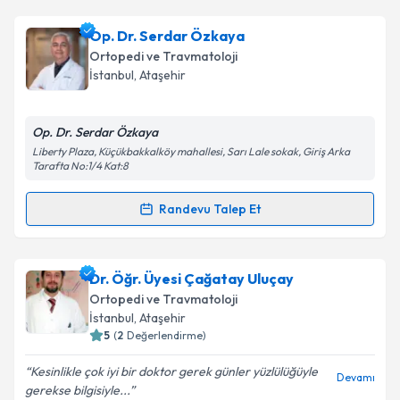
kapsamda işlenmesini kabul ediyorum.
Op. Dr. Mehmet Taner Özdemir
için randevu
Op. Dr. Serdar Özkaya
takvimi talebi oluşturun. Size bu uzmandan randevu
Takvim Talebini Gönder
Ortopedi ve Travmatoloji
almanız için bir takvim hazırlandığında e-posta ile
İstanbul
,
Ataşehir
bilgilendireceğiz.
E-posta Adresiniz
Op. Dr. Serdar Özkaya
Liberty Plaza, Küçükbakkalköy mahallesi, Sarı Lale sokak, Giriş Arka
Tarafta No:1/4 Kat:8
Randevu Talep Et
Kişisel verilerimin işlenmesine ilişkin
Aydınlatma
Randevu Takvimi Talebi
Metni
'ni okudum ve kişisel verilerimin belirtilen
kapsamda işlenmesini kabul ediyorum.
Op. Dr. Serdar Özkaya
için randevu takvimi talebi
Dr. Öğr. Üyesi Çağatay Uluçay
oluşturun. Size bu uzmandan randevu almanız için bir
Ortopedi ve Travmatoloji
Takvim Talebini Gönder
takvim hazırlandığında e-posta ile bilgilendireceğiz.
İstanbul
,
Ataşehir
5
(
2
Değerlendirme)
E-posta Adresiniz
Kesinlikle çok iyi bir doktor gerek günler yüzlülüğüyle
Devamı
gerekse bilgisiyle...