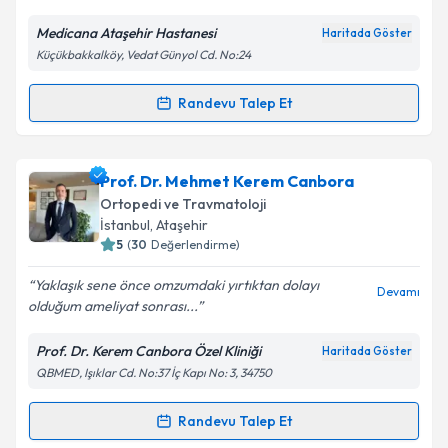
E-posta Adresiniz
Medicana Ataşehir Hastanesi
Haritada Göster
Küçükbakkalköy, Vedat Günyol Cd. No:24
Kişisel verilerimin işlenmesine ilişkin
Aydınlatma
Randevu Talep Et
Randevu Takvimi Talebi
Metni
'ni okudum ve kişisel verilerimin belirtilen
kapsamda işlenmesini kabul ediyorum.
Prof. Dr. Hakan Turan Çift
için randevu takvimi
Prof. Dr. Mehmet Kerem Canbora
talebi oluşturun. Size bu uzmandan randevu almanız
Takvim Talebini Gönder
Ortopedi ve Travmatoloji
için bir takvim hazırlandığında e-posta ile
İstanbul
,
Ataşehir
bilgilendireceğiz.
5
(
30
Değerlendirme)
E-posta Adresiniz
Yaklaşık sene önce omzumdaki yırtıktan dolayı
Devamı
olduğum ameliyat sonrası...
Prof. Dr. Kerem Canbora Özel Kliniği
Haritada Göster
QBMED, Işıklar Cd. No:37 İç Kapı No: 3, 34750
Kişisel verilerimin işlenmesine ilişkin
Aydınlatma
Metni
'ni okudum ve kişisel verilerimin belirtilen
kapsamda işlenmesini kabul ediyorum.
Randevu Talep Et
Randevu Takvimi Talebi