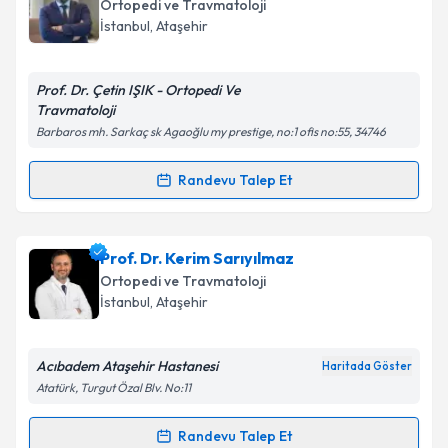
oluşturun. Size bu uzmandan randevu almanız için bir
Ortopedi ve Travmatoloji
takvim hazırlandığında e-posta ile bilgilendireceğiz.
İstanbul
,
Ataşehir
E-posta Adresiniz
Prof. Dr. Çetin IŞIK - Ortopedi Ve
Travmatoloji
Barbaros mh. Sarkaç sk Agaoğlu my prestige, no:1 ofis no:55, 34746
Kişisel verilerimin işlenmesine ilişkin
Aydınlatma
Metni
'ni okudum ve kişisel verilerimin belirtilen
Randevu Talep Et
Randevu Takvimi Talebi
kapsamda işlenmesini kabul ediyorum.
Prof. Dr. Çetin Işık
için randevu takvimi talebi
Prof. Dr. Kerim Sarıyılmaz
Takvim Talebini Gönder
oluşturun. Size bu uzmandan randevu almanız için bir
Ortopedi ve Travmatoloji
takvim hazırlandığında e-posta ile bilgilendireceğiz.
İstanbul
,
Ataşehir
E-posta Adresiniz
Acıbadem Ataşehir Hastanesi
Haritada Göster
Atatürk, Turgut Özal Blv. No:11
Kişisel verilerimin işlenmesine ilişkin
Aydınlatma
Randevu Talep Et
Randevu Takvimi Talebi