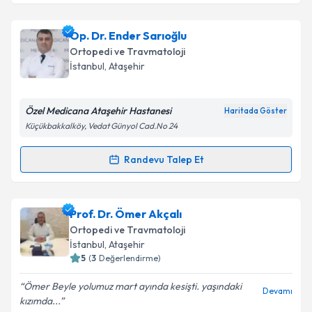
Takvim Talebini Gönder
Prof. Dr. Mehmet Kerem Canbora
için randevu
Op. Dr. Ender Sarıoğlu
takvimi talebi oluşturun. Size bu uzmandan randevu
Ortopedi ve Travmatoloji
almanız için bir takvim hazırlandığında e-posta ile
İstanbul
,
Ataşehir
bilgilendireceğiz.
E-posta Adresiniz
Özel Medicana Ataşehir Hastanesi
Haritada Göster
Küçükbakkalköy, Vedat Günyol Cad.No 24
Randevu Talep Et
Randevu Takvimi Talebi
Kişisel verilerimin işlenmesine ilişkin
Aydınlatma
Metni
'ni okudum ve kişisel verilerimin belirtilen
kapsamda işlenmesini kabul ediyorum.
Op. Dr. Ender Sarıoğlu
için randevu takvimi talebi
Prof. Dr. Ömer Akçalı
oluşturun. Size bu uzmandan randevu almanız için bir
Ortopedi ve Travmatoloji
takvim hazırlandığında e-posta ile bilgilendireceğiz.
Takvim Talebini Gönder
İstanbul
,
Ataşehir
5
(
3
Değerlendirme)
E-posta Adresiniz
Ömer Beyle yolumuz mart ayında kesişti. yaşındaki
Devamı
kızımda...