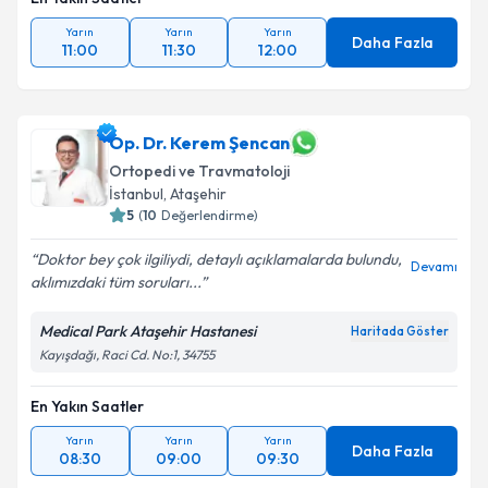
Yarın
Yarın
Yarın
Daha Fazla
11:00
11:30
12:00
Op. Dr. Kerem Şencan
Ortopedi ve Travmatoloji
İstanbul
,
Ataşehir
5
(
10
Değerlendirme)
Doktor bey çok ilgiliydi, detaylı açıklamalarda bulundu,
Devamı
aklımızdaki tüm soruları...
Medical Park Ataşehir Hastanesi
Haritada Göster
Kayışdağı, Raci Cd. No:1, 34755
En Yakın Saatler
Yarın
Yarın
Yarın
Daha Fazla
08:30
09:00
09:30