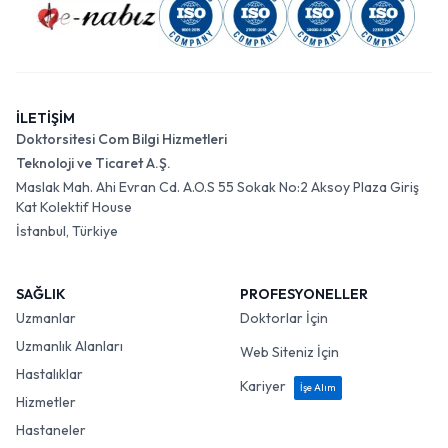
İLETİŞİM
Doktorsitesi Com Bilgi Hizmetleri
Teknoloji ve Ticaret A.Ş.
Maslak Mah. Ahi Evran Cd. A.O.S 55 Sokak No:2 Aksoy Plaza Giriş
Kat Kolektif House
İstanbul, Türkiye
SAĞLIK
PROFESYONELLER
Uzmanlar
Doktorlar İçin
Uzmanlık Alanları
Web Siteniz İçin
Hastalıklar
Kariyer
İşe Alım
Hizmetler
Hastaneler