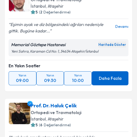
İstanbul
,
Ataşehir
5
(
2
Değerlendirme)
Eşimin ayak ve diz bölgesindeki ağrıları nedeniyle
Devamı
gittik. Bugüne kadar...
Memorial Göztepe Hastanesi
Haritada Göster
Yeni Sahra, Karaman Cd No: 1, 34634 Ataşehir/İstanbul
En Yakın Saatler
Yarın
Yarın
Yarın
Daha Fazla
09:00
09:30
10:00
Prof. Dr. Haluk Çelik
Ortopedi ve Travmatoloji
İstanbul
,
Ataşehir
5
(
6
Değerlendirme)