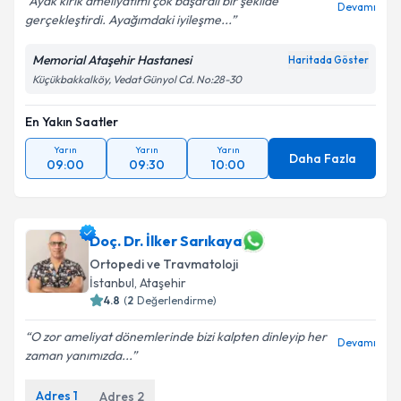
Ayak kırık ameliyatımı çok başaralı bir şekilde
Devamı
gerçekleştirdi. Ayağımdaki iyileşme...
Memorial Ataşehir Hastanesi
Haritada Göster
Küçükbakkalköy, Vedat Günyol Cd. No:28-30
En Yakın Saatler
Yarın
Yarın
Yarın
Daha Fazla
09:00
09:30
10:00
Doç. Dr. İlker Sarıkaya
Ortopedi ve Travmatoloji
İstanbul
,
Ataşehir
4.8
(
2
Değerlendirme)
O zor ameliyat dönemlerinde bizi kalpten dinleyip her
Devamı
zaman yanımızda...
Adres
1
Adres
2