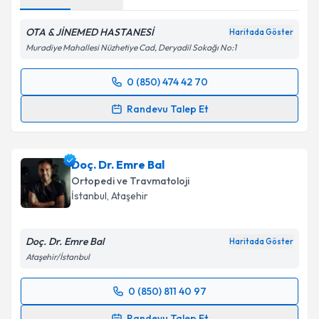
OTA & JİNEMED HASTANESİ
Haritada Göster
Muradiye Mahallesi Nüzhetiye Cad, Deryadil Sokağı No:1
0 (850) 474 42 70
Randevu Takvimi Talebi
Randevu Talep Et
Doç. Dr. İlker Sarıkaya
için randevu takvimi talebi
oluşturun. Size bu uzmandan randevu almanız için bir
Doç. Dr. Emre Bal
takvim hazırlandığında e-posta ile bilgilendireceğiz.
Ortopedi ve Travmatoloji
E-posta Adresiniz
İstanbul
,
Ataşehir
Doç. Dr. Emre Bal
Haritada Göster
Ataşehir/İstanbul
Kişisel verilerimin işlenmesine ilişkin
Aydınlatma
Metni
'ni okudum ve kişisel verilerimin belirtilen
0 (850) 811 40 97
kapsamda işlenmesini kabul ediyorum.
Randevu Takvimi Talebi
Randevu Talep Et