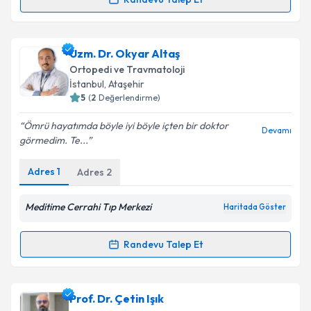
Takvim Talebini Gönder
Doç. Dr. Emre Bal
için randevu takvimi talebi
oluşturun. Size bu uzmandan randevu almanız için bir
Uzm. Dr. Okyar Altaş
takvim hazırlandığında e-posta ile bilgilendireceğiz.
Ortopedi ve Travmatoloji
E-posta Adresiniz
İstanbul
,
Ataşehir
5
(
2
Değerlendirme)
Ömrü hayatımda böyle iyi böyle içten bir doktor
Devamı
görmedim. Te...
Kişisel verilerimin işlenmesine ilişkin
Aydınlatma
Metni
'ni okudum ve kişisel verilerimin belirtilen
Adres
1
Adres
2
kapsamda işlenmesini kabul ediyorum.
Meditime Cerrahi Tıp Merkezi
Haritada Göster
Takvim Talebini Gönder
Randevu Talep Et
Randevu Takvimi Talebi
Uzm. Dr. Okyar Altaş
için randevu takvimi talebi
Prof. Dr. Çetin Işık