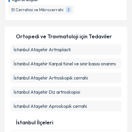
E-posta Adresiniz
El Cerrahisi ve Mikrocerrahi
2
Kişisel verilerimin işlenmesine ilişkin
Aydınlatma
Ortopedi ve Travmatoloji
için Tedaviler
Metni
'ni okudum ve kişisel verilerimin belirtilen
kapsamda işlenmesini kabul ediyorum.
İstanbul Ataşehir Artroplasti
İstanbul Ataşehir Karpal tünel ve sinir basısı onarımı
Takvim Talebini Gönder
İstanbul Ataşehir Artroskopik cerrahi
İstanbul Ataşehir Diz artroskopisi
İstanbul Ataşehir Aproskopik cerrahi
İstanbul İlçeleri