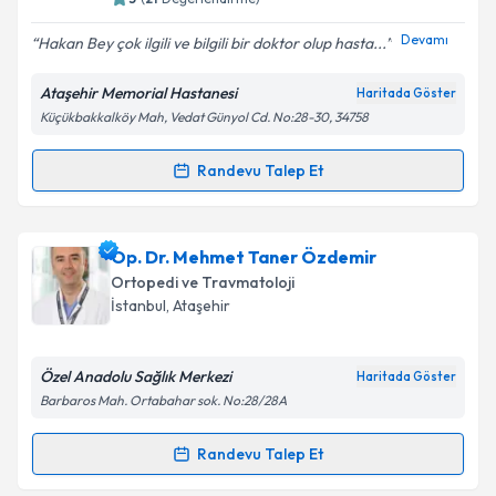
E-posta Adresiniz
Devamı
Hakan Bey çok ilgili ve bilgili bir doktor olup hasta...
Ataşehir Memorial Hastanesi
Haritada Göster
Küçükbakkalköy Mah, Vedat Günyol Cd. No:28-30, 34758
Kişisel verilerimin işlenmesine ilişkin
Aydınlatma
Metni
'ni okudum ve kişisel verilerimin belirtilen
kapsamda işlenmesini kabul ediyorum.
Randevu Talep Et
Randevu Takvimi Talebi
Takvim Talebini Gönder
Prof. Dr. Hakan Sofu
için randevu takvimi talebi
Op. Dr. Mehmet Taner Özdemir
oluşturun. Size bu uzmandan randevu almanız için bir
Ortopedi ve Travmatoloji
takvim hazırlandığında e-posta ile bilgilendireceğiz.
İstanbul
,
Ataşehir
E-posta Adresiniz
Özel Anadolu Sağlık Merkezi
Haritada Göster
Barbaros Mah. Ortabahar sok. No:28/28A
Kişisel verilerimin işlenmesine ilişkin
Aydınlatma
Randevu Talep Et
Randevu Takvimi Talebi
Metni
'ni okudum ve kişisel verilerimin belirtilen