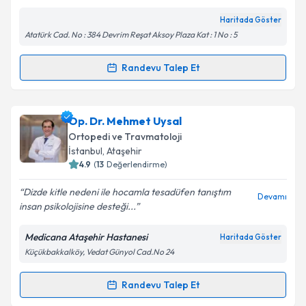
Haritada Göster
Kişisel verilerimin işlenmesine ilişkin
Aydınlatma
Atatürk Cad. No : 384 Devrim Reşat Aksoy Plaza Kat : 1 No : 5
Metni
'ni okudum ve kişisel verilerimin belirtilen
kapsamda işlenmesini kabul ediyorum.
Randevu Talep Et
Randevu Takvimi Talebi
Takvim Talebini Gönder
Prof. Dr. Ömer Akçalı
için randevu takvimi talebi
Op. Dr. Mehmet Uysal
oluşturun. Size bu uzmandan randevu almanız için bir
Ortopedi ve Travmatoloji
takvim hazırlandığında e-posta ile bilgilendireceğiz.
İstanbul
,
Ataşehir
4.9
(
13
Değerlendirme)
E-posta Adresiniz
Dizde kitle nedeni ile hocamla tesadüfen tanıştım
Devamı
insan psikolojisine desteği...
Medicana Ataşehir Hastanesi
Haritada Göster
Kişisel verilerimin işlenmesine ilişkin
Aydınlatma
Küçükbakkalköy, Vedat Günyol Cad.No 24
Metni
'ni okudum ve kişisel verilerimin belirtilen
kapsamda işlenmesini kabul ediyorum.
Randevu Talep Et
Randevu Takvimi Talebi