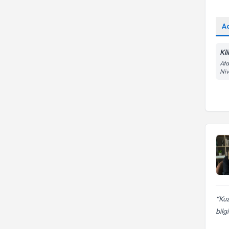
A
Kl
Ata
Niv
Kuz
bilg