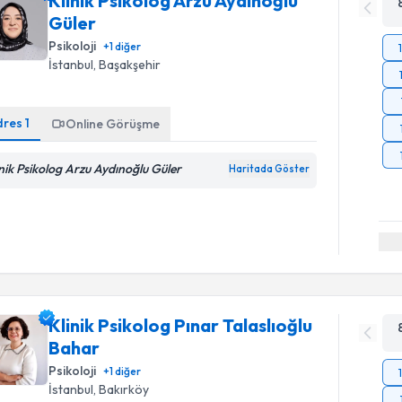
Klinik Psikolog Arzu Aydınoğlu
Güler
Psikoloji
+
1
diğer
İstanbul
, Başakşehir
dres
1
Online Görüşme
inik Psikolog Arzu Aydınoğlu Güler
Haritada Göster
Klinik Psikolog Pınar Talaslıoğlu
Bahar
Psikoloji
+
1
diğer
İstanbul
, Bakırköy