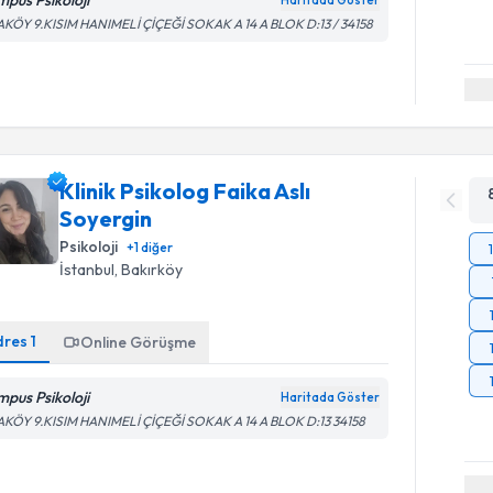
AKÖY 9.KISIM HANIMELİ ÇİÇEĞİ SOKAK A 14 A BLOK D:13 / 34158
Klinik Psikolog Faika Aslı
Soyergin
Psikoloji
+
1
diğer
İstanbul
, Bakırköy
dres
1
Online Görüşme
mpus Psikoloji
Haritada Göster
AKÖY 9.KISIM HANIMELİ ÇİÇEĞİ SOKAK A 14 A BLOK D:13 34158