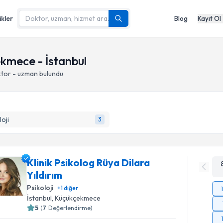
ikler
Blog
Kayıt Ol
kmece - İstanbul
ktor - uzman bulundu
loji
3
Klinik Psikolog Rüya Dilara
Yıldırım
Psikoloji
+
1
diğer
İstanbul
, Küçükçekmece
5
(
7
Değerlendirme)