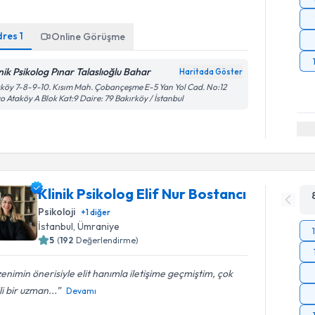
dres
1
Online Görüşme
inik Psikolog Pınar Talaslıoğlu Bahar
Haritada Göster
köy 7-8-9-10. Kısım Mah. Çobançeşme E-5 Yan Yol Cad. No:12
o Ataköy A Blok Kat:9 Daire: 79 Bakırköy / İstanbul
Klinik Psikolog Elif Nur Bostancı
Psikoloji
+
1
diğer
İstanbul
, Ümraniye
5
(
192
Değerlendirme)
enimin önerisiyle elit hanımla iletişime geçmiştim, çok
ili bir uzman...
Devamı