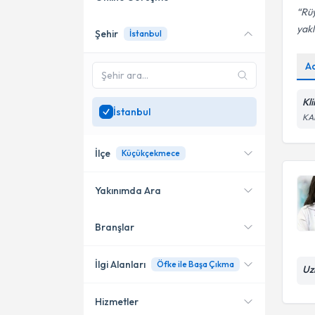
Rüy
yakl
Şehir
İstanbul
Online danışmanlık sunan
uzmanları göster
A
Sadece
İstanbul
bölgesinde
uzman ara
Kl
İstanbul
KA
İlçe
Küçükçekmece
Yakınımda Ara
Branşlar
Konumuma yakın uzmanları
Kadıköy
göster
Bakırköy
İlgi Alanları
Öfke ile Başa Çıkma
Uz
Şişli
Hizmetler
Klinik Psikolog