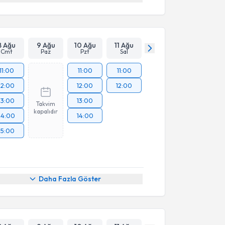
8 Ağu
9 Ağu
10 Ağu
11 Ağu
Cmt
Paz
Pzt
Sal
11:00
11:00
11:00
12:00
12:00
12:00
13:00
13:00
Takvim
kapalıdır
14:00
14:00
15:00
Daha Fazla Göster