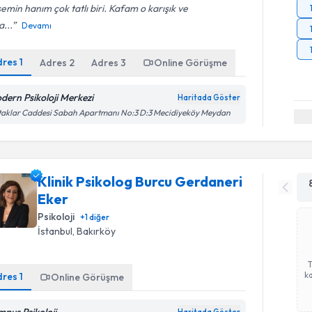
emin hanım çok tatlı biri. Kafam o karışık ve
...
Devamı
dres
1
Adres
2
Adres
3
Online Görüşme
dern Psikoloji Merkezi
Haritada Göster
aklar Caddesi Sabah Apartmanı No:3 D:3 Mecidiyeköy Meydan
Klinik Psikolog Burcu Gerdaneri
Eker
Psikoloji
+
1
diğer
İstanbul
, Bakırköy
ka
dres
1
Online Görüşme
mpus Psikoloji
Haritada Göster