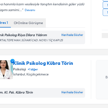
a hanımla kızım vesilesiyle tanıştım kendisinin güler yüzlü
aşımı samimi...
Devamı
dres
1
Online Görüşme
inik Psikolog Rüya Dilara Yıldırım
Randevu T
Haritada Göster
RTALTEPE MAH. SÜVARİ CAD. NO10 / 1 İÇ KAPI 25
Klinik Psi
oluşturun. 
hazırlandığ
Klinik Psikolog Kübra Törin
Psikoloji
+
1
diğer
E-posta Ad
İstanbul
, Küçükçekmece
B
Randevu T
m. Kl. Psk. Kübra Törin
Haritada Göster
Kişisel
okudum
işlenm
Klinik Psi