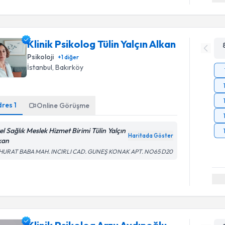
Klinik Psikolog Tülin Yalçın Alkan
Psikoloji
+
1
diğer
İstanbul
, Bakırköy
dres
1
Online Görüşme
el Sağlık Meslek Hizmet Birimi Tülin Yalçın
Haritada Göster
kan
HURAT BABA MAH. INCIRLI CAD. GUNEŞ KONAK APT. NO65 D20