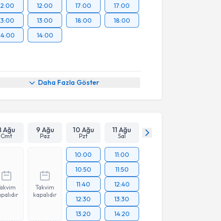
12:00
12:00
17:00
17:00
13:00
13:00
18:00
18:00
14:00
14:00
Daha Fazla Göster
8 Ağu
9 Ağu
10 Ağu
11 Ağu
Cmt
Paz
Pzt
Sal
10:00
11:00
10:50
11:50
11:40
12:40
Takvim
Takvim
palıdır
kapalıdır
12:30
13:30
13:20
14:20