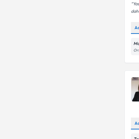
Yas
Klinik psikoloji
daha
A
Mo
Ort
A
Te