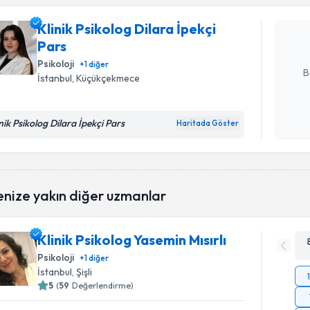
oluşturun. 
hazırlandığ
Klinik Psikolog Dilara İpekçi
Pars
E-posta Ad
Psikoloji
+
1
diğer
B
İstanbul
, Küçükçekmece
Kişisel
nik Psikolog Dilara İpekçi Pars
Haritada Göster
okudum
işlenm
enize yakın diğer uzmanlar
Klinik Psikolog Yasemin Mısırlı
Psikoloji
+
1
diğer
İstanbul
, Şişli
5
(
59
Değerlendirme)