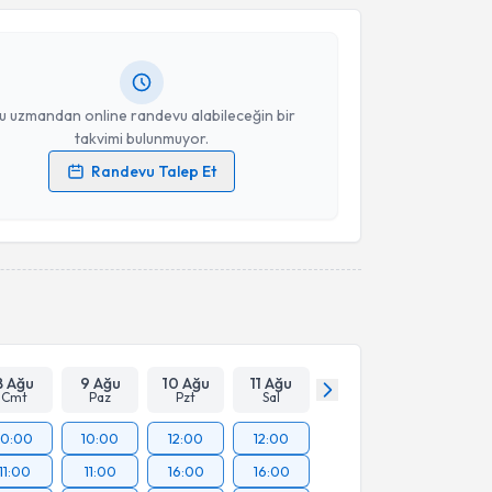
Size bu uzmandan randevu almanız için bir takvim
ında e-posta ile bilgilendireceğiz.
Takvim Talebini Gönder
resiniz
u uzmandan online randevu alabileceğin bir
takvimi bulunmuyor.
Randevu Talep Et
 verilerimin işlenmesine ilişkin
Aydınlatma Metni
'ni
 ve kişisel verilerimin belirtilen kapsamda
esini kabul ediyorum.
Takvim Talebini Gönder
8 Ağu
9 Ağu
10 Ağu
11 Ağu
Cmt
Paz
Pzt
Sal
10:00
10:00
12:00
12:00
11:00
11:00
16:00
16:00