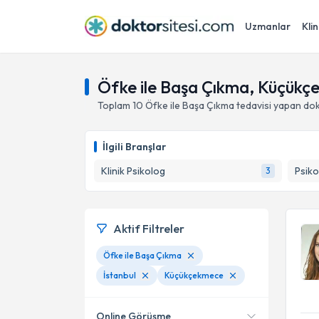
Uzmanlar
Klin
Öfke ile Başa Çıkma, Küçükçe
Toplam
10
Öfke ile Başa Çıkma
tedavisi yapan do
İlgili Branşlar
Klinik Psikolog
Psiko
3
Aktif Filtreler
Öfke ile Başa Çıkma
İstanbul
Küçükçekmece
Online Görüşme