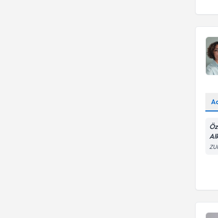
A
Öz
Al
ZU