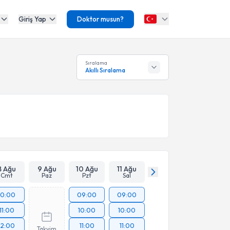
Giriş Yap
Doktor musun?
Sıralama
Akıllı Sıralama
8 Ağu
9 Ağu
10 Ağu
11 Ağu
Cmt
Paz
Pzt
Sal
10:00
09:00
09:00
11:00
10:00
10:00
12:00
11:00
11:00
Takvim