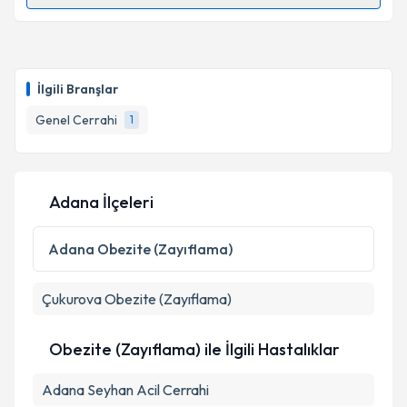
Dr. Öğr. Üyesi Ersan Semerci
için randevu takvimi
talebi oluşturun. Size bu uzmandan randevu almanız
için bir takvim hazırlandığında e-posta ile
bilgilendireceğiz.
İlgili Branşlar
E-posta Adresiniz
Genel Cerrahi
1
Adana İlçeleri
Kişisel verilerimin işlenmesine ilişkin
Aydınlatma
Metni
'ni okudum ve kişisel verilerimin belirtilen
kapsamda işlenmesini kabul ediyorum.
Adana
Obezite (Zayıflama)
Çukurova
Obezite (Zayıflama)
Takvim Talebini Gönder
Obezite (Zayıflama) ile İlgili Hastalıklar
Adana Seyhan Acil Cerrahi