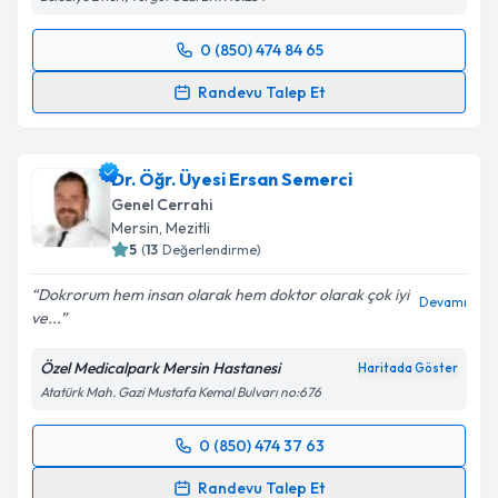
0 (850) 474 84 65
Randevu Takvimi Talebi
Randevu Talep Et
Prof. Dr. Turgut Karaca
için randevu takvimi talebi
oluşturun. Size bu uzmandan randevu almanız için bir
Dr. Öğr. Üyesi Ersan Semerci
takvim hazırlandığında e-posta ile bilgilendireceğiz.
Genel Cerrahi
E-posta Adresiniz
Mersin
, Mezitli
5
(
13
Değerlendirme)
Dokrorum hem insan olarak hem doktor olarak çok iyi
Devamı
ve...
Kişisel verilerimin işlenmesine ilişkin
Aydınlatma
Metni
'ni okudum ve kişisel verilerimin belirtilen
Özel Medicalpark Mersin Hastanesi
Haritada Göster
kapsamda işlenmesini kabul ediyorum.
Atatürk Mah. Gazi Mustafa Kemal Bulvarı no:676
Takvim Talebini Gönder
0 (850) 474 37 63
Randevu Takvimi Talebi
Randevu Talep Et