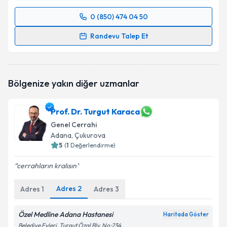
0 (850) 474 04 50
Randevu Takvimi Talebi
Randevu Talep Et
Op. Dr. İsa Armağan Çıklar
için randevu takvimi
talebi oluşturun. Size bu uzmandan randevu almanız
için bir takvim hazırlandığında e-posta ile
Bölgenize yakın diğer uzmanlar
bilgilendireceğiz.
E-posta Adresiniz
Prof. Dr. Turgut Karaca
Genel Cerrahi
Adana
, Çukurova
5
(
1
Değerlendirme)
Kişisel verilerimin işlenmesine ilişkin
Aydınlatma
cerrahların kralısın
Metni
'ni okudum ve kişisel verilerimin belirtilen
kapsamda işlenmesini kabul ediyorum.
Adres
2
Adres
1
Adres
3
Takvim Talebini Gönder
Özel Medline Adana Hastanesi
Haritada Göster
Belediye Evleri, Turgut Özal Blv. No:234