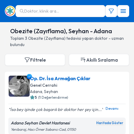
Doktor, klinik ara...
Obezite (Zayıflama), Seyhan - Adana
Toplam
3
Obezite (Zayıflama)
tedavisi yapan doktor - uzman
bulundu
Filtrele
Akıllı Sıralama
Op. Dr. İsa Armağan Çıklar
Genel Cerrahi
Adana
, Seyhan
5
(
1
Değerlendirme)
Devamı
İsa bey işinde çok başarılı bir doktor her şey için...
Adana Seyhan Devlet Hastanesi
Haritada Göster
Yenibaraj, Hacı Ömer Sabancı Cad, 01150