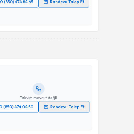
0 (850) 474 84 65
Randevu Talep Et
 verilerimin işlenmesine ilişkin
Aydınlatma Metni
'ni
 ve kişisel verilerimin belirtilen kapsamda
esini kabul ediyorum.
Takvim Talebini Gönder
akvimi Talebi
a Armağan Çıklar
için randevu takvimi talebi
Size bu uzmandan randevu almanız için bir takvim
ında e-posta ile bilgilendireceğiz.
resiniz
Takvim mevcut değil.
0 (850) 474 04 50
Randevu Talep Et
 verilerimin işlenmesine ilişkin
Aydınlatma Metni
'ni
 ve kişisel verilerimin belirtilen kapsamda
esini kabul ediyorum.
akvimi Talebi