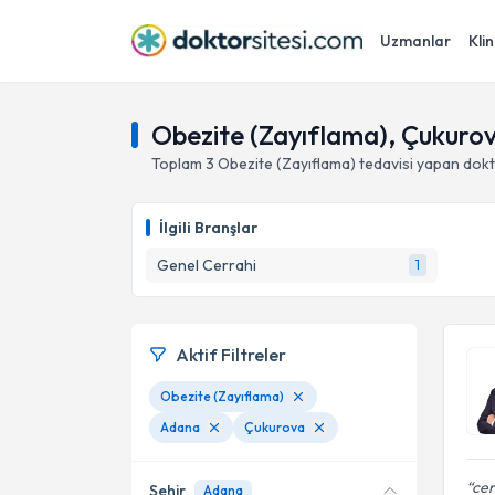
Uzmanlar
Klin
Obezite (Zayıflama), Çukuro
Toplam
3
Obezite (Zayıflama)
tedavisi yapan dok
İlgili Branşlar
Genel Cerrahi
1
Aktif Filtreler
Obezite (Zayıflama)
Adana
Çukurova
cer
Şehir
Adana