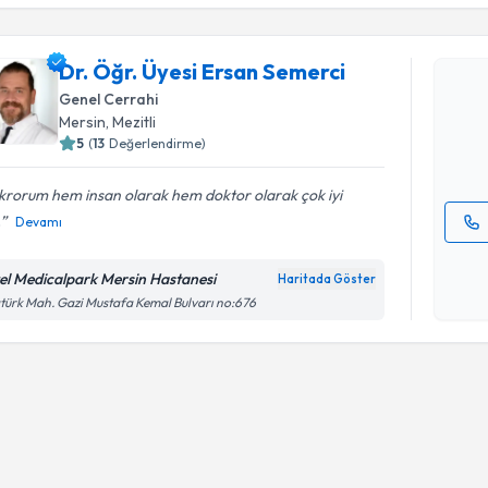
Dr. Öğr. 
Dr. Öğr. Üyesi Ersan Semerci
oluşturun. 
Genel Cerrahi
hazırlandığ
Mersin
, Mezitli
5
(
13
Değerlendirme)
E-posta Ad
krorum hem insan olarak hem doktor olarak çok iyi
.
Devamı
Kişisel
okudum
el Medicalpark Mersin Hastanesi
Haritada Göster
işlenm
türk Mah. Gazi Mustafa Kemal Bulvarı no:676