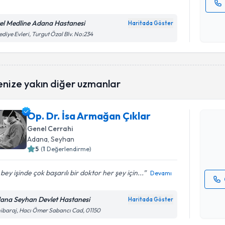
Kişisel
el Medline Adana Hastanesi
Haritada Göster
okudum
ediye Evleri, Turgut Özal Blv. No:234
işlenm
Randevu T
enize yakın diğer uzmanlar
Op. Dr. İs
Op. Dr. İsa Armağan Çıklar
oluşturun. 
hazırlandığ
Genel Cerrahi
Adana
, Seyhan
E-posta Ad
5
(
1
Değerlendirme)
 bey işinde çok başarılı bir doktor her şey için...
Devamı
Kişisel
ana Seyhan Devlet Hastanesi
Haritada Göster
okudum
ibaraj, Hacı Ömer Sabancı Cad, 01150
işlenm
Randevu T