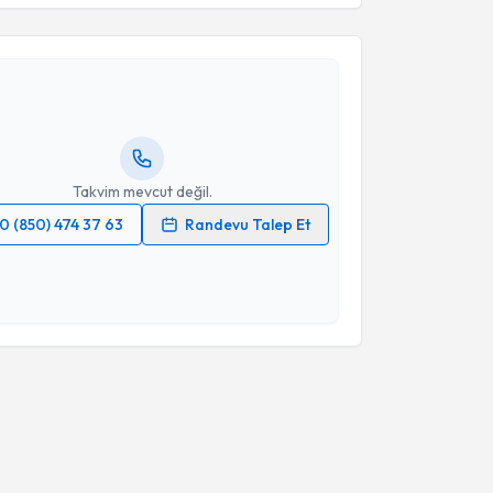
Takvim Talebini Gönder
Üyesi Ersan Semerci
için randevu takvimi talebi
Size bu uzmandan randevu almanız için bir takvim
ında e-posta ile bilgilendireceğiz.
resiniz
Takvim mevcut değil.
0 (850) 474 37 63
Randevu Talep Et
 verilerimin işlenmesine ilişkin
Aydınlatma Metni
'ni
 ve kişisel verilerimin belirtilen kapsamda
esini kabul ediyorum.
Takvim Talebini Gönder