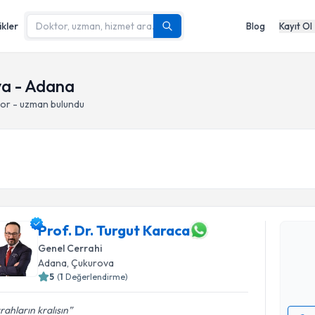
ikler
Blog
Kayıt Ol
va - Adana
tor - uzman bulundu
Randevu T
Prof. Dr. 
Prof. Dr. Turgut Karaca
Size bu uzm
hazırlandığ
Genel Cerrahi
Adana
, Çukurova
E-posta Ad
5
(
1
Değerlendirme)
rahların kralısın