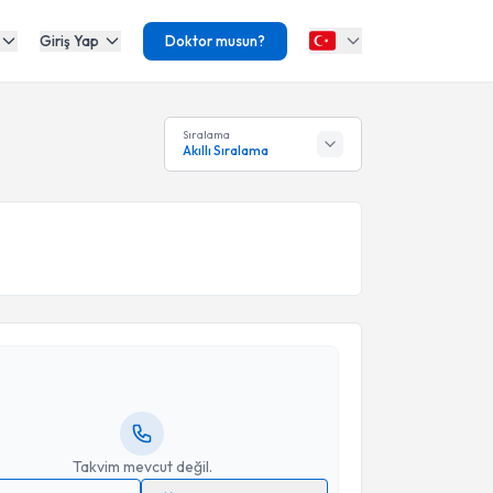
Giriş Yap
Doktor musun?
Sıralama
Akıllı Sıralama
akvimi Talebi
Turgut Karaca
için randevu takvimi talebi oluşturun.
andan randevu almanız için bir takvim
ında e-posta ile bilgilendireceğiz.
resiniz
Takvim mevcut değil.