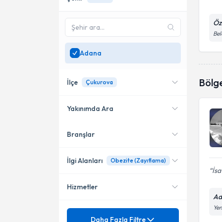
Öz
Bel
Adana
Bölg
İlçe
Çukurova
Yakınımda Ara
Branşlar
Konumuma yakın uzmanları
Çukurova
göster
Seyhan
İlgi Alanları
Obezite (Zayıflama)
İsa
Hizmetler
Genel Cerrahi
Ad
Yen
Sigorta
Adenokarsinom
Daha Fazla Filtre