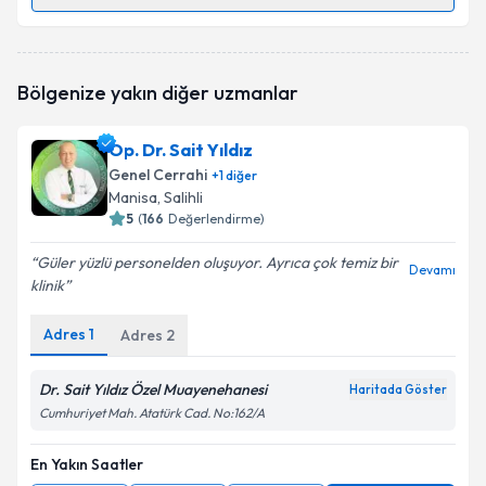
Randevu Takvimi Talebi
Op. Dr. Hüseyin Topçu
için randevu takvimi talebi
Bölgenize yakın diğer uzmanlar
oluşturun. Size bu uzmandan randevu almanız için bir
takvim hazırlandığında e-posta ile bilgilendireceğiz.
Op. Dr. Sait Yıldız
E-posta Adresiniz
Genel Cerrahi
+
1
diğer
Manisa
, Salihli
5
(
166
Değerlendirme)
Güler yüzlü personelden oluşuyor. Ayrıca çok temiz bir
Kişisel verilerimin işlenmesine ilişkin
Aydınlatma
Devamı
klinik
Metni
'ni okudum ve kişisel verilerimin belirtilen
kapsamda işlenmesini kabul ediyorum.
Adres
1
Adres
2
Takvim Talebini Gönder
Dr. Sait Yıldız Özel Muayenehanesi
Haritada Göster
Cumhuriyet Mah. Atatürk Cad. No:162/A
En Yakın Saatler