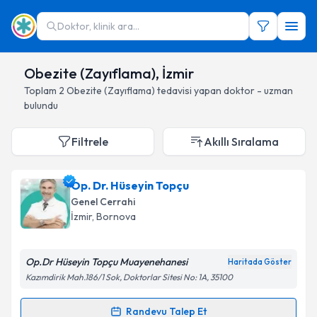
Doktor, klinik ara...
Obezite (Zayıflama), İzmir
Toplam
2
Obezite (Zayıflama)
tedavisi yapan doktor - uzman
bulundu
Filtrele
Akıllı Sıralama
Op. Dr. Hüseyin Topçu
Genel Cerrahi
İzmir
, Bornova
Op.Dr Hüseyin Topçu Muayenehanesi
Haritada Göster
Kazımdirik Mah.186/1 Sok, Doktorlar Sitesi No: 1A, 35100
Randevu Talep Et