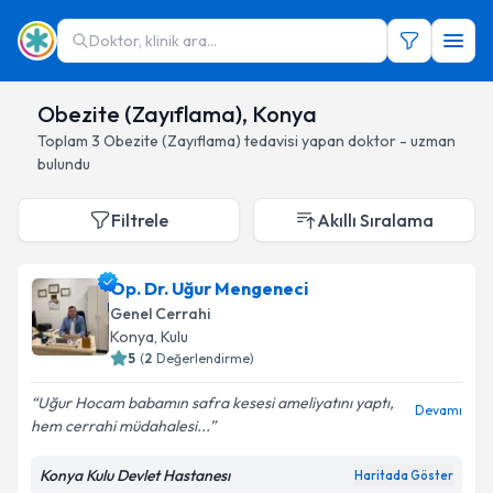
Doktor, klinik ara...
Obezite (Zayıflama), Konya
Toplam
3
Obezite (Zayıflama)
tedavisi yapan doktor - uzman
bulundu
Filtrele
Akıllı Sıralama
Op. Dr. Uğur Mengeneci
Genel Cerrahi
Konya
, Kulu
5
(
2
Değerlendirme)
Uğur Hocam babamın safra kesesi ameliyatını yaptı,
Devamı
hem cerrahi müdahalesi...
Konya Kulu Devlet Hastanesı
Haritada Göster