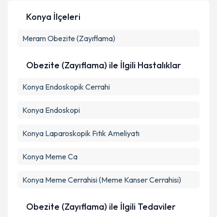
Konya İlçeleri
Meram
Kişisel verilerimin işlenmesine ilişkin
Obezite (Zayıflama)
Aydınlatma
Metni
'ni okudum ve kişisel verilerimin belirtilen
kapsamda işlenmesini kabul ediyorum.
Obezite (Zayıflama) ile İlgili Hastalıklar
Konya Endoskopik Cerrahi
Takvim Talebini Gönder
Konya Endoskopi
Konya Laparoskopik Fıtık Ameliyatı
Konya Meme Ca
Konya Meme Cerrahisi (Meme Kanser Cerrahisi)
Obezite (Zayıflama) ile İlgili Tedaviler