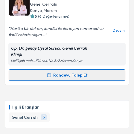
talebi oluşturun. Size bu uzmandan randevu almanız
Genel Cerrahi
için bir takvim hazırlandığında e-posta ile
Konya
, Meram
bilgilendireceğiz.
5
(
6
Değerlendirme)
E-posta Adresiniz
Harika bir doktor, kendisi ile ilerleyen hemoroid ve
Devamı
fistül rahatsızlıgım...
Op. Dr. Şenay Uysal Sürücü Genel Cerrah
Kliniği
Kişisel verilerimin işlenmesine ilişkin
Aydınlatma
Melikşah mah. Ülkü sok. No:8/2 Meram Konya
Metni
'ni okudum ve kişisel verilerimin belirtilen
kapsamda işlenmesini kabul ediyorum.
Randevu Talep Et
Randevu Takvimi Talebi
Takvim Talebini Gönder
Op. Dr. Şenay Uysal Sürücü
için randevu takvimi
talebi oluşturun. Size bu uzmandan randevu almanız
İlgili Branşlar
için bir takvim hazırlandığında e-posta ile
bilgilendireceğiz.
Genel Cerrahi
3
E-posta Adresiniz