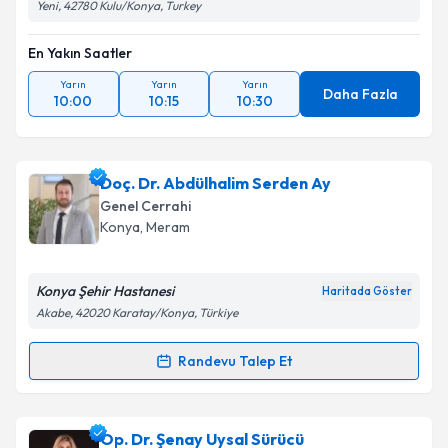
Yeni, 42780 Kulu/Konya, Turkey
En Yakın Saatler
Yarın
Yarın
Yarın
Daha Fazla
10:00
10:15
10:30
Doç. Dr. Abdülhalim Serden Ay
Genel Cerrahi
Konya
, Meram
Konya Şehir Hastanesi
Haritada Göster
Akabe, 42020 Karatay/Konya, Türkiye
Randevu Talep Et
Randevu Takvimi Talebi
Doç. Dr. Abdülhalim Serden Ay
için randevu takvimi
Op. Dr. Şenay Uysal Sürücü