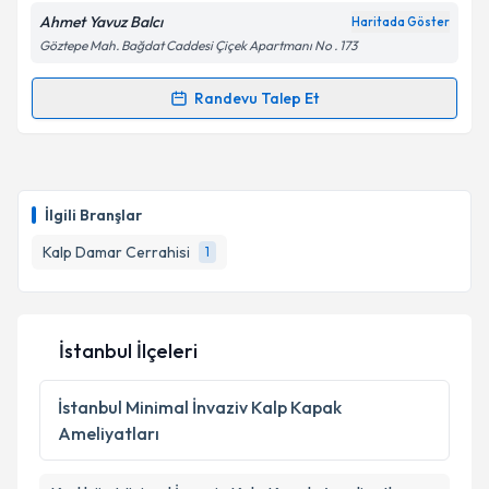
Ahmet Yavuz Balcı
Haritada Göster
Göztepe Mah. Bağdat Caddesi Çiçek Apartmanı No . 173
Randevu Talep Et
Randevu Takvimi Talebi
Prof. Dr. Ahmet Yavuz Balcı
için randevu takvimi
talebi oluşturun. Size bu uzmandan randevu almanız
İlgili Branşlar
için bir takvim hazırlandığında e-posta ile
bilgilendireceğiz.
Kalp Damar Cerrahisi
1
E-posta Adresiniz
İstanbul İlçeleri
Kişisel verilerimin işlenmesine ilişkin
Aydınlatma
İstanbul
Minimal İnvaziv Kalp Kapak
Metni
'ni okudum ve kişisel verilerimin belirtilen
Ameliyatları
kapsamda işlenmesini kabul ediyorum.