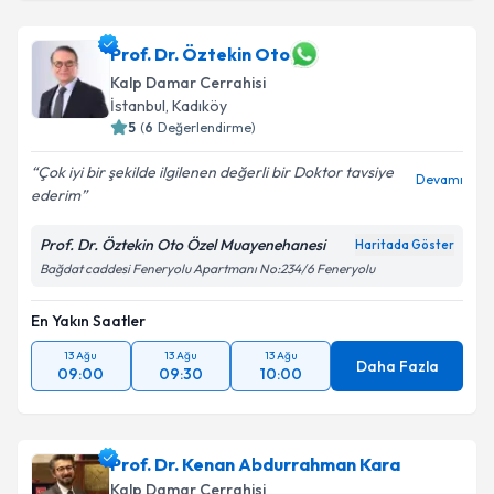
Prof. Dr. Öztekin Oto
Kalp Damar Cerrahisi
İstanbul
, Kadıköy
5
(
6
Değerlendirme)
Çok iyi bir şekilde ilgilenen değerli bir Doktor tavsiye
Devamı
ederim
Prof. Dr. Öztekin Oto Özel Muayenehanesi
Haritada Göster
Bağdat caddesi Feneryolu Apartmanı No:234/6 Feneryolu
En Yakın Saatler
13 Ağu
13 Ağu
13 Ağu
Daha Fazla
09:00
09:30
10:00
Prof. Dr. Kenan Abdurrahman Kara
Kalp Damar Cerrahisi