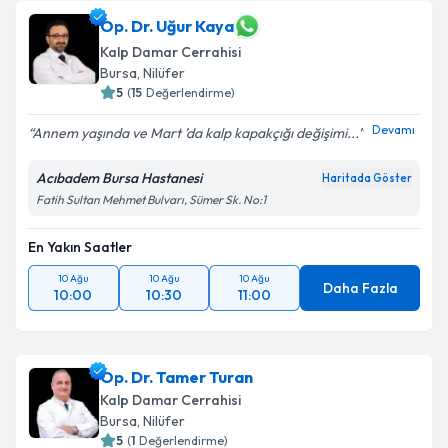
Op. Dr. Şebnem Hüseynzade
için randevu takvimi
Op. Dr. Uğur Kaya
talebi oluşturun. Size bu uzmandan randevu almanız
Kalp Damar Cerrahisi
için bir takvim hazırlandığında e-posta ile
Bursa
, Nilüfer
bilgilendireceğiz.
5
(
15
Değerlendirme)
E-posta Adresiniz
Devamı
Annem yaşında ve Mart ’da kalp kapakçığı değişimi...
Acıbadem Bursa Hastanesi
Haritada Göster
Fatih Sultan Mehmet Bulvarı, Sümer Sk. No:1
Kişisel verilerimin işlenmesine ilişkin
Aydınlatma
Metni
'ni okudum ve kişisel verilerimin belirtilen
En Yakın Saatler
kapsamda işlenmesini kabul ediyorum.
10 Ağu
10 Ağu
10 Ağu
Daha Fazla
10:00
10:30
11:00
Takvim Talebini Gönder
Op. Dr. Tamer Turan
Kalp Damar Cerrahisi
Bursa
, Nilüfer
5
(
1
Değerlendirme)