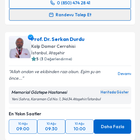
0 (850) 474 28 41
Randevu Takvimi Talebi
Randevu Talep Et
Prof. Dr. Denyan Mansuroğlu
için randevu takvimi
talebi oluşturun. Size bu uzmandan randevu almanız
Prof. Dr. Serkan Durdu
için bir takvim hazırlandığında e-posta ile
bilgilendireceğiz.
Kalp Damar Cerrahisi
İstanbul
, Ataşehir
E-posta Adresiniz
5
(
3
Değerlendirme)
Allah ondan ve ekibinden razı olsun. Eşim şu an
Devamı
önce...
Kişisel verilerimin işlenmesine ilişkin
Aydınlatma
Memorial Göztepe Hastanesi
Haritada Göster
Metni
'ni okudum ve kişisel verilerimin belirtilen
Yeni Sahra, Karaman Cd No: 1, 34634 Ataşehir/İstanbul
kapsamda işlenmesini kabul ediyorum.
En Yakın Saatler
Takvim Talebini Gönder
10 Ağu
10 Ağu
10 Ağu
Daha Fazla
09:00
09:30
10:00