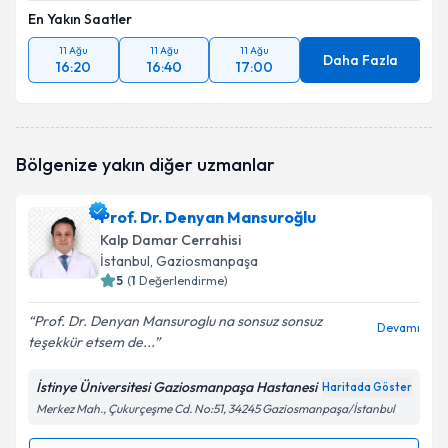
En Yakın Saatler
11 Ağu
11 Ağu
11 Ağu
Daha Fazla
16:20
16:40
17:00
Bölgenize yakın diğer uzmanlar
Prof. Dr. Denyan Mansuroğlu
Kalp Damar Cerrahisi
İstanbul
, Gaziosmanpaşa
5
(
1
Değerlendirme)
Prof. Dr. Denyan Mansuroglu na sonsuz sonsuz
Devamı
teşekkür etsem de...
İstinye Üniversitesi Gaziosmanpaşa Hastanesi
Haritada Göster
Merkez Mah., Çukurçeşme Cd. No:51, 34245 Gaziosmanpaşa/İstanbul