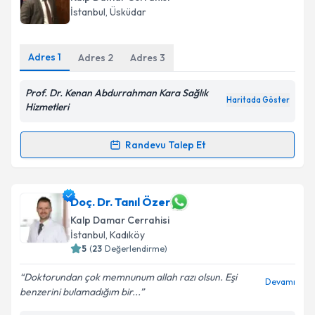
İstanbul
, Üsküdar
Adres
1
Adres
2
Adres
3
Prof. Dr. Kenan Abdurrahman Kara Sağlık
Haritada Göster
Hizmetleri
Randevu Talep Et
Randevu Takvimi Talebi
Prof. Dr. Kenan Abdurrahman Kara
için randevu
Doç. Dr. Tanıl Özer
takvimi talebi oluşturun. Size bu uzmandan randevu
Kalp Damar Cerrahisi
almanız için bir takvim hazırlandığında e-posta ile
İstanbul
, Kadıköy
bilgilendireceğiz.
5
(
23
Değerlendirme)
E-posta Adresiniz
Doktorundan çok memnunum allah razı olsun. Eşi
Devamı
benzerini bulamadığım bir...