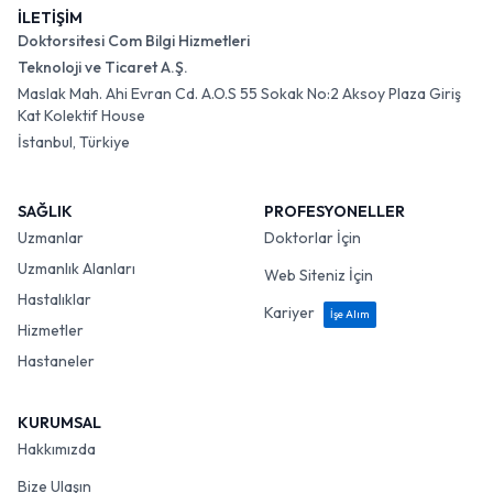
İLETİŞİM
Doktorsitesi Com Bilgi Hizmetleri
Teknoloji ve Ticaret A.Ş.
Maslak Mah. Ahi Evran Cd. A.O.S 55 Sokak No:2 Aksoy Plaza Giriş
Kat Kolektif House
İstanbul, Türkiye
SAĞLIK
PROFESYONELLER
Uzmanlar
Doktorlar İçin
Uzmanlık Alanları
Web Siteniz İçin
Hastalıklar
Kariyer
İşe Alım
Hizmetler
Hastaneler
KURUMSAL
Hakkımızda
Bize Ulaşın