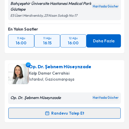
Bahçeşehir Üniversite Hastanesi Medical Park
Haritada Göster
Göztepe
Kişisel verilerimin işlenmesine ilişkin
Aydınlatma
Metni
'ni okudum ve kişisel verilerimin belirtilen
E5 Üzeri Merdivenköy, 23 Nisan Sokağı No:17
kapsamda işlenmesini kabul ediyorum.
En Yakın Saatler
Takvim Talebini Gönder
11 Ağu
11 Ağu
12 Ağu
Daha Fazla
16:00
16:15
16:00
Op. Dr. Şebnem Hüseynzade
Kalp Damar Cerrahisi
İstanbul
, Gaziosmanpaşa
Op. Dr. Şebnem Hüseynzade
Haritada Göster
Randevu Talep Et
Randevu Takvimi Talebi