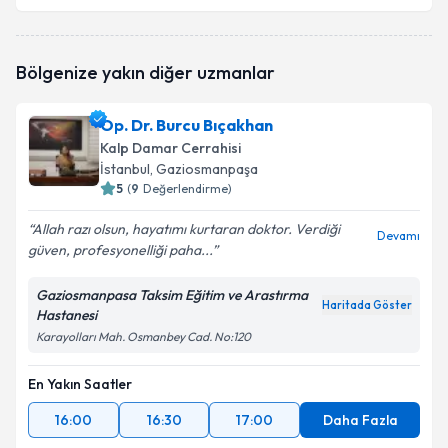
Bölgenize yakın diğer uzmanlar
Op. Dr. Burcu Bıçakhan
Kalp Damar Cerrahisi
İstanbul
, Gaziosmanpaşa
5
(
9
Değerlendirme)
Allah razı olsun, hayatımı kurtaran doktor. Verdiği
Devamı
güven, profesyonelliği paha...
Gaziosmanpasa Taksim Eğitim ve Arastırma
Haritada Göster
Hastanesi
Karayolları Mah. Osmanbey Cad. No:120
En Yakın Saatler
16:00
16:30
17:00
Daha Fazla