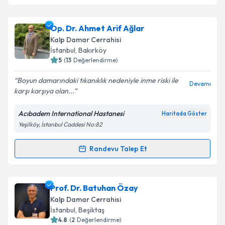
Op. Dr. Ahmet Arif Ağlar
Kalp Damar Cerrahisi
İstanbul
, Bakırköy
5
(
13
Değerlendirme)
Boyun damarındaki tıkanıklık nedeniyle inme riski ile
Devamı
karşı karşıya olan...
Acıbadem International Hastanesi
Haritada Göster
Yeşilköy, İstanbul Caddesi No:82
Randevu Talep Et
Randevu Takvimi Talebi
Op. Dr. Ahmet Arif Ağlar
için randevu takvimi talebi
Prof. Dr. Batuhan Özay
oluşturun. Size bu uzmandan randevu almanız için bir
Kalp Damar Cerrahisi
takvim hazırlandığında e-posta ile bilgilendireceğiz.
İstanbul
, Beşiktaş
4.8
(
2
Değerlendirme)