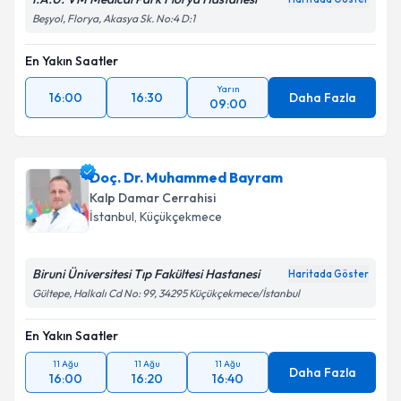
Beşyol, Florya, Akasya Sk. No:4 D:1
En Yakın Saatler
Yarın
16:00
16:30
Daha Fazla
09:00
Doç. Dr. Muhammed Bayram
Kalp Damar Cerrahisi
İstanbul
, Küçükçekmece
Biruni Üniversitesi Tıp Fakültesi Hastanesi
Haritada Göster
Gültepe, Halkalı Cd No: 99, 34295 Küçükçekmece/İstanbul
En Yakın Saatler
11 Ağu
11 Ağu
11 Ağu
Daha Fazla
16:00
16:20
16:40