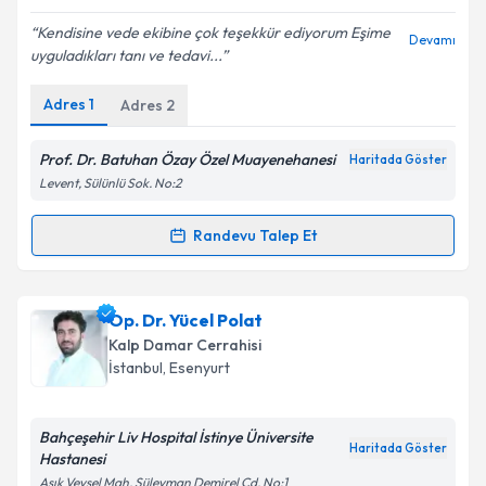
E-posta Adresiniz
Kendisine vede ekibine çok teşekkür ediyorum Eşime
Devamı
uyguladıkları tanı ve tedavi...
Adres
1
Adres
2
Kişisel verilerimin işlenmesine ilişkin
Aydınlatma
Metni
'ni okudum ve kişisel verilerimin belirtilen
kapsamda işlenmesini kabul ediyorum.
Prof. Dr. Batuhan Özay Özel Muayenehanesi
Haritada Göster
Levent, Sülünlü Sok. No:2
Takvim Talebini Gönder
Randevu Talep Et
Randevu Takvimi Talebi
Prof. Dr. Batuhan Özay
için randevu takvimi talebi
Op. Dr. Yücel Polat
oluşturun. Size bu uzmandan randevu almanız için bir
Kalp Damar Cerrahisi
takvim hazırlandığında e-posta ile bilgilendireceğiz.
İstanbul
, Esenyurt
E-posta Adresiniz
Bahçeşehir Liv Hospital İstinye Üniversite
Haritada Göster
Hastanesi
Aşık Veysel Mah, Süleyman Demirel Cd. No:1