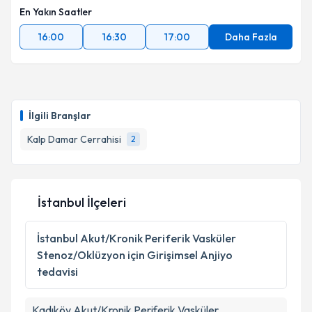
En Yakın Saatler
16:00
16:30
17:00
Daha Fazla
İlgili Branşlar
Kalp Damar Cerrahisi
2
İstanbul İlçeleri
İstanbul
Akut/Kronik Periferik Vasküler
Stenoz/Oklüzyon için Girişimsel Anjiyo
tedavisi
Kadıköy
Akut/Kronik Periferik Vasküler