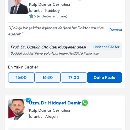
takvimi talebi oluşturun. Size bu uzmandan randevu
Kalp Damar Cerrahisi
almanız için bir takvim hazırlandığında e-posta ile
İstanbul
, Kadıköy
bilgilendireceğiz.
5
(
6
Değerlendirme)
E-posta Adresiniz
Çok iyi bir şekilde ilgilenen değerli bir Doktor tavsiye
Devamı
ederim
Prof. Dr. Öztekin Oto Özel Muayenehanesi
Haritada Göster
Kişisel verilerimin işlenmesine ilişkin
Aydınlatma
Bağdat caddesi Feneryolu Apartmanı No:234/6 Feneryolu
Metni
'ni okudum ve kişisel verilerimin belirtilen
kapsamda işlenmesini kabul ediyorum.
En Yakın Saatler
16:00
16:30
17:00
Daha Fazla
Takvim Talebini Gönder
Uzm. Dr. Hidayet Demir
Kalp Damar Cerrahisi
İstanbul
, Ataşehir