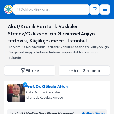
Doktor, klinik ara...
Akut/Kronik Periferik Vasküler
Stenoz/Oklüzyon için Girişimsel Anjiyo
tedavisi, Küçükçekmece - İstanbul
Toplam
10
Akut/Kronik Periferik Vasküler Stenoz/Oklüzyon için
Girişimsel Anjiyo tedavisi
tedavisi yapan doktor - uzman
bulundu
Filtrele
Akıllı Sıralama
Prof. Dr. Gökalp Altun
Kalp Damar Cerrahisi
İstanbul
, Küçükçekmece
İ.A.Ü. VM Medical Park Florya Hastanesi
Haritada Göster