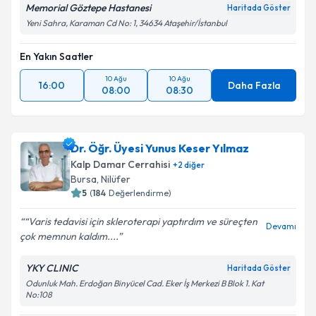
Memorial Göztepe Hastanesi
Haritada Göster
Yeni Sahra, Karaman Cd No: 1, 34634 Ataşehir/İstanbul
En Yakın Saatler
10 Ağu
10 Ağu
16:00
Daha Fazla
08:00
08:30
Dr. Öğr. Üyesi Yunus Keser Yılmaz
Kalp Damar Cerrahisi
+
2
diğer
Bursa
, Nilüfer
5
(
184
Değerlendirme)
“Varis tedavisi için skleroterapi yaptırdım ve süreçten
Devamı
çok memnun kaldım....
YKY CLINIC
Haritada Göster
Odunluk Mah. Erdoğan Binyücel Cad. Eker İş Merkezi B Blok 1. Kat
No:108