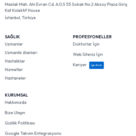
Maslak Mah. Ahi Evran Cd. A.O.S 55 Sokak No:2 Aksoy Plaza Giriş
Kat Kolektif House
İstanbul, Türkiye
SAĞLIK
PROFESYONELLER
Uzmanlar
Doktorlar İçin
Uzmanlık Alanları
Web Siteniz İçin
Hastalıklar
Kariyer
İşe Alım
Hizmetler
Hastaneler
KURUMSAL
Hakkımızda
Bize Ulaşın
Gizlilik Politikası
Google Takvim Entegrasyonu