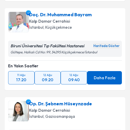
Prof. Dr. Denyan Mansuroğlu
için randevu takvimi
talebi oluşturun. Size bu uzmandan randevu almanız
Doç. Dr. Muhammed Bayram
için bir takvim hazırlandığında e-posta ile
bilgilendireceğiz.
Kalp Damar Cerrahisi
İstanbul
, Küçükçekmece
E-posta Adresiniz
Biruni Üniversitesi Tıp Fakültesi Hastanesi
Haritada Göster
Gültepe, Halkalı Cd No: 99, 34295 Küçükçekmece/İstanbul
Kişisel verilerimin işlenmesine ilişkin
Aydınlatma
En Yakın Saatler
Metni
'ni okudum ve kişisel verilerimin belirtilen
kapsamda işlenmesini kabul ediyorum.
11 Ağu
12 Ağu
12 Ağu
Daha Fazla
17:20
09:20
09:40
Takvim Talebini Gönder
Op. Dr. Şebnem Hüseynzade
Kalp Damar Cerrahisi
İstanbul
, Gaziosmanpaşa