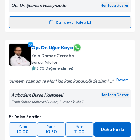
Op. Dr. Şebnem Hüseynzade
Haritada Göster
Randevu Talep Et
Randevu Takvimi Talebi
Op. Dr. Şebnem Hüseynzade
için randevu takvimi
Op. Dr. Uğur Kaya
talebi oluşturun. Size bu uzmandan randevu almanız
Kalp Damar Cerrahisi
için bir takvim hazırlandığında e-posta ile
Bursa
, Nilüfer
bilgilendireceğiz.
5
(
15
Değerlendirme)
E-posta Adresiniz
Devamı
Annem yaşında ve Mart ’da kalp kapakçığı değişimi...
Acıbadem Bursa Hastanesi
Haritada Göster
Fatih Sultan Mehmet Bulvarı, Sümer Sk. No:1
Kişisel verilerimin işlenmesine ilişkin
Aydınlatma
Metni
'ni okudum ve kişisel verilerimin belirtilen
En Yakın Saatler
kapsamda işlenmesini kabul ediyorum.
Yarın
Yarın
Yarın
Daha Fazla
10:00
10:30
11:00