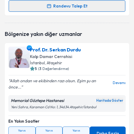
Randevu Talep Et
Randevu Takvimi Talebi
Op. Dr. Faruk Gençoğlu
için randevu takvimi talebi
Bölgenize yakın diğer uzmanlar
oluşturun. Size bu uzmandan randevu almanız için bir
takvim hazırlandığında e-posta ile bilgilendireceğiz.
Prof. Dr. Serkan Durdu
E-posta Adresiniz
Kalp Damar Cerrahisi
İstanbul
, Ataşehir
5
(
3
Değerlendirme)
Allah ondan ve ekibinden razı olsun. Eşim şu an
Kişisel verilerimin işlenmesine ilişkin
Aydınlatma
Devamı
önce...
Metni
'ni okudum ve kişisel verilerimin belirtilen
kapsamda işlenmesini kabul ediyorum.
Memorial Göztepe Hastanesi
Haritada Göster
Yeni Sahra, Karaman Cd No: 1, 34634 Ataşehir/İstanbul
Takvim Talebini Gönder
En Yakın Saatler
Yarın
Yarın
Yarın
Daha Fazla