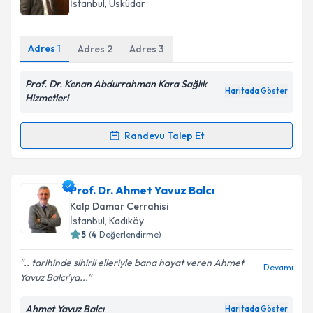
İstanbul
, Üsküdar
Adres
1
Adres
2
Adres
3
Prof. Dr. Kenan Abdurrahman Kara Sağlık
Haritada Göster
Hizmetleri
Randevu Talep Et
Randevu Takvimi Talebi
Prof. Dr. Kenan Abdurrahman Kara
için randevu
Prof. Dr. Ahmet Yavuz Balcı
takvimi talebi oluşturun. Size bu uzmandan randevu
Kalp Damar Cerrahisi
almanız için bir takvim hazırlandığında e-posta ile
İstanbul
, Kadıköy
bilgilendireceğiz.
5
(
4
Değerlendirme)
E-posta Adresiniz
.. tarihinde sihirli elleriyle bana hayat veren Ahmet
Devamı
Yavuz Balcı’ya...
Ahmet Yavuz Balcı
Haritada Göster