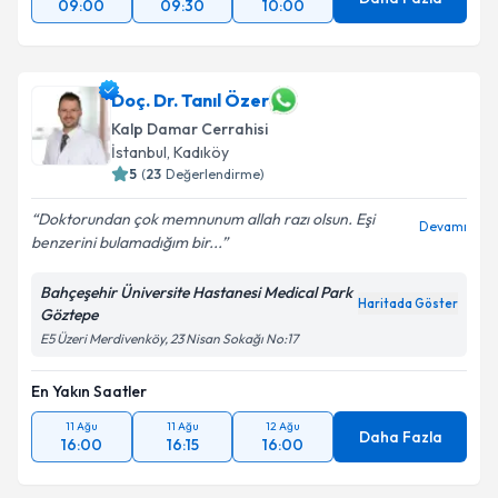
09:00
09:30
10:00
Doç. Dr. Tanıl Özer
Kalp Damar Cerrahisi
İstanbul
, Kadıköy
5
(
23
Değerlendirme)
Doktorundan çok memnunum allah razı olsun. Eşi
Devamı
benzerini bulamadığım bir...
Bahçeşehir Üniversite Hastanesi Medical Park
Haritada Göster
Göztepe
E5 Üzeri Merdivenköy, 23 Nisan Sokağı No:17
En Yakın Saatler
11 Ağu
11 Ağu
12 Ağu
Daha Fazla
16:00
16:15
16:00