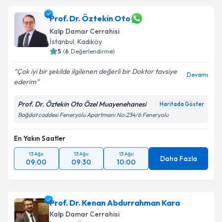
Prof. Dr. Öztekin Oto
Kalp Damar Cerrahisi
İstanbul
, Kadıköy
5
(
6
Değerlendirme)
Çok iyi bir şekilde ilgilenen değerli bir Doktor tavsiye
Devamı
ederim
Prof. Dr. Öztekin Oto Özel Muayenehanesi
Haritada Göster
Bağdat caddesi Feneryolu Apartmanı No:234/6 Feneryolu
En Yakın Saatler
13 Ağu
13 Ağu
13 Ağu
Daha Fazla
09:00
09:30
10:00
Prof. Dr. Kenan Abdurrahman Kara
Kalp Damar Cerrahisi