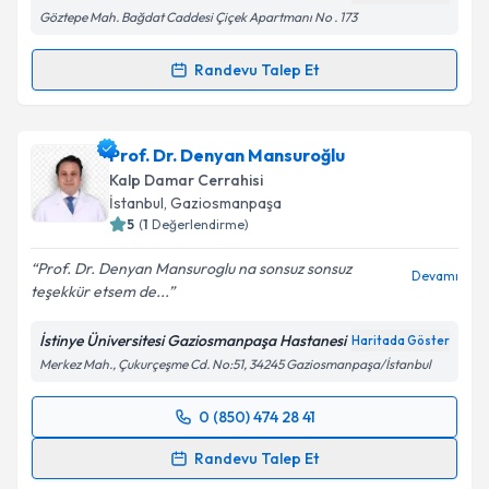
Göztepe Mah. Bağdat Caddesi Çiçek Apartmanı No . 173
Kişisel verilerimin işlenmesine ilişkin
Aydınlatma
Metni
'ni okudum ve kişisel verilerimin belirtilen
kapsamda işlenmesini kabul ediyorum.
Randevu Talep Et
Randevu Takvimi Talebi
Takvim Talebini Gönder
Prof. Dr. Ahmet Yavuz Balcı
için randevu takvimi
Prof. Dr. Denyan Mansuroğlu
talebi oluşturun. Size bu uzmandan randevu almanız
Kalp Damar Cerrahisi
için bir takvim hazırlandığında e-posta ile
İstanbul
, Gaziosmanpaşa
bilgilendireceğiz.
5
(
1
Değerlendirme)
E-posta Adresiniz
Prof. Dr. Denyan Mansuroglu na sonsuz sonsuz
Devamı
teşekkür etsem de...
İstinye Üniversitesi Gaziosmanpaşa Hastanesi
Haritada Göster
Merkez Mah., Çukurçeşme Cd. No:51, 34245 Gaziosmanpaşa/İstanbul
Kişisel verilerimin işlenmesine ilişkin
Aydınlatma
Metni
'ni okudum ve kişisel verilerimin belirtilen
kapsamda işlenmesini kabul ediyorum.
0 (850) 474 28 41
Randevu Takvimi Talebi
Randevu Talep Et
Takvim Talebini Gönder