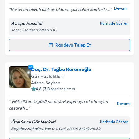
E-posta Adresiniz
Devamı
Burun ameliyatı olalı ay oldu ve çok rahat konforlu...
Avrupa Hospital
Haritada Göster
Toros, Şehitler Blv No No:43
Kişisel verilerimin işlenmesine ilişkin
Aydınlatma
Metni
'ni okudum ve kişisel verilerimin belirtilen
Randevu Talep Et
Randevu Takvimi Talebi
kapsamda işlenmesini kabul ediyorum.
Op. Dr. Meysem Yorgun
için randevu takvimi talebi
Doç. Dr. Tuğba Kurumoğlu
Takvim Talebini Gönder
oluşturun. Size bu uzmandan randevu almanız için bir
Göz Hastalıkları
takvim hazırlandığında e-posta ile bilgilendireceğiz.
Adana
, Seyhan
4.8
(
3
Değerlendirme)
E-posta Adresiniz
yıllık silikon lu gözüme tedavi yapmayı ret etmeyen
Devamı
cesareti...
Özel Sevgi Göz Merkezi
Haritada Göster
Kişisel verilerimin işlenmesine ilişkin
Aydınlatma
Reşatbey Mahallesi, Vali Yolu Cad. 62028. Sokak No:2/A
Metni
'ni okudum ve kişisel verilerimin belirtilen
kapsamda işlenmesini kabul ediyorum.