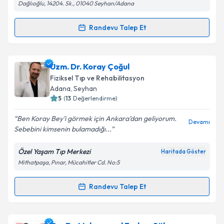
Dağlıoğlu, 14204. Sk., 01040 Seyhan/Adana
Randevu Talep Et
Randevu Takvimi Talebi
Kişisel verilerimin işlenmesine ilişkin
Aydınlatma
Metni
'ni okudum ve kişisel verilerimin belirtilen
kapsamda işlenmesini kabul ediyorum.
Uzm. Dr. Bülent Yalaki
için randevu takvimi talebi
Uzm. Dr. Koray Çoğul
oluşturun. Size bu uzmandan randevu almanız için bir
Fiziksel Tıp ve Rehabilitasyon
takvim hazırlandığında e-posta ile bilgilendireceğiz.
Takvim Talebini Gönder
Adana
, Seyhan
5
(
13
Değerlendirme)
E-posta Adresiniz
Ben Koray Bey’i görmek için Ankara’dan geliyorum.
Devamı
Sebebini kimsenin bulamadığı...
Özel Yaşam Tıp Merkezi
Haritada Göster
Kişisel verilerimin işlenmesine ilişkin
Aydınlatma
Mithatpaşa, Pınar, Mücahitler Cd. No:5
Metni
'ni okudum ve kişisel verilerimin belirtilen
kapsamda işlenmesini kabul ediyorum.
Randevu Talep Et
Randevu Takvimi Talebi
Takvim Talebini Gönder