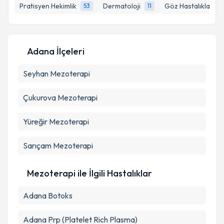
Pratisyen Hekimlik
Dermatoloji
Göz Hastalıkları
53
11
Kişisel verilerimin işlenmesine ilişkin
Aydınlatma
Adana İlçeleri
Metni
'ni okudum ve kişisel verilerimin belirtilen
kapsamda işlenmesini kabul ediyorum.
Seyhan
Mezoterapi
Çukurova
Mezoterapi
Takvim Talebini Gönder
Yüreğir
Mezoterapi
Sarıçam
Mezoterapi
Mezoterapi ile İlgili Hastalıklar
Adana Botoks
Adana Prp (Platelet Rich Plasma)