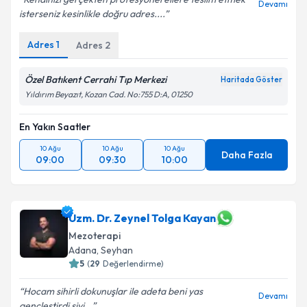
Devamı
isterseniz kesinlikle doğru adres....
Adres
1
Adres
2
Özel Batıkent Cerrahi Tıp Merkezi
Haritada Göster
Yıldırım Beyazıt, Kozan Cad. No:755 D:A, 01250
En Yakın Saatler
10 Ağu
10 Ağu
10 Ağu
Daha Fazla
09:00
09:30
10:00
Uzm. Dr. Zeynel Tolga Kayan
Mezoterapi
Adana
, Seyhan
5
(
29
Değerlendirme)
Hocam sihirli dokunuşlar ile adeta beni yas
Devamı
gençleştirdi sivi...