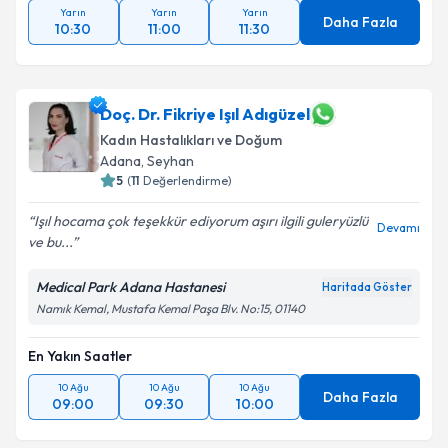
Yarın
Yarın
Yarın
Daha Fazla
10:30
11:00
11:30
Doç. Dr. Fikriye Işıl Adıgüzel
Kadın Hastalıkları ve Doğum
Adana
, Seyhan
5
(
11
Değerlendirme)
Işıl hocama çok teşekkür ediyorum aşırı ilgili guleryüzlü
Devamı
ve bu...
Medical Park Adana Hastanesi
Haritada Göster
Namık Kemal, Mustafa Kemal Paşa Blv. No:15, 01140
En Yakın Saatler
10 Ağu
10 Ağu
10 Ağu
Daha Fazla
09:00
09:30
10:00