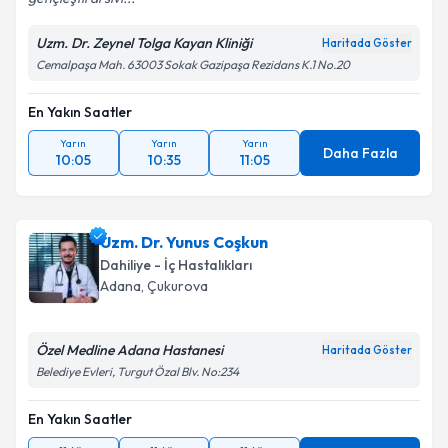
Uzm. Dr. Zeynel Tolga Kayan Kliniği
Haritada Göster
Cemalpaşa Mah. 63003 Sokak Gazipaşa Rezidans K.1 No.20
En Yakın Saatler
Yarın
Yarın
Yarın
Daha Fazla
10:05
10:35
11:05
Uzm. Dr. Yunus Coşkun
Dahiliye - İç Hastalıkları
Adana
, Çukurova
Özel Medline Adana Hastanesi
Haritada Göster
Belediye Evleri, Turgut Özal Blv. No:234
En Yakın Saatler