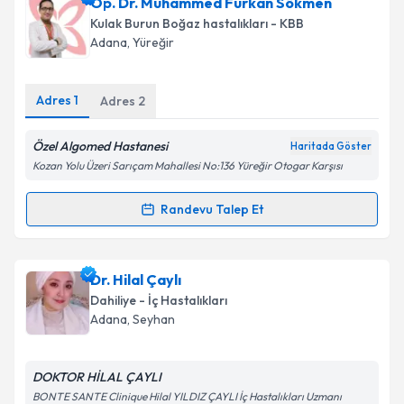
Uzm. Dr. Koray Çoğul
için randevu takvimi talebi
Op. Dr. Muhammed Furkan Sökmen
oluşturun. Size bu uzmandan randevu almanız için bir
Kulak Burun Boğaz hastalıkları - KBB
takvim hazırlandığında e-posta ile bilgilendireceğiz.
Adana
, Yüreğir
E-posta Adresiniz
Adres
1
Adres
2
Özel Algomed Hastanesi
Haritada Göster
Kişisel verilerimin işlenmesine ilişkin
Aydınlatma
Kozan Yolu Üzeri Sarıçam Mahallesi No:136 Yüreğir Otogar Karşısı
Metni
'ni okudum ve kişisel verilerimin belirtilen
kapsamda işlenmesini kabul ediyorum.
Randevu Talep Et
Randevu Takvimi Talebi
Takvim Talebini Gönder
Op. Dr. Muhammed Furkan Sökmen
için randevu
Dr. Hilal Çaylı
takvimi talebi oluşturun. Size bu uzmandan randevu
Dahiliye - İç Hastalıkları
almanız için bir takvim hazırlandığında e-posta ile
Adana
, Seyhan
bilgilendireceğiz.
E-posta Adresiniz
DOKTOR HİLAL ÇAYLI
BONTE SANTE Clinique Hilal YILDIZ ÇAYLI İç Hastalıkları Uzmanı