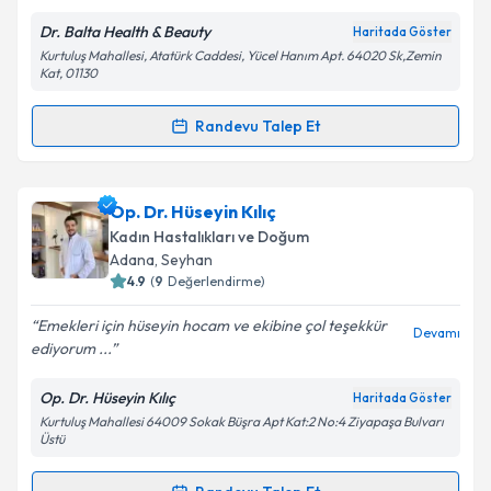
Dr. Balta Health & Beauty
Haritada Göster
Kişisel verilerimin işlenmesine ilişkin
Aydınlatma
Kurtuluş Mahallesi, Atatürk Caddesi, Yücel Hanım Apt. 64020 Sk,Zemin
Metni
'ni okudum ve kişisel verilerimin belirtilen
Kat, 01130
kapsamda işlenmesini kabul ediyorum.
Randevu Talep Et
Randevu Takvimi Talebi
Takvim Talebini Gönder
Dr. Asena Balta
için randevu takvimi talebi oluşturun.
Op. Dr. Hüseyin Kılıç
Size bu uzmandan randevu almanız için bir takvim
Kadın Hastalıkları ve Doğum
hazırlandığında e-posta ile bilgilendireceğiz.
Adana
, Seyhan
4.9
(
9
Değerlendirme)
E-posta Adresiniz
Emekleri için hüseyin hocam ve ekibine çol teşekkür
Devamı
ediyorum ...
Op. Dr. Hüseyin Kılıç
Haritada Göster
Kişisel verilerimin işlenmesine ilişkin
Aydınlatma
Kurtuluş Mahallesi 64009 Sokak Büşra Apt Kat:2 No:4 Ziyapaşa Bulvarı
Metni
'ni okudum ve kişisel verilerimin belirtilen
Üstü
kapsamda işlenmesini kabul ediyorum.