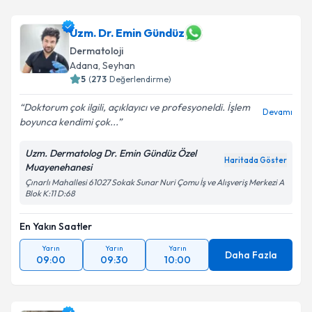
Uzm. Dr. Emin Gündüz
Dermatoloji
Adana
, Seyhan
5
(
273
Değerlendirme)
Doktorum çok ilgili, açıklayıcı ve profesyoneldi. İşlem
Devamı
boyunca kendimi çok...
Uzm. Dermatolog Dr. Emin Gündüz Özel
Haritada Göster
Muayenehanesi
Çınarlı Mahallesi 61027 Sokak Sunar Nuri Çomu İş ve Alışveriş Merkezi A
Blok K:11 D:68
En Yakın Saatler
Yarın
Yarın
Yarın
Daha Fazla
09:00
09:30
10:00