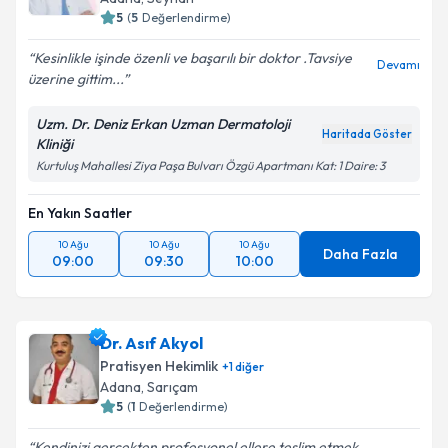
5
(
5
Değerlendirme)
Kesinlikle işinde özenli ve başarılı bir doktor .Tavsiye
Devamı
üzerine gittim...
Uzm. Dr. Deniz Erkan Uzman Dermatoloji
Haritada Göster
Kliniği
Kurtuluş Mahallesi Ziya Paşa Bulvarı Özgü Apartmanı Kat: 1 Daire: 3
En Yakın Saatler
10 Ağu
10 Ağu
10 Ağu
Daha Fazla
09:00
09:30
10:00
Dr. Asıf Akyol
Pratisyen Hekimlik
+
1
diğer
Adana
, Sarıçam
5
(
1
Değerlendirme)
Kendinizi gerçekten profesyonel ellere teslim etmek