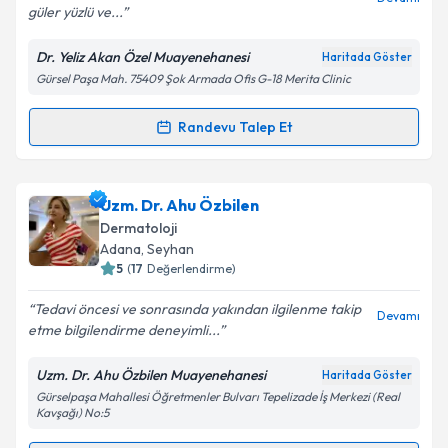
güler yüzlü ve...
Dr. Yeliz Akan Özel Muayenehanesi
Haritada Göster
Kişisel verilerimin işlenmesine ilişkin
Aydınlatma
Gürsel Paşa Mah. 75409 Şok Armada Ofis G-18 Merita Clinic
Metni
'ni okudum ve kişisel verilerimin belirtilen
kapsamda işlenmesini kabul ediyorum.
Randevu Talep Et
Randevu Takvimi Talebi
Takvim Talebini Gönder
Dr. Yeliz Akan
için randevu takvimi talebi oluşturun.
Uzm. Dr. Ahu Özbilen
Size bu uzmandan randevu almanız için bir takvim
Dermatoloji
hazırlandığında e-posta ile bilgilendireceğiz.
Adana
, Seyhan
5
(
17
Değerlendirme)
E-posta Adresiniz
Tedavi öncesi ve sonrasında yakından ilgilenme takip
Devamı
etme bilgilendirme deneyimli...
Uzm. Dr. Ahu Özbilen Muayenehanesi
Haritada Göster
Kişisel verilerimin işlenmesine ilişkin
Aydınlatma
Gürselpaşa Mahallesi Öğretmenler Bulvarı Tepelizade İş Merkezi (Real
Metni
'ni okudum ve kişisel verilerimin belirtilen
Kavşağı) No:5
kapsamda işlenmesini kabul ediyorum.