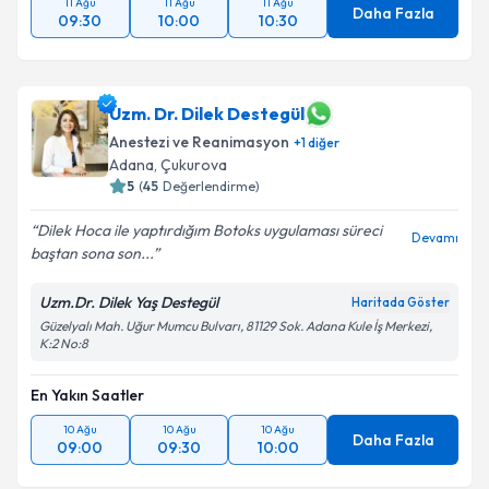
11 Ağu
11 Ağu
11 Ağu
Daha Fazla
09:30
10:00
10:30
Uzm. Dr. Dilek Destegül
Anestezi ve Reanimasyon
+
1
diğer
Adana
, Çukurova
5
(
45
Değerlendirme)
Dilek Hoca ile yaptırdığım Botoks uygulaması süreci
Devamı
baştan sona son...
Uzm.Dr. Dilek Yaş Destegül
Haritada Göster
Güzelyalı Mah. Uğur Mumcu Bulvarı, 81129 Sok. Adana Kule İş Merkezi,
K:2 No:8
En Yakın Saatler
10 Ağu
10 Ağu
10 Ağu
Daha Fazla
09:00
09:30
10:00