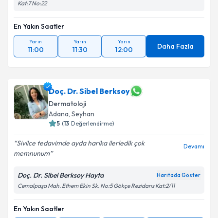
Kat:7 No:22
En Yakın Saatler
Yarın
Yarın
Yarın
Daha Fazla
11:00
11:30
12:00
Doç. Dr. Sibel Berksoy
Dermatoloji
Adana
, Seyhan
5
(
13
Değerlendirme)
Sivilce tedavimde ayda harika ilerledik çok
Devamı
memnunum
Doç. Dr. Sibel Berksoy Hayta
Haritada Göster
Cemalpaşa Mah. Ethem Ekin Sk. No:5 Gökçe Rezidans Kat:2/11
En Yakın Saatler