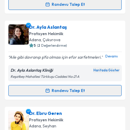
Randevu Talep Et
Randevu Takvimi Talebi
Takvim Talebini Gönder
Doç. Dr. Tuğba Kurumoğlu
için randevu takvimi
Dr. Ayla Aslantaş
talebi oluşturun. Size bu uzmandan randevu almanız
Pratisyen Hekimlik
için bir takvim hazırlandığında e-posta ile
Adana
, Çukurova
bilgilendireceğiz.
5
(
2
Değerlendirme)
E-posta Adresiniz
Devamı
Aile gibi davranıp şifa olması için efor sarfetmeleri.
Dr. Ayla Aslantaş Kliniği
Haritada Göster
Reşatbey Mahallesi Türkkuşu Caddesi No:21 A
Kişisel verilerimin işlenmesine ilişkin
Aydınlatma
Metni
'ni okudum ve kişisel verilerimin belirtilen
Randevu Talep Et
Randevu Takvimi Talebi
kapsamda işlenmesini kabul ediyorum.
Dr. Ayla Aslantaş
için randevu takvimi talebi
Dr. Ebru Geren
Takvim Talebini Gönder
oluşturun. Size bu uzmandan randevu almanız için bir
Pratisyen Hekimlik
takvim hazırlandığında e-posta ile bilgilendireceğiz.
Adana
, Seyhan