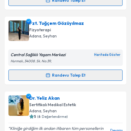
Randevu Talep Et
Randevu Takvimi Talebi
Takvim Talebini Gönder
Op. Dr. Hüseyin Kılıç
için randevu takvimi talebi
Fzt. Tuğçem Gözüyılmaz
oluşturun. Size bu uzmandan randevu almanız için bir
Fizyoterapi
takvim hazırlandığında e-posta ile bilgilendireceğiz.
Adana
, Seyhan
E-posta Adresiniz
Central Sağlıklı Yaşam Merkezi
Haritada Göster
Hurmalı, 34008. Sk. No:39,
Kişisel verilerimin işlenmesine ilişkin
Aydınlatma
Randevu Talep Et
Randevu Takvimi Talebi
Metni
'ni okudum ve kişisel verilerimin belirtilen
kapsamda işlenmesini kabul ediyorum.
Fzt. Tuğçem Gözüyılmaz
için randevu takvimi talebi
Dr. Yeliz Akan
oluşturun. Size bu uzmandan randevu almanız için bir
Takvim Talebini Gönder
Sertifikalı Medikal Estetik
takvim hazırlandığında e-posta ile bilgilendireceğiz.
Adana
, Seyhan
5
(
6
Değerlendirme)
E-posta Adresiniz
Kliniğe girdiğim ilk andan itibaren tüm personellerin
Devamı