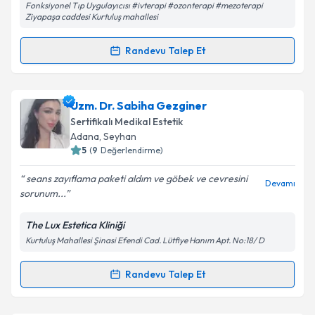
Fonksiyonel Tıp Uygulayıcısı #ivterapi #ozonterapi #mezoterapi
Ziyapaşa caddesi Kurtuluş mahallesi
Kişisel verilerimin işlenmesine ilişkin
Aydınlatma
Randevu Talep Et
Metni
'ni okudum ve kişisel verilerimin belirtilen
Randevu Takvimi Talebi
kapsamda işlenmesini kabul ediyorum.
Dr. Hilal Çaylı
için randevu takvimi talebi oluşturun.
Uzm. Dr. Sabiha Gezginer
Takvim Talebini Gönder
Size bu uzmandan randevu almanız için bir takvim
Sertifikalı Medikal Estetik
hazırlandığında e-posta ile bilgilendireceğiz.
Adana
, Seyhan
5
(
9
Değerlendirme)
E-posta Adresiniz
seans zayıflama paketi aldım ve göbek ve cevresini
Devamı
sorunum...
The Lux Estetica Kliniği
Kişisel verilerimin işlenmesine ilişkin
Aydınlatma
Kurtuluş Mahallesi Şinasi Efendi Cad. Lütfiye Hanım Apt. No:18/ D
Metni
'ni okudum ve kişisel verilerimin belirtilen
kapsamda işlenmesini kabul ediyorum.
Randevu Talep Et
Randevu Takvimi Talebi
Takvim Talebini Gönder