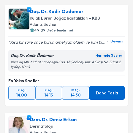
Doç. Dr. Kadir Özdamar
Kulak Burun Boğaz hastalıkları - KBB
Adana
, Seyhan
4.9
(
19
Değerlendirme)
Devamı
Kısa bir süre önce burun ameliyatı oldum ve tüm bu...
Doç.Dr. Kadir Özdamar
Haritada Göster
Kurtuluş Mh. Mithat Saraçoğlu Cad. Ali Şadibey Apt. A Girişi No:12 Kat:2
İç Kapı No: 4
En Yakın Saatler
10 Ağu
10 Ağu
10 Ağu
Daha Fazla
14:00
14:15
14:30
Uzm. Dr. Deniz Erkan
Dermatoloji
Adana
, Seyhan