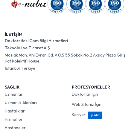
İLETİŞİM
Doktorsitesi Com Bilgi Hizmetleri
Teknoloji ve Ticaret A.Ş.
Maslak Mah. Ahi Evran Cd. A.O.S 55 Sokak No:2 Aksoy Plaza Giriş
Kat Kolektif House
İstanbul, Türkiye
SAĞLIK
PROFESYONELLER
Uzmanlar
Doktorlar İçin
Uzmanlık Alanları
Web Siteniz İçin
Hastalıklar
Kariyer
İşe Alım
Hizmetler
Hastaneler