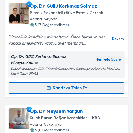
Uzm. Dr. Sabiha Gezginer
için randevu takvimi
Op. Dr. Güllü Korkmaz Solmaz
talebi oluşturun. Size bu uzmandan randevu almanız
Plastik Rekonstrüktif ve Estetik Cerrahi
için bir takvim hazırlandığında e-posta ile
Adana
, Seyhan
bilgilendireceğiz.
5
(
7
Değerlendirme)
E-posta Adresiniz
Öncelikle kendisine minnettarım.Önce burun ve göz
Devamı
kapağı ameliyatımı yaptı.Gayet memnun...
Op. Dr. Güllü Korkmaz Solmaz
Haritada Göster
Muayenehanesi
Kişisel verilerimin işlenmesine ilişkin
Aydınlatma
Çınarlı mahallesi 61027 Sokak Sunar Nuri Comu İş Merkezi No 18 A Blok
Metni
'ni okudum ve kişisel verilerimin belirtilen
Kat 4 Daire 23/45
kapsamda işlenmesini kabul ediyorum.
Randevu Talep Et
Randevu Takvimi Talebi
Takvim Talebini Gönder
Op. Dr. Güllü Korkmaz Solmaz
için randevu takvimi
Op. Dr. Meysem Yorgun
talebi oluşturun. Size bu uzmandan randevu almanız
Kulak Burun Boğaz hastalıkları - KBB
için bir takvim hazırlandığında e-posta ile
Adana
, Çukurova
bilgilendireceğiz.
5
(
11
Değerlendirme)