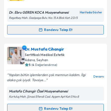
E-posta Adresiniz
Dr. Ebru GEREN KOCA Muayenehanesi
Haritada Göster
Reşatbey Mah. Gazipaşa Bulv. No: 15 A Blok Kat: 2 D/5
Kişisel verilerimin işlenmesine ilişkin
Aydınlatma
Randevu Talep Et
Randevu Takvimi Talebi
Metni
'ni okudum ve kişisel verilerimin belirtilen
kapsamda işlenmesini kabul ediyorum.
Dr. Ebru Geren
için randevu takvimi talebi oluşturun.
Dr. Mustafa Cihangir
Size bu uzmandan randevu almanız için bir takvim
Takvim Talebini Gönder
Sertifikalı Medikal Estetik
hazırlandığında e-posta ile bilgilendireceğiz.
Adana
, Seyhan
5
(
4
Değerlendirme)
E-posta Adresiniz
Yapılan bütün işlemlerden çok memnun kaldım. İlgi
Devamı
alaka çok iyiydi. Tavsiye...
Mustafa Cihangir Özel Muayenehanesi
Kişisel verilerimin işlenmesine ilişkin
Aydınlatma
Kurtuluş Mah. Şinasi Efendi Cad. Ayşem Apt Kat:3 No:8
Metni
'ni okudum ve kişisel verilerimin belirtilen
kapsamda işlenmesini kabul ediyorum.
Randevu Talep Et