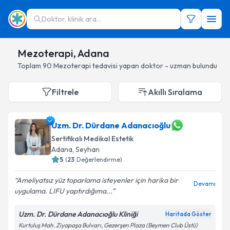
Doktor, klinik ara...
Mezoterapi, Adana
Toplam
90
Mezoterapi
tedavisi yapan doktor - uzman bulundu
Filtrele
Akıllı Sıralama
Uzm. Dr. Dürdane Adanacıoğlu
Sertifikalı Medikal Estetik
Adana
, Seyhan
5
(
23
Değerlendirme)
Ameliyatsız yüz toparlama isteyenler için harika bir
Devamı
uygulama. LIFU yaptırdığıma...
Uzm. Dr. Dürdane Adanacıoğlu Kliniği
Haritada Göster
Kurtuluş Mah. Ziyapaşa Bulvarı, Gezerşen Plaza (Beymen Club Üstü)