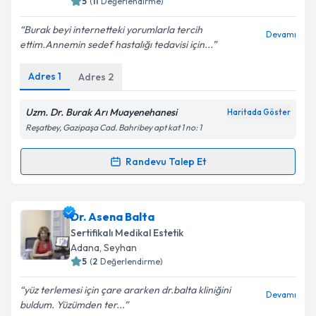
5
(
11
Değerlendirme)
E-posta Adresiniz
Burak beyi internetteki yorumlarla tercih
Devamı
ettim.Annemin sedef hastalığı tedavisi için...
Adres
1
Adres
2
Kişisel verilerimin işlenmesine ilişkin
Aydınlatma
Metni
'ni okudum ve kişisel verilerimin belirtilen
kapsamda işlenmesini kabul ediyorum.
Uzm. Dr. Burak Arı Muayenehanesi
Haritada Göster
Reşatbey, Gazipaşa Cad. Bahribey apt kat 1 no: 1
Takvim Talebini Gönder
Randevu Talep Et
Randevu Takvimi Talebi
Uzm. Dr. Burak Arı
için randevu takvimi talebi
Dr. Asena Balta
oluşturun. Size bu uzmandan randevu almanız için bir
Sertifikalı Medikal Estetik
takvim hazırlandığında e-posta ile bilgilendireceğiz.
Adana
, Seyhan
5
(
2
Değerlendirme)
E-posta Adresiniz
yüz terlemesi için çare ararken dr.balta kliniğini
Devamı
buldum. Yüzümden ter...