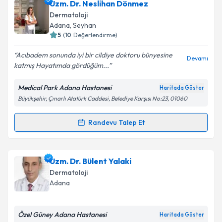
Uzm. Dr. Neslihan Dönmez
Dermatoloji
Adana
, Seyhan
5
(
10
Değerlendirme)
Acıbadem sonunda iyi bir cildiye doktoru bünyesine
Devamı
katmış Hayatımda gördüğüm...
Medical Park Adana Hastanesi
Haritada Göster
Büyükşehir, Çınarlı Atatürk Caddesi, Belediye Karşısı No:23, 01060
Randevu Talep Et
Randevu Takvimi Talebi
Uzm. Dr. Neslihan Dönmez
için randevu takvimi
Uzm. Dr. Bülent Yalaki
talebi oluşturun. Size bu uzmandan randevu almanız
Dermatoloji
için bir takvim hazırlandığında e-posta ile
Adana
bilgilendireceğiz.
E-posta Adresiniz
Özel Güney Adana Hastanesi
Haritada Göster