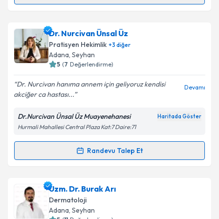
Randevu Takvimi Talebi
Takvim Talebini Gönder
Dr. Mustafa Cihangir
için randevu takvimi talebi
Dr. Nurcivan Ünsal Üz
oluşturun. Size bu uzmandan randevu almanız için bir
Pratisyen Hekimlik
+
3
diğer
takvim hazırlandığında e-posta ile bilgilendireceğiz.
Adana
, Seyhan
5
(
7
Değerlendirme)
E-posta Adresiniz
Dr. Nurcivan hanıma annem için geliyoruz kendisi
Devamı
akciğer ca hastası...
Dr.Nurcivan Ünsal Üz Muayenehanesi
Haritada Göster
Kişisel verilerimin işlenmesine ilişkin
Aydınlatma
Hurmali Mahallesi Central Plaza Kat:7 Daire:71
Metni
'ni okudum ve kişisel verilerimin belirtilen
kapsamda işlenmesini kabul ediyorum.
Randevu Talep Et
Randevu Takvimi Talebi
Takvim Talebini Gönder
Dr. Nurcivan Ünsal Üz
için randevu takvimi talebi
Uzm. Dr. Burak Arı
oluşturun. Size bu uzmandan randevu almanız için bir
Dermatoloji
takvim hazırlandığında e-posta ile bilgilendireceğiz.
Adana
, Seyhan