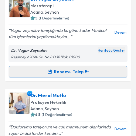
oluşturun. Size bu uzmandan randevu almanız için bir
Mezoterapi
takvim hazırlandığında e-posta ile bilgilendireceğiz.
Adana
, Seyhan
5
(
1
Değerlendirme)
E-posta Adresiniz
Vugar zeynalov tanıştığında bu güne kadar Medical
Devamı
tüm işlemlerini yaptirmaktayim...
Dr. Vugar Zeynalov
Haritada Göster
Kişisel verilerimin işlenmesine ilişkin
Aydınlatma
Reşatbey, 62024. Sk. No:8 D:1B Blok, 01000
Metni
'ni okudum ve kişisel verilerimin belirtilen
kapsamda işlenmesini kabul ediyorum.
Randevu Talep Et
Randevu Takvimi Talebi
Takvim Talebini Gönder
Dr. Vugar Zeynalov
için randevu takvimi talebi
Dr. Meral Mutlu
oluşturun. Size bu uzmandan randevu almanız için bir
Pratisyen Hekimlik
takvim hazırlandığında e-posta ile bilgilendireceğiz.
Adana
, Seyhan
4.5
(
1
Değerlendirme)
E-posta Adresiniz
Doktorumu taniyorum ve cok memnunum alanlarinda
Devamı
super bi doktordur kendisi...