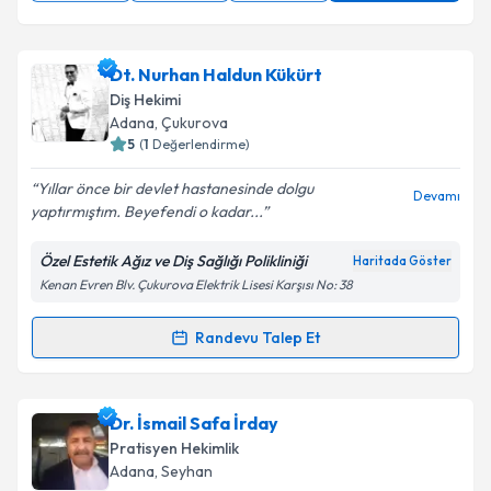
Dt. Nurhan Haldun Kükürt
Diş Hekimi
Adana
, Çukurova
5
(
1
Değerlendirme)
Yıllar önce bir devlet hastanesinde dolgu
Devamı
yaptırmıştım. Beyefendi o kadar...
Özel Estetik Ağız ve Diş Sağlığı Polikliniği
Haritada Göster
Kenan Evren Blv. Çukurova Elektrik Lisesi Karşısı No: 38
Randevu Talep Et
Randevu Takvimi Talebi
Dt. Nurhan Haldun Kükürt
için randevu takvimi
Dr. İsmail Safa İrday
talebi oluşturun. Size bu uzmandan randevu almanız
Pratisyen Hekimlik
için bir takvim hazırlandığında e-posta ile
Adana
, Seyhan
bilgilendireceğiz.