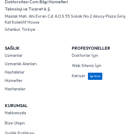
Doktorsitesi Com Bilgi Hizmetleri
Teknoloji ve Ticaret A.Ş.
Maslak Mah. Ahi Evran Cd. A.O.S 55 Sokak No:2 Aksoy Plaza Giriş
Kat Kolektif House
İstanbul, Türkiye
SAĞLIK
PROFESYONELLER
Uzmanlar
Doktorlar İçin
Uzmanlık Alanları
Web Siteniz İçin
Hastalıklar
Kariyer
İşe Alım
Hizmetler
Hastaneler
KURUMSAL
Hakkımızda
Bize Ulaşın
Gizlilik Politikası