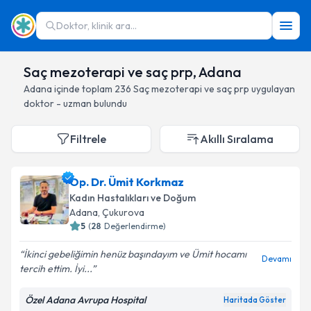
Doktor, klinik ara...
Saç mezoterapi ve saç prp, Adana
Adana
içinde toplam
236
Saç mezoterapi ve saç prp
uygulayan
doktor - uzman bulundu
Filtrele
Akıllı Sıralama
Op. Dr. Ümit Korkmaz
Kadın Hastalıkları ve Doğum
Adana
, Çukurova
5
(
28
Değerlendirme)
İkinci gebeliğimin henüz başındayım ve Ümit hocamı
Devamı
tercih ettim. İyi...
Özel Adana Avrupa Hospital
Haritada Göster