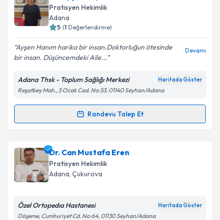
oluşturun. Size bu uzmandan randevu almanız için bir
Takvim Talebini Gönder
Pratisyen Hekimlik
takvim hazırlandığında e-posta ile bilgilendireceğiz.
Adana
5
(
1
Değerlendirme)
E-posta Adresiniz
Ayşen Hanım harika bir insan.Doktorluğun ötesinde
Devamı
bir insan. Düşüncemdeki Aile...
Adana Thsk - Toplum Sağlığı Merkezi
Haritada Göster
Kişisel verilerimin işlenmesine ilişkin
Aydınlatma
Reşatbey Mah., 5 Ocak Cad. No:53, 01140 Seyhan/Adana
Metni
'ni okudum ve kişisel verilerimin belirtilen
kapsamda işlenmesini kabul ediyorum.
Randevu Talep Et
Randevu Takvimi Talebi
Takvim Talebini Gönder
Dr. Ayşen Kaya Hilal
için randevu takvimi talebi
Dr. Can Mustafa Eren
oluşturun. Size bu uzmandan randevu almanız için bir
Pratisyen Hekimlik
takvim hazırlandığında e-posta ile bilgilendireceğiz.
Adana
, Çukurova
E-posta Adresiniz
Özel Ortopedıa Hastanesi
Haritada Göster
Döşeme, Cumhuriyet Cd. No:64, 01130 Seyhan/Adana