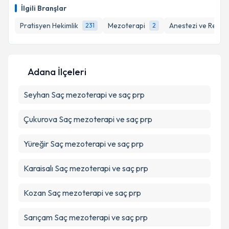
E-posta Adresiniz
İlgili Branşlar
Pratisyen Hekimlik
Mezoterapi
Anestezi ve Rean
231
2
Kişisel verilerimin işlenmesine ilişkin
Aydınlatma
Metni
'ni okudum ve kişisel verilerimin belirtilen
Adana İlçeleri
kapsamda işlenmesini kabul ediyorum.
Seyhan
Saç mezoterapi ve saç prp
Takvim Talebini Gönder
Çukurova
Saç mezoterapi ve saç prp
Yüreğir
Saç mezoterapi ve saç prp
Karaisalı
Saç mezoterapi ve saç prp
Kozan
Saç mezoterapi ve saç prp
Sarıçam
Saç mezoterapi ve saç prp