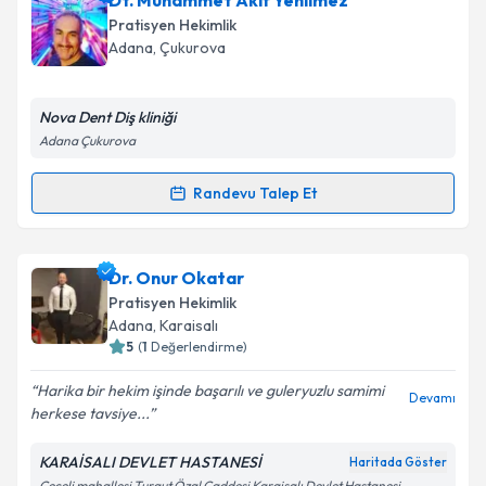
Dt. Muhammet Akif Yenilmez
oluşturun. Size bu uzmandan randevu almanız için bir
Takvim Talebini Gönder
Pratisyen Hekimlik
takvim hazırlandığında e-posta ile bilgilendireceğiz.
Adana
, Çukurova
E-posta Adresiniz
Nova Dent Diş kliniği
Adana Çukurova
Kişisel verilerimin işlenmesine ilişkin
Aydınlatma
Randevu Talep Et
Randevu Takvimi Talebi
Metni
'ni okudum ve kişisel verilerimin belirtilen
kapsamda işlenmesini kabul ediyorum.
Dt. Muhammet Akif Yenilmez
için randevu takvimi
Dr. Onur Okatar
talebi oluşturun. Size bu uzmandan randevu almanız
Takvim Talebini Gönder
Pratisyen Hekimlik
için bir takvim hazırlandığında e-posta ile
Adana
, Karaisalı
bilgilendireceğiz.
5
(
1
Değerlendirme)
E-posta Adresiniz
Harika bir hekim işinde başarılı ve guleryuzlu samimi
Devamı
herkese tavsiye...
KARAİSALI DEVLET HASTANESİ
Haritada Göster
Çeceli mahallesi Turgut Özal Caddesi Karaisalı Devlet Hastanesi