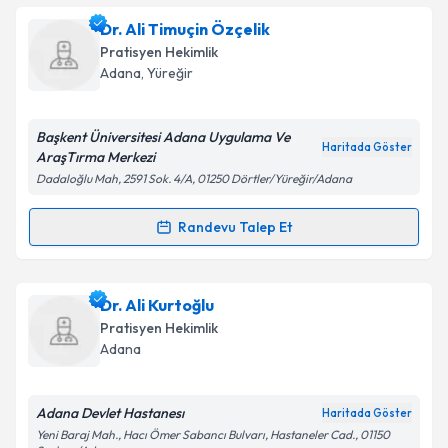
Dr. Ahmet Tuna
için randevu takvimi talebi oluşturun.
Dr. Ali Timuçin Özçelik
Size bu uzmandan randevu almanız için bir takvim
Takvim Talebini Gönder
Pratisyen Hekimlik
hazırlandığında e-posta ile bilgilendireceğiz.
Adana
, Yüreğir
E-posta Adresiniz
Başkent Üniversitesi Adana Uygulama Ve
Haritada Göster
AraşTırma Merkezi
Dadaloğlu Mah, 2591 Sok. 4/A, 01250 Dörtler/Yüreğir/Adana
Kişisel verilerimin işlenmesine ilişkin
Aydınlatma
Metni
'ni okudum ve kişisel verilerimin belirtilen
Randevu Talep Et
Randevu Takvimi Talebi
kapsamda işlenmesini kabul ediyorum.
Dr. Ali Timuçin Özçelik
için randevu takvimi talebi
Dr. Ali Kurtoğlu
Takvim Talebini Gönder
oluşturun. Size bu uzmandan randevu almanız için bir
Pratisyen Hekimlik
takvim hazırlandığında e-posta ile bilgilendireceğiz.
Adana
E-posta Adresiniz
Adana Devlet Hastanesı
Haritada Göster
Yeni Baraj Mah., Hacı Ömer Sabancı Bulvarı, Hastaneler Cad., 01150