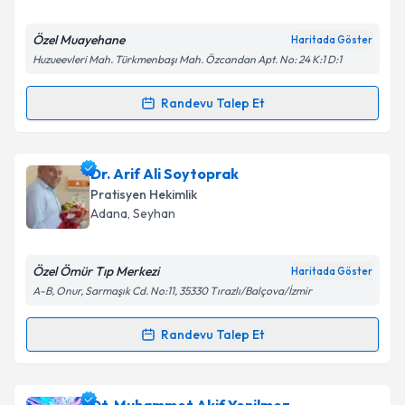
E-posta Adresiniz
Özel Muayehane
Haritada Göster
Huzueevleri Mah. Türkmenbaşı Mah. Özcandan Apt. No: 24 K:1 D:1
Kişisel verilerimin işlenmesine ilişkin
Aydınlatma
Randevu Talep Et
Randevu Takvimi Talebi
Metni
'ni okudum ve kişisel verilerimin belirtilen
kapsamda işlenmesini kabul ediyorum.
Dr. Erol Özer
için randevu takvimi talebi oluşturun.
Dr. Arif Ali Soytoprak
Size bu uzmandan randevu almanız için bir takvim
Takvim Talebini Gönder
Pratisyen Hekimlik
hazırlandığında e-posta ile bilgilendireceğiz.
Adana
, Seyhan
E-posta Adresiniz
Özel Ömür Tıp Merkezi
Haritada Göster
A-B, Onur, Sarmaşık Cd. No:11, 35330 Tırazlı/Balçova/İzmir
Kişisel verilerimin işlenmesine ilişkin
Aydınlatma
Randevu Talep Et
Randevu Takvimi Talebi
Metni
'ni okudum ve kişisel verilerimin belirtilen
kapsamda işlenmesini kabul ediyorum.
Dr. Arif Ali Soytoprak
için randevu takvimi talebi