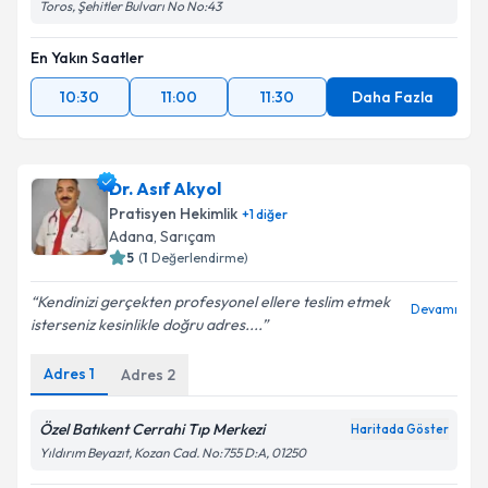
Toros, Şehitler Bulvarı No No:43
En Yakın Saatler
10:30
11:00
11:30
Daha Fazla
Dr. Asıf Akyol
Pratisyen Hekimlik
+
1
diğer
Adana
, Sarıçam
5
(
1
Değerlendirme)
Kendinizi gerçekten profesyonel ellere teslim etmek
Devamı
isterseniz kesinlikle doğru adres....
Adres
1
Adres
2
Özel Batıkent Cerrahi Tıp Merkezi
Haritada Göster
Yıldırım Beyazıt, Kozan Cad. No:755 D:A, 01250