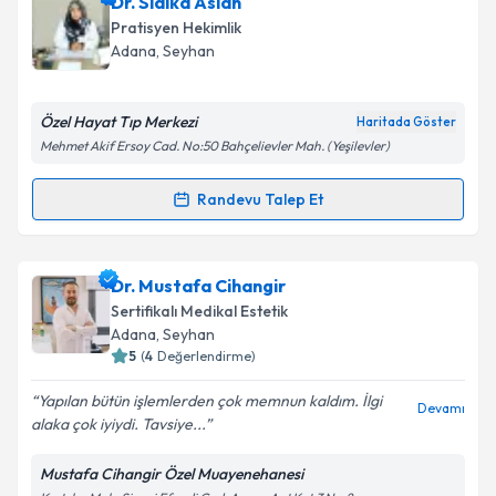
Dr. Ebru Geren
için randevu takvimi talebi oluşturun.
Dr. Sıdıka Aslan
Size bu uzmandan randevu almanız için bir takvim
Takvim Talebini Gönder
Pratisyen Hekimlik
hazırlandığında e-posta ile bilgilendireceğiz.
Adana
, Seyhan
E-posta Adresiniz
Özel Hayat Tıp Merkezi
Haritada Göster
Mehmet Akif Ersoy Cad. No:50 Bahçelievler Mah. (Yeşilevler)
Kişisel verilerimin işlenmesine ilişkin
Aydınlatma
Randevu Talep Et
Randevu Takvimi Talebi
Metni
'ni okudum ve kişisel verilerimin belirtilen
kapsamda işlenmesini kabul ediyorum.
Dr. Sıdıka Aslan
için randevu takvimi talebi oluşturun.
Dr. Mustafa Cihangir
Size bu uzmandan randevu almanız için bir takvim
Takvim Talebini Gönder
Sertifikalı Medikal Estetik
hazırlandığında e-posta ile bilgilendireceğiz.
Adana
, Seyhan
5
(
4
Değerlendirme)
E-posta Adresiniz
Yapılan bütün işlemlerden çok memnun kaldım. İlgi
Devamı
alaka çok iyiydi. Tavsiye...
Mustafa Cihangir Özel Muayenehanesi
Kişisel verilerimin işlenmesine ilişkin
Aydınlatma