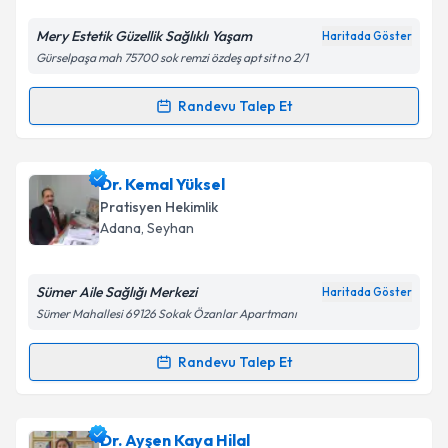
Mery Estetik Güzellik Sağlıklı Yaşam
Haritada Göster
Kişisel verilerimin işlenmesine ilişkin
Aydınlatma
Gürselpaşa mah 75700 sok remzi özdeş apt sit no 2/1
Metni
'ni okudum ve kişisel verilerimin belirtilen
kapsamda işlenmesini kabul ediyorum.
Randevu Talep Et
Randevu Takvimi Talebi
Takvim Talebini Gönder
Dr. Meral Mutlu
için randevu takvimi talebi oluşturun.
Dr. Kemal Yüksel
Size bu uzmandan randevu almanız için bir takvim
Pratisyen Hekimlik
hazırlandığında e-posta ile bilgilendireceğiz.
Adana
, Seyhan
E-posta Adresiniz
Sümer Aile Sağlığı Merkezi
Haritada Göster
Sümer Mahallesi 69126 Sokak Özanlar Apartmanı
Kişisel verilerimin işlenmesine ilişkin
Aydınlatma
Randevu Talep Et
Randevu Takvimi Talebi
Metni
'ni okudum ve kişisel verilerimin belirtilen
kapsamda işlenmesini kabul ediyorum.
Dr. Kemal Yüksel
için randevu takvimi talebi
Dr. Ayşen Kaya Hilal