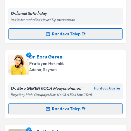
E-posta Adresiniz
Dr.İsmail Safa İrday
Yesilevler mahallesi Hayat Tıp merkezinde
Randevu Talep Et
Randevu Takvimi Talebi
Kişisel verilerimin işlenmesine ilişkin
Aydınlatma
Metni
'ni okudum ve kişisel verilerimin belirtilen
kapsamda işlenmesini kabul ediyorum.
Dr. İsmail Safa İrday
için randevu takvimi talebi
Dr. Ebru Geren
oluşturun. Size bu uzmandan randevu almanız için bir
Pratisyen Hekimlik
takvim hazırlandığında e-posta ile bilgilendireceğiz.
Takvim Talebini Gönder
Adana
, Seyhan
E-posta Adresiniz
Dr. Ebru GEREN KOCA Muayenehanesi
Haritada Göster
Reşatbey Mah. Gazipaşa Bulv. No: 15 A Blok Kat: 2 D/5
Kişisel verilerimin işlenmesine ilişkin
Aydınlatma
Randevu Talep Et
Randevu Takvimi Talebi
Metni
'ni okudum ve kişisel verilerimin belirtilen
kapsamda işlenmesini kabul ediyorum.