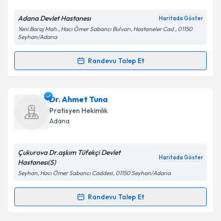
E-posta Adresiniz
Adana Devlet Hastanesı
Haritada Göster
Yeni Baraj Mah., Hacı Ömer Sabancı Bulvarı, Hastaneler Cad., 01150
Seyhan/Adana
Kişisel verilerimin işlenmesine ilişkin
Aydınlatma
Randevu Talep Et
Metni
'ni okudum ve kişisel verilerimin belirtilen
Randevu Takvimi Talebi
kapsamda işlenmesini kabul ediyorum.
Dr. Ahmet Mevlüt Mustafa
için randevu takvimi
Dr. Ahmet Tuna
Takvim Talebini Gönder
talebi oluşturun. Size bu uzmandan randevu almanız
Pratisyen Hekimlik
için bir takvim hazırlandığında e-posta ile
Adana
bilgilendireceğiz.
E-posta Adresiniz
Çukurova Dr.aşkım Tüfekçi Devlet
Haritada Göster
Hastanesı(S)
Seyhan, Hacı Ömer Sabancı Caddesi, 01150 Seyhan/Adana
Kişisel verilerimin işlenmesine ilişkin
Aydınlatma
Randevu Talep Et
Randevu Takvimi Talebi
Metni
'ni okudum ve kişisel verilerimin belirtilen
kapsamda işlenmesini kabul ediyorum.