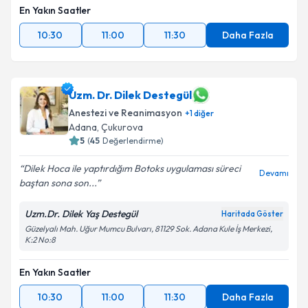
En Yakın Saatler
10:30
11:00
11:30
Daha Fazla
Uzm. Dr. Dilek Destegül
Anestezi ve Reanimasyon
+
1
diğer
Adana
, Çukurova
5
(
45
Değerlendirme)
Dilek Hoca ile yaptırdığım Botoks uygulaması süreci
Devamı
baştan sona son...
Uzm.Dr. Dilek Yaş Destegül
Haritada Göster
Güzelyalı Mah. Uğur Mumcu Bulvarı, 81129 Sok. Adana Kule İş Merkezi,
K:2 No:8
En Yakın Saatler
10:30
11:00
11:30
Daha Fazla