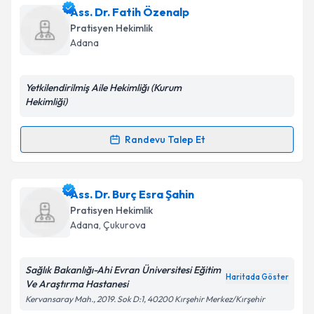
Dr. Fadime Gük
için randevu takvimi talebi oluşturun.
Ass. Dr. Fatih Özenalp
Size bu uzmandan randevu almanız için bir takvim
Takvim Talebini Gönder
Pratisyen Hekimlik
hazırlandığında e-posta ile bilgilendireceğiz.
Adana
E-posta Adresiniz
Yetkilendirilmiş Aile Hekimliğı (Kurum
Hekimliği)
Kişisel verilerimin işlenmesine ilişkin
Aydınlatma
Randevu Talep Et
Randevu Takvimi Talebi
Metni
'ni okudum ve kişisel verilerimin belirtilen
kapsamda işlenmesini kabul ediyorum.
Ass. Dr. Fatih Özenalp
için randevu takvimi talebi
Ass. Dr. Burç Esra Şahin
oluşturun. Size bu uzmandan randevu almanız için bir
Takvim Talebini Gönder
Pratisyen Hekimlik
takvim hazırlandığında e-posta ile bilgilendireceğiz.
Adana
, Çukurova
E-posta Adresiniz
Sağlık Bakanlığı-Ahi Evran Üniversitesi Eğitim
Haritada Göster
Ve Araştırma Hastanesi
Kervansaray Mah., 2019. Sok D:1, 40200 Kırşehir Merkez/Kırşehir