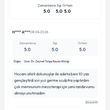
Zamanlama
İlgi
Ortam
5.0
5.0
5.0
H*** A***
08.04.2026
Zamanlama
İlgi
Ortam
5.0
5.0
5.0
Diğer
Uzm. Dr. Zeynel Tolga Kayan Kliniği
Hocam sihirli dokunuşlar ile adeta beni 10 yas
gençleştirdi sivi yuz germe sculptra yaptırdım
çok memnunum mezoterapi için yeni randevumu
almayı unutmadım
Şikayet Et