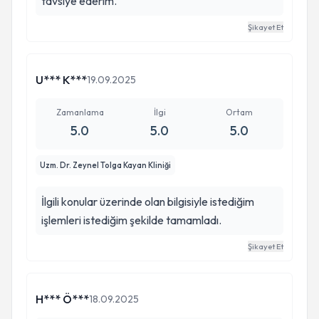
tavsiye ederim.
Şikayet Et
U*** K***
19.09.2025
Zamanlama
İlgi
Ortam
5.0
5.0
5.0
Uzm. Dr. Zeynel Tolga Kayan Kliniği
İlgili konular üzerinde olan bilgisiyle istediğim
işlemleri istediğim şekilde tamamladı.
Şikayet Et
H*** Ö***
18.09.2025