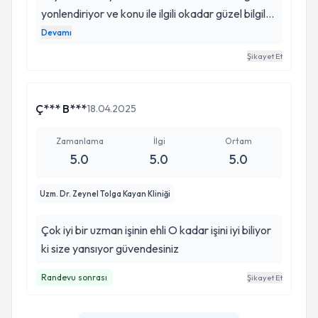
yonlendiriyor ve konu ile ilgili okadar güzel bilgiler
veriyor ki tüm tereddütlerim kayboldu. Saç
Devamı
mezoterapi işlemi yaptırdım ilk seansta bile bu
Şikayet Et
işin ehli olduğunu gösteriyor. Kesinlikle tereddüt
etmeden gitmenizi oneriririm. guler yüzlü bir ekip
ile tam donanimli bir klinik herkese faydalı
Ç*** B***
18.04.2025
olacağından eminim iyiki böyle hekimlerimiz var
👏👏👏
Zamanlama
İlgi
Ortam
5.0
5.0
5.0
Uzm. Dr. Zeynel Tolga Kayan Kliniği
Çok iyi bir uzman işinin ehli O kadar işini iyi biliyor
ki size yansıyor güvendesiniz
Randevu sonrası
Şikayet Et