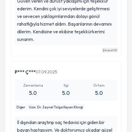
Güven veren ve dürüst yaklaşımı için teşekkür
ederim. Kendini çok iyi seviyelerde geliştirmesi
ve sevecen yaklaşımlarından dolayı gönül
rahatlığıyla hizmet aldım. Başarılarının devamını
dilerim. Kendisine ve ekibine teşekkürkerimi
sunarım.
Şikayet Et
P*** Ç***
07.09.2025
Zamanlama
İlgi
Ortam
5.0
5.0
5.0
Diğer
Uzm. Dr. Zeynel Tolga Kayan Kliniği
İl dışından araştırıp saç tedavisi için giden bir
bayan hastasıyım. Ve doktorumuz okadar güzel