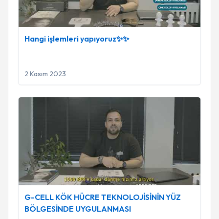
Hangi işlemleri yapıyoruz✨✨
2 Kasım 2023
G-CELL KÖK HÜCRE TEKNOLOJİSİNİN YÜZ BÖLGESİN
G-CELL KÖK HÜCRE TEKNOLOJİSİNİN YÜZ
BÖLGESİNDE UYGULANMASI