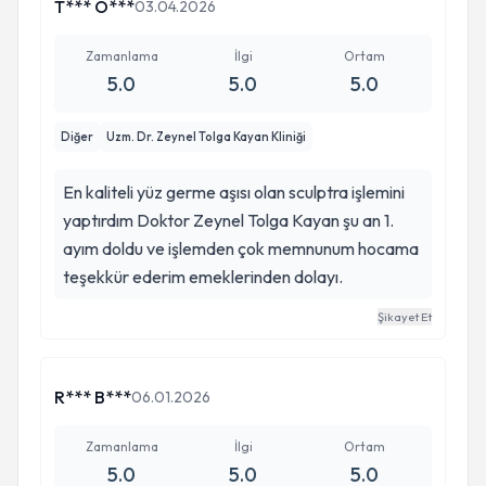
T*** O***
03.04.2026
Zamanlama
İlgi
Ortam
5.0
5.0
5.0
Diğer
Uzm. Dr. Zeynel Tolga Kayan Kliniği
En kaliteli yüz germe aşısı olan sculptra işlemini
yaptırdım Doktor Zeynel Tolga Kayan şu an 1.
ayım doldu ve işlemden çok memnunum hocama
teşekkür ederim emeklerinden dolayı.
Şikayet Et
R*** B***
06.01.2026
Zamanlama
İlgi
Ortam
5.0
5.0
5.0