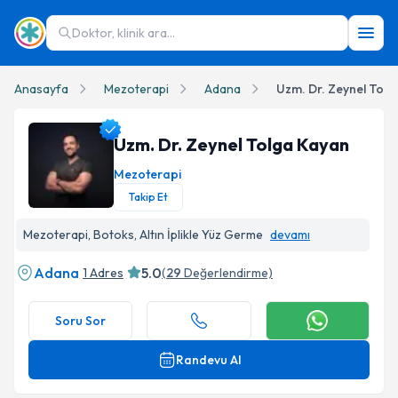
Doktor, klinik ara...
Anasayfa
Mezoterapi
Adana
Uzm. Dr. Zeynel Tol
Uzm. Dr. Zeynel Tolga Kayan
Mezoterapi
Takip Et
Uzm. Dr. Zeynel Tolga Kayan Profil Fotoğrafı
Mezoterapi, Botoks, Altın İplikle Yüz Germe
devamı
Adana
5.0
1 Adres
(
29
Değerlendirme)
Soru Sor
Randevu Al