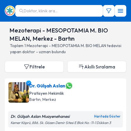
Doktor, klinik ara...
Mezoterapi - MESOPOTAMIA M. BIO
MELAN, Merkez - Bartın
Toplam
1
Mezoterapi - MESOPOTAMIA M. BIO MELAN
tedavisi
yapan doktor - uzman bulundu
Filtrele
Akıllı Sıralama
Dr. Gülşah Aslan
Pratisyen Hekimlik
Bartın
, Merkez
Dr. Gülşah Aslan Muayenehanesi
Haritada Göster
Kemer Köprü, 886. Sk. Gözen Demir Sitesi E Blok No : 11-1 Dükkan 3