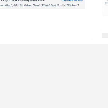
. Gülşah Aslan Muayenehanesi
Haritada Göster
ka
er Köprü, 886. Sk. Gözen Demir Sitesi E Blok No : 11-1 Dükkan 3