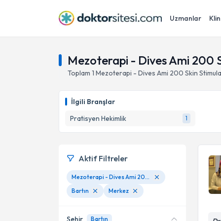
Uzmanlar
Klin
Mezoterapi - Dives Ami 200 S
Toplam
1
Mezoterapi - Dives Ami 200 Skin Stimul
İlgili Branşlar
Pratisyen Hekimlik
1
Aktif Filtreler
Mezoterapi - Dives Ami 200 Skin Stimulator
Bartın
Merkez
Şehir
Bartın