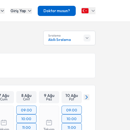
Giriş Yap
Doktor musun?
Sıralama
Akıllı Sıralama
7 Ağu
8 Ağu
9 Ağu
10 Ağu
Cum
Cmt
Paz
Pzt
09:00
09:00
10:00
10:00
11:00
11:00
Takvim
Takvim