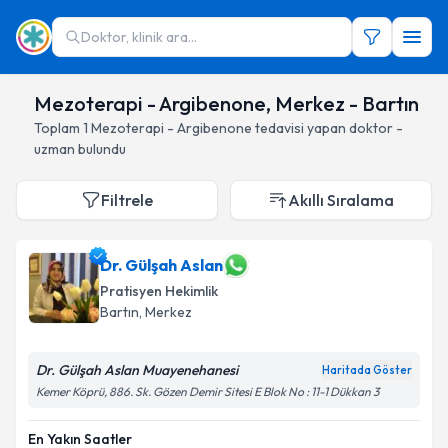
Doktor, klinik ara...
Mezoterapi - Argibenone, Merkez - Bartın
Toplam
1
Mezoterapi - Argibenone
tedavisi yapan doktor -
uzman bulundu
Filtrele
Akıllı Sıralama
Dr. Gülşah Aslan
Pratisyen Hekimlik
Bartın
, Merkez
Dr. Gülşah Aslan Muayenehanesi
Haritada Göster
Kemer Köprü, 886. Sk. Gözen Demir Sitesi E Blok No : 11-1 Dükkan 3
En Yakın Saatler