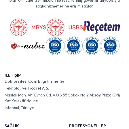
platformudur. Sertifikaları ile tescillenmiş güvenilir altyapısıyla
sağlık hizmetlerine erişim sağlar.
İLETİŞİM
Doktorsitesi Com Bilgi Hizmetleri
Teknoloji ve Ticaret A.Ş.
Maslak Mah. Ahi Evran Cd. A.O.S 55 Sokak No:2 Aksoy Plaza Giriş
Kat Kolektif House
İstanbul, Türkiye
SAĞLIK
PROFESYONELLER