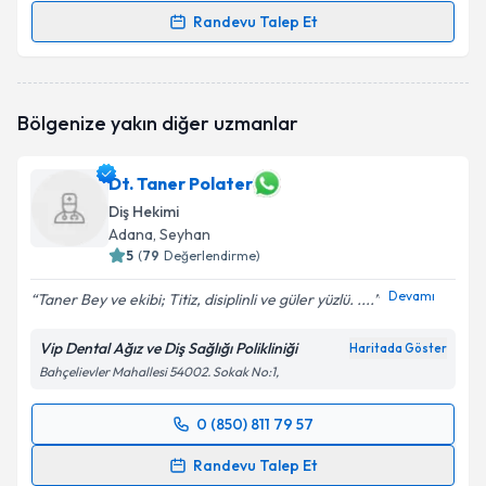
Randevu Talep Et
Randevu Takvimi Talebi
Dt. Emre Tunçer
için randevu takvimi talebi
Bölgenize yakın diğer uzmanlar
oluşturun. Size bu uzmandan randevu almanız için bir
takvim hazırlandığında e-posta ile bilgilendireceğiz.
Dt. Taner Polater
E-posta Adresiniz
Diş Hekimi
Adana
, Seyhan
5
(
79
Değerlendirme)
Devamı
Kişisel verilerimin işlenmesine ilişkin
Aydınlatma
Taner Bey ve ekibi; Titiz, disiplinli ve güler yüzlü. ....
Metni
'ni okudum ve kişisel verilerimin belirtilen
kapsamda işlenmesini kabul ediyorum.
Vip Dental Ağız ve Diş Sağlığı Polikliniği
Haritada Göster
Bahçelievler Mahallesi 54002. Sokak No:1,
Takvim Talebini Gönder
0 (850) 811 79 57
Randevu Takvimi Talebi
Randevu Talep Et