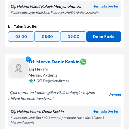
Diş Hekimi Mikail Kalaylı Muayenehanesi
Haritada Göster
Kişisel verilerimin işlenmesine ilişkin
Aydınlatma
Kültür Mah. İlyas Halil Sok. Fuar Apt. No:3/1 Akdeniz Mersin
Metni
'ni okudum ve kişisel verilerimin belirtilen
kapsamda işlenmesini kabul ediyorum.
En Yakın Saatler
08:00
08:30
09:00
Daha Fazla
Takvim Talebini Gönder
Dt. Merve Deniz Keskin
Diş Hekimi
Mersin
, Akdeniz
5
(
27
Değerlendirme)
Çok memnun kaldım güleryüzlü anlayışlı ve işinin
Devamı
ehliydi herkese tavsiye...
Diş Hekimi Merve Deniz Keskin
Haritada Göster
Kültür Mah. İclal Tan Sok. Limon Apartmanı No: 4 Kat: 1 Daire 1
Mersin/Akdeniz