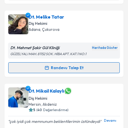
Dt. Taner Polater
için randevu takvimi talebi
oluşturun. Size bu uzmandan randevu almanız için bir
Dt. Melike Tatar
takvim hazırlandığında e-posta ile bilgilendireceğiz.
Diş Hekimi
E-posta Adresiniz
Adana
, Çukurova
Dt. Mehmet Şakir Gül Kliniği
Haritada Göster
GÜZELYALI MAH. 81152 SOK. HİBA APT. KAT:1 NO:1
Kişisel verilerimin işlenmesine ilişkin
Aydınlatma
Metni
'ni okudum ve kişisel verilerimin belirtilen
Randevu Talep Et
kapsamda işlenmesini kabul ediyorum.
Randevu Takvimi Talebi
Takvim Talebini Gönder
Dt. Melike Tatar
için randevu takvimi talebi
Dt. Mikail Kalaylı
oluşturun. Size bu uzmandan randevu almanız için bir
Diş Hekimi
takvim hazırlandığında e-posta ile bilgilendireceğiz.
Mersin
, Akdeniz
5
(
40
Değerlendirme)
E-posta Adresiniz
Devamı
çok iyidi çok memnunum beklentilerimin üstündeydi