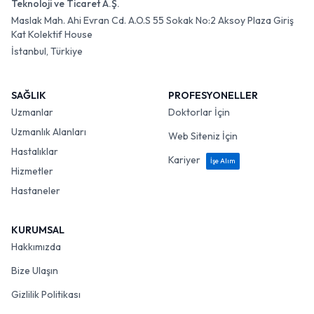
Teknoloji ve Ticaret A.Ş.
Maslak Mah. Ahi Evran Cd. A.O.S 55 Sokak No:2 Aksoy Plaza Giriş
Kat Kolektif House
İstanbul, Türkiye
SAĞLIK
PROFESYONELLER
Uzmanlar
Doktorlar İçin
Uzmanlık Alanları
Web Siteniz İçin
Hastalıklar
Kariyer
İşe Alım
Hizmetler
Hastaneler
KURUMSAL
Hakkımızda
Bize Ulaşın
Gizlilik Politikası