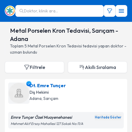
Doktor, klinik ara...
Metal Porselen Kron Tedavisi, Sarıçam -
Adana
Toplam
5
Metal Porselen Kron Tedavisi
tedavisi yapan doktor -
uzman bulundu
Filtrele
Akıllı Sıralama
Dt. Emre Tunçer
Diş Hekimi
Adana
, Sarıçam
Emre Tunçer Özel Muayenehanesi
Haritada Göster
Mehmet Akif Ersoy Mahallesi 127 Sokak No:11/A