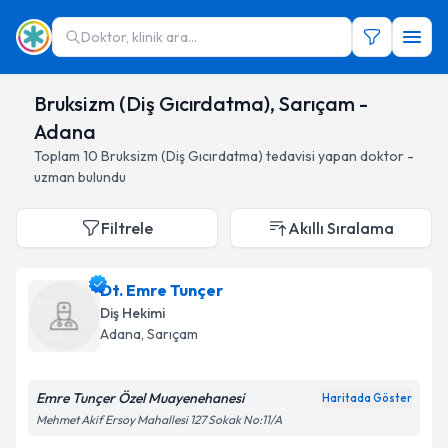
Doktor, klinik ara...
Bruksizm (Diş Gıcırdatma), Sarıçam -
Adana
Toplam
10
Bruksizm (Diş Gıcırdatma)
tedavisi yapan doktor -
uzman bulundu
Filtrele
Akıllı Sıralama
Dt. Emre Tunçer
Diş Hekimi
Adana
, Sarıçam
Emre Tunçer Özel Muayenehanesi
Haritada Göster
Mehmet Akif Ersoy Mahallesi 127 Sokak No:11/A