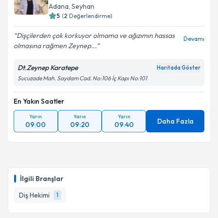
Adana
, Seyhan
5
(
2
Değerlendirme)
Dişçilerden çok korkuyor olmama ve ağızımın hassas
Devamı
olmasına rağmen Zeynep...
Dt.Zeynep Karatepe
Haritada Göster
Sucuzade Mah. Saydam Cad. No:106 İç Kapı No:101
En Yakın Saatler
Yarın
Yarın
Yarın
Daha Fazla
09:00
09:20
09:40
İlgili Branşlar
Diş Hekimi
1