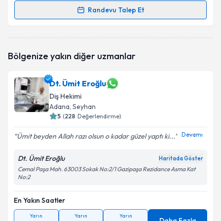
Randevu Talep Et
Randevu Takvimi Talebi
Dt. Emre Tunçer
için randevu takvimi talebi
Bölgenize yakın diğer uzmanlar
oluşturun. Size bu uzmandan randevu almanız için bir
takvim hazırlandığında e-posta ile bilgilendireceğiz.
Dt. Ümit Eroğlu
E-posta Adresiniz
Diş Hekimi
Adana
, Seyhan
5
(
228
Değerlendirme)
Devamı
Kişisel verilerimin işlenmesine ilişkin
Aydınlatma
Ümit beyden Allah razı olsun o kadar güzel yaptı ki...
Metni
'ni okudum ve kişisel verilerimin belirtilen
kapsamda işlenmesini kabul ediyorum.
Dt. Ümit Eroğlu
Haritada Göster
Cemal Paşa Mah. 63003 Sokak No:2/1 Gazipaşa Rezidance Asma Kat
No:2
Takvim Talebini Gönder
En Yakın Saatler
Yarın
Yarın
Yarın
Daha Fazla