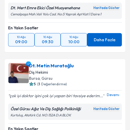
Dt. Mert Emre Ekici Özel Muayenehane
Haritada Göster
Cemalpaşa Mah.Vali Yolu Cad. No:5 Yaprak Apt Kat:1 Daire:1
En Yakın Saatler
10 Ağu
10 Ağu
10 Ağu
Daha Fazla
09:00
09:30
10:00
Dt. Metin Muratoğlu
Diş Hekimi
Bursa
, Gürsu
5
(
3
Değerlendirme)
Devamı
çok iyi doktor işini çok iyi yapan biri tavsiye ederim...
Özel Gürsu Ağız Ve Diş Sağlığı Polikinliği
Haritada Göster
Kurtuluş, Atatürk Cd. NO:152A D:A BLOK
En Yakın Saatler