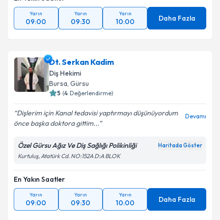
Yarın
Yarın
Yarın
Daha Fazla
09:00
09:30
10:00
Dt. Serkan Kadim
Diş Hekimi
Bursa
, Gürsu
5
(
4
Değerlendirme)
Dişlerim için Kanal tedavisi yaptırmayı düşünüyordum
Devamı
önce başka doktora gittim...
Özel Gürsu Ağız Ve Diş Sağlığı Polikinliği
Haritada Göster
Kurtuluş, Atatürk Cd. NO:152A D:A BLOK
En Yakın Saatler
Yarın
Yarın
Yarın
Daha Fazla
09:00
09:30
10:00