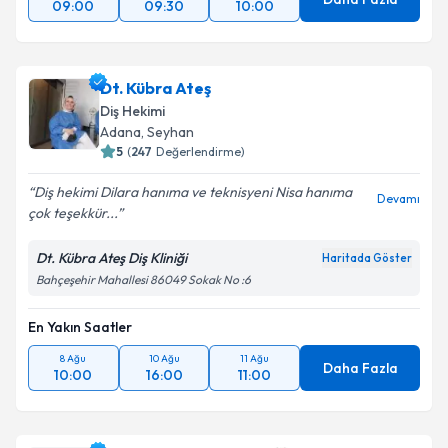
09:00
09:30
10:00
Dt. Kübra Ateş
Diş Hekimi
Adana
, Seyhan
5
(
247
Değerlendirme)
Diş hekimi Dilara hanıma ve teknisyeni Nisa hanıma
Devamı
çok teşekkür...
Dt. Kübra Ateş Diş Kliniği
Haritada Göster
Bahçeşehir Mahallesi 86049 Sokak No :6
En Yakın Saatler
8 Ağu
10 Ağu
11 Ağu
Daha Fazla
10:00
16:00
11:00