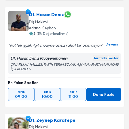
Dt. Hasan Deniz
Diş Hekimi
Adana
, Seyhan
5
(
34
Değerlendirme)
Devamı
Kaliteli işçilik ilgili muayne acısız rahat bir operasyon
Dt. Hasan Deniz Muayenehanesi
Haritada Göster
ÇINARLI MAHALLESİ FATİH TERİM SOKAK AŞİYAN APARTMANI NO:15
İÇ KAPI NO:6
En Yakın Saatler
Yarın
Yarın
Yarın
Daha Fazla
09:00
10:00
11:00
Dt. Zeynep Karatepe
Diş Hekimi