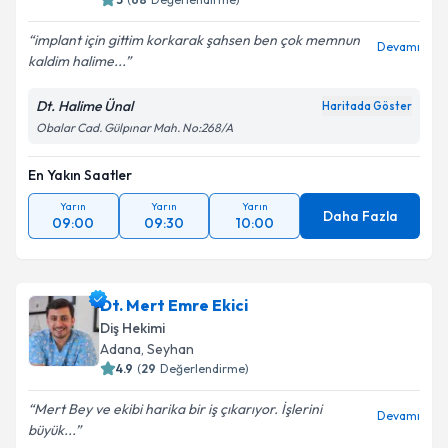
implant için gittim korkarak şahsen ben çok memnun
Devamı
kaldim halime...
Dt. Halime Ünal
Haritada Göster
Obalar Cad. Gülpınar Mah. No:268/A
En Yakın Saatler
Yarın
Yarın
Yarın
Daha Fazla
09:00
09:30
10:00
Dt. Mert Emre Ekici
Diş Hekimi
Adana
, Seyhan
4.9
(
29
Değerlendirme)
Mert Bey ve ekibi harika bir iş çıkarıyor. İşlerini
Devamı
büyük...