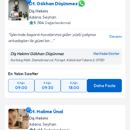
Dt. Gökhan Düşünmez
Diş Hekimi
Adana
, Seyhan
5
(
104
Değerlendirme)
İşlerinde başarılı hocalarımız güler yüzlü çalışma
Devamı
arkadaşları ile güzel bir...
Diş Hekimi Gökhan Düşünmez
Haritada Göster
Kurtuluş Mah. Demokrasi cd. Ful apt. A blok kat 1 daire 2, 01130
En Yakın Saatler
8 Ağu
8 Ağu
8 Ağu
Daha Fazla
09:00
09:30
18:00
Dt. Halime Ünal
Diş Hekimi
Adana
, Seyhan
5
(
68
Değerlendirme)