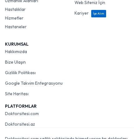
Uzmanlık Alanları
Web Siteniz İçin
Hastalıklar
Kariyer
İşe Alım
Hizmetler
Hastaneler
KURUMSAL
Hakkımızda
Bize Ulaşın
Gizlilik Politikası
Google Takvim Entegrasyonu
Site Haritası
PLATFORMLAR
Doktorsitesi.com
Doktorsitesi.az
Doktorsitesi.com sağlık sektöründe hizmet veren tıp doktorları,