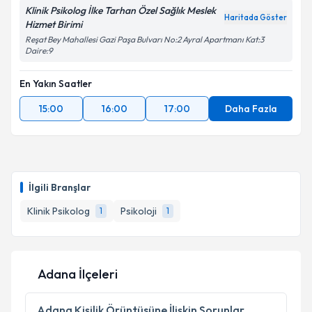
Klinik Psikolog İlke Tarhan Özel Sağlık Meslek
Haritada Göster
Hizmet Birimi
Reşat Bey Mahallesi Gazi Paşa Bulvarı No:2 Ayral Apartmanı Kat:3
Daire:9
En Yakın Saatler
15:00
16:00
17:00
Daha Fazla
İlgili Branşlar
Klinik Psikolog
Psikoloji
1
1
Adana İlçeleri
Adana
Kişilik Örüntüsüne İlişkin Sorunlar