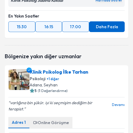
Klinik Psikolog Sabiha Köksal
Haritada Göster
En Yakın Saatler
15:30
16:15
17:00
Daha Fazla
Bölgenize yakın diğer uzmanlar
Klinik Psikolog İlke Tarhan
Psikoloji
+
1
diğer
Adana
, Seyhan
5
(
1
Değerlendirme)
varlığına bin şükür. iyi ki seçmişim dediğim bir
Devamı
terapist.
Adres
1
Online Görüşme