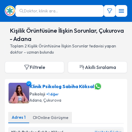
Doktor, klinik ara...
Kişilik Örüntüsüne İlişkin Sorunlar, Çukurova
- Adana
Toplam
2
Kişilik Örüntüsüne İlişkin Sorunlar
tedavisi yapan
doktor - uzman bulundu
Filtrele
Akıllı Sıralama
Klinik Psikolog Sabiha Köksal
Psikoloji
+
1
diğer
Adana
, Çukurova
Adres
1
Online Görüşme