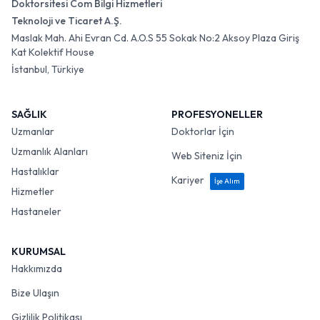
Doktorsitesi Com Bilgi Hizmetleri
Teknoloji ve Ticaret A.Ş.
Maslak Mah. Ahi Evran Cd. A.O.S 55 Sokak No:2 Aksoy Plaza Giriş
Kat Kolektif House
İstanbul, Türkiye
SAĞLIK
PROFESYONELLER
Uzmanlar
Doktorlar İçin
Uzmanlık Alanları
Web Siteniz İçin
Hastalıklar
Kariyer
İşe Alım
Hizmetler
Hastaneler
KURUMSAL
Hakkımızda
Bize Ulaşın
Gizlilik Politikası