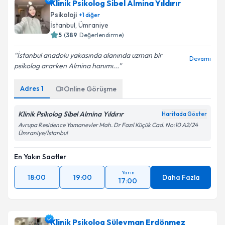
Klinik Psikolog Sibel Almina Yıldırır
Psikoloji
+
1
diğer
İstanbul
, Ümraniye
5
(
389
Değerlendirme)
İstanbul anadolu yakasında alanında uzman bir
Devamı
psikolog ararken Almina hanımı...
Adres
1
Online Görüşme
Klinik Psikolog Sibel Almina Yıldırır
Haritada Göster
Avrupa Residence Yamanevler Mah. Dr Fazıl Küçük Cad. No:10 A2/24
Ümraniye/İstanbul
En Yakın Saatler
Yarın
18:00
19:00
Daha Fazla
17:00
Klinik Psikolog Süleyman Erdönmez