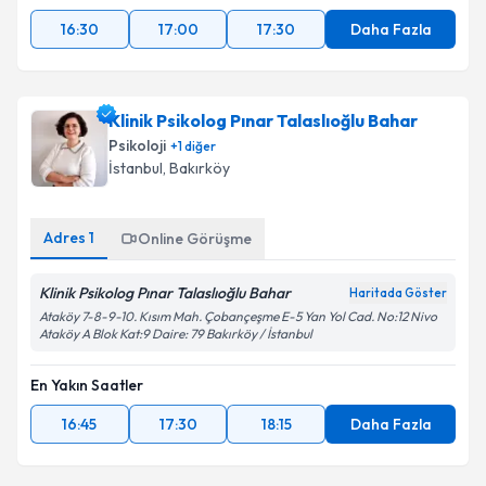
16:30
17:00
17:30
Daha Fazla
Klinik Psikolog Pınar Talaslıoğlu Bahar
Psikoloji
+
1
diğer
İstanbul
, Bakırköy
Adres
1
Online Görüşme
Klinik Psikolog Pınar Talaslıoğlu Bahar
Haritada Göster
Ataköy 7-8-9-10. Kısım Mah. Çobançeşme E-5 Yan Yol Cad. No:12 Nivo
Ataköy A Blok Kat:9 Daire: 79 Bakırköy / İstanbul
En Yakın Saatler
16:45
17:30
18:15
Daha Fazla