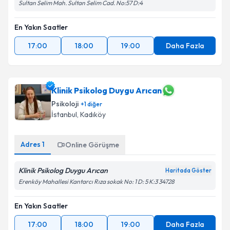
Sultan Selim Mah. Sultan Selim Cad. No:57 D:4
En Yakın Saatler
17:00
18:00
19:00
Daha Fazla
Klinik Psikolog Duygu Arıcan
Psikoloji
+
1
diğer
İstanbul
, Kadıköy
Adres
1
Online Görüşme
Klinik Psikolog Duygu Arıcan
Haritada Göster
Erenköy Mahallesi Kantarcı Rıza sokak No: 1 D: 5 K:3 34728
En Yakın Saatler
17:00
18:00
19:00
Daha Fazla