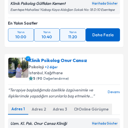
Klinik Psikolog Gülfidan Kement
Haritada Göster
Esentepe Mahallesi Yüzbaşı Kaya Aldoğan Sokak No: 18 D:10 Esentepe
En Yakın Saatler
Yarın
Yarın
Yarın
Daha Fazla
10:00
10:40
11:20
Klinik Psikolog Onur Cansız
Psikoloji
+
2
diğer
İstanbul
, Kağıthane
5
(
90
Değerlendirme)
Terapiye başladığımda özellikle özgüvenimle ve
Devamı
ilişkilerimde yaşadığım sorunlarla baş etmekte...
Adres
1
Adres
2
Adres
3
Online Görüşme
Uzm. Kl. Psk. Onur Cansız Kliniği
Haritada Göster