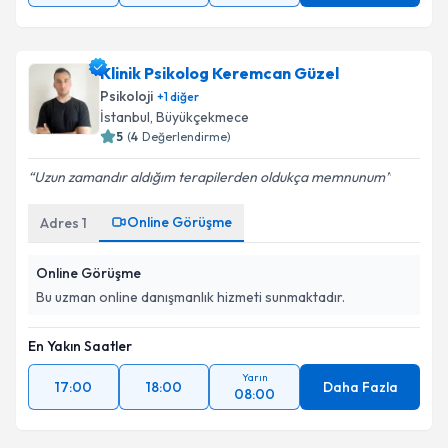
Klinik Psikolog Keremcan Güzel
Psikoloji
+
1
diğer
İstanbul
, Büyükçekmece
5
(
4
Değerlendirme)
Uzun zamandır aldığım terapilerden oldukça memnunum
Online Görüşme
Adres
1
Online Görüşme
Bu uzman online danışmanlık hizmeti sunmaktadır.
En Yakın Saatler
Yarın
17:00
18:00
Daha Fazla
08:00