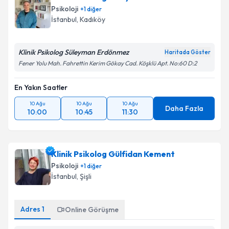
Psikoloji
+
1
diğer
İstanbul
, Kadıköy
Klinik Psikolog Süleyman Erdönmez
Haritada Göster
Fener Yolu Mah. Fahrettin Kerim Gökay Cad. Köşklü Apt. No:60 D:2
En Yakın Saatler
10 Ağu
10 Ağu
10 Ağu
Daha Fazla
10:00
10:45
11:30
Klinik Psikolog Gülfidan Kement
Psikoloji
+
1
diğer
İstanbul
, Şişli
Adres
1
Online Görüşme