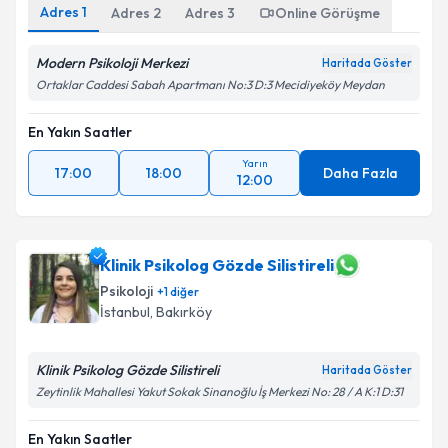
Adres
1
Adres
2
Adres
3
Online Görüşme
Modern Psikoloji Merkezi
Haritada Göster
Ortaklar Caddesi Sabah Apartmanı No:3 D:3 Mecidiyeköy Meydan
En Yakın Saatler
Yarın
17:00
18:00
Daha Fazla
12:00
Klinik Psikolog Gözde Silistireli
Psikoloji
+
1
diğer
İstanbul
, Bakırköy
Klinik Psikolog Gözde Silistireli
Haritada Göster
Zeytinlik Mahallesi Yakut Sokak Sinanoğlu İş Merkezi No: 28 / A K:1 D:31
En Yakın Saatler