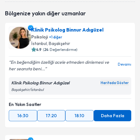
Bölgenize yakın diğer uzmanlar
Klinik Psikolog Binnur Adıgüzel
Psikoloji
+
1
diğer
İstanbul
, Başakşehir
4.9
(
24
Değerlendirme)
En beğendiğim özelliği acele etmeden dinlemesi ve
Devamı
her seansta beni...
Klinik Psikolog Binnur Adıgüzel
Haritada Göster
Başakşehir/İstanbul
En Yakın Saatler
16:30
17:20
18:10
Daha Fazla