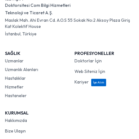
Doktorsitesi Com Bilgi Hizmetleri
Teknoloji ve Ticaret A.Ş.
Maslak Mah. Ahi Evran Cd. A.O.S 55 Sokak No:2 Aksoy Plaza Giriş
Kat Kolektif House
İstanbul, Türkiye
SAĞLIK
PROFESYONELLER
Uzmanlar
Doktorlar İçin
Uzmanlık Alanları
Web Siteniz İçin
Hastalıklar
Kariyer
İşe Alım
Hizmetler
Hastaneler
KURUMSAL
Hakkımızda
Bize Ulaşın