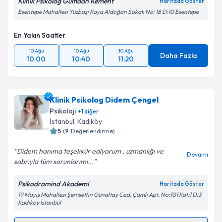
Klinik Psikolog Gülfidan Kement
Haritada Göster
Esentepe Mahallesi Yüzbaşı Kaya Aldoğan Sokak No: 18 D:10 Esentepe
En Yakın Saatler
10 Ağu
10 Ağu
10 Ağu
Daha Fazla
10:00
10:40
11:20
Klinik Psikolog Didem Çengel
Psikoloji
+
1
diğer
İstanbul
, Kadıköy
5
(
9
Değerlendirme)
Didem hanıma teşekkür ediyorum , uzmanlığı ve
Devamı
sabrıyla tüm sorunlarımı...
Psikodramind Akademi
Haritada Göster
19 Mayıs Mahallesi Şemsettin Günaltay Cad. Çamlı Apt. No:101 Kat:1 D:3
Kadıköy İstanbul