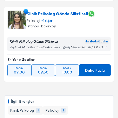
Klinik Psikolog Gözde Silistireli
Psikoloji
+
1
diğer
İstanbul
, Bakırköy
Klinik Psikolog Gözde Silistireli
Haritada Göster
Zeytinlik Mahallesi Yakut Sokak Sinanoğlu İş Merkezi No: 28 / A K:1 D:31
En Yakın Saatler
10 Ağu
10 Ağu
10 Ağu
Daha Fazla
09:00
09:30
10:00
İlgili Branşlar
Klinik Psikolog
Psikoloji
1
1