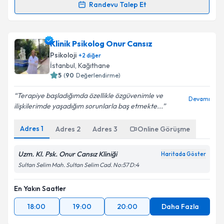
Randevu Talep Et
Randevu Takvimi Talebi
Klinik Psikolog Didem Çengel
için randevu takvimi
Klinik Psikolog Onur Cansız
talebi oluşturun. Size bu uzmandan randevu almanız
Psikoloji
+
2
diğer
için bir takvim hazırlandığında e-posta ile
İstanbul
, Kağıthane
bilgilendireceğiz.
5
(
90
Değerlendirme)
E-posta Adresiniz
Terapiye başladığımda özellikle özgüvenimle ve
Devamı
ilişkilerimde yaşadığım sorunlarla baş etmekte...
Adres
1
Adres
2
Adres
3
Online Görüşme
Kişisel verilerimin işlenmesine ilişkin
Aydınlatma
Metni
'ni okudum ve kişisel verilerimin belirtilen
Uzm. Kl. Psk. Onur Cansız Kliniği
Haritada Göster
kapsamda işlenmesini kabul ediyorum.
Sultan Selim Mah. Sultan Selim Cad. No:57 D:4
En Yakın Saatler
Takvim Talebini Gönder
18:00
19:00
20:00
Daha Fazla