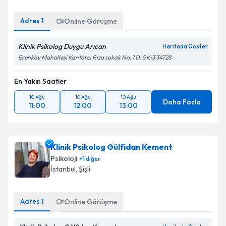
Adres
1
Online Görüşme
Klinik Psikolog Duygu Arıcan
Haritada Göster
Erenköy Mahallesi Kantarcı Rıza sokak No: 1 D: 5 K:3 34728
En Yakın Saatler
10 Ağu
10 Ağu
10 Ağu
Daha Fazla
11:00
12:00
13:00
Klinik Psikolog Gülfidan Kement
Psikoloji
+
1
diğer
İstanbul
, Şişli
Adres
1
Online Görüşme