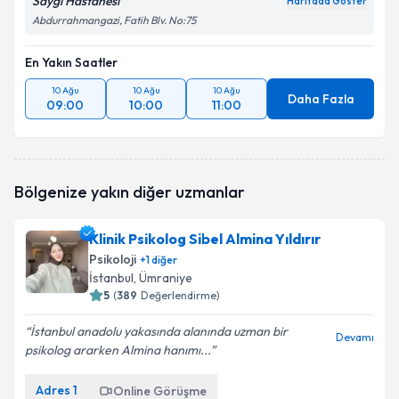
Saygı Hastanesi
Haritada Göster
Abdurrahmangazi, Fatih Blv. No:75
En Yakın Saatler
10 Ağu
10 Ağu
10 Ağu
Daha Fazla
09:00
10:00
11:00
Bölgenize yakın diğer uzmanlar
Klinik Psikolog Sibel Almina Yıldırır
Psikoloji
+
1
diğer
İstanbul
, Ümraniye
5
(
389
Değerlendirme)
İstanbul anadolu yakasında alanında uzman bir
Devamı
psikolog ararken Almina hanımı...
Adres
1
Online Görüşme