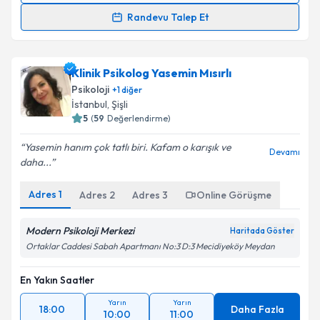
Randevu Talep Et
Klinik Psikolog Özge Karatuğ
için randevu takvimi
talebi oluşturun. Size bu uzmandan randevu almanız
Klinik Psikolog Yasemin Mısırlı
için bir takvim hazırlandığında e-posta ile
bilgilendireceğiz.
Psikoloji
+
1
diğer
İstanbul
, Şişli
E-posta Adresiniz
5
(
59
Değerlendirme)
Yasemin hanım çok tatlı biri. Kafam o karışık ve
Devamı
daha...
Kişisel verilerimin işlenmesine ilişkin
Aydınlatma
Adres
1
Adres
2
Adres
3
Online Görüşme
Metni
'ni okudum ve kişisel verilerimin belirtilen
kapsamda işlenmesini kabul ediyorum.
Modern Psikoloji Merkezi
Haritada Göster
Ortaklar Caddesi Sabah Apartmanı No:3 D:3 Mecidiyeköy Meydan
Takvim Talebini Gönder
En Yakın Saatler
Yarın
Yarın
18:00
Daha Fazla
10:00
11:00