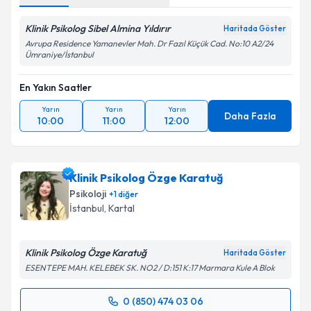
Klinik Psikolog Sibel Almina Yıldırır
Haritada Göster
Avrupa Residence Yamanevler Mah. Dr Fazıl Küçük Cad. No:10 A2/24
Ümraniye/İstanbul
En Yakın Saatler
Yarın
Yarın
Yarın
Daha Fazla
10:00
11:00
12:00
Klinik Psikolog Özge Karatuğ
Psikoloji
+
1
diğer
İstanbul
, Kartal
Klinik Psikolog Özge Karatuğ
Haritada Göster
ESENTEPE MAH. KELEBEK SK. NO2 / D:151 K:17 Marmara Kule A Blok
0 (850) 474 03 06
Randevu Takvimi Talebi