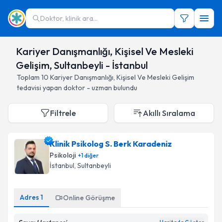
Doktor, klinik ara...
Kariyer Danışmanlığı, Kişisel Ve Mesleki
Gelişim, Sultanbeyli - İstanbul
Toplam
10
Kariyer Danışmanlığı, Kişisel Ve Mesleki Gelişim
tedavisi yapan doktor - uzman bulundu
Filtrele
Akıllı Sıralama
Klinik Psikolog S. Berk Karadeniz
Psikoloji
+
1
diğer
İstanbul
, Sultanbeyli
Adres
1
Online Görüşme