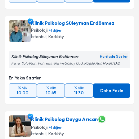
Klinik Psikolog Süleyman Erdönmez
Psikoloji
+
1
diğer
İstanbul
, Kadıköy
Klinik Psikolog Süleyman Erdönmez
Haritada Göster
Fener Yolu Mah. Fahrettin Kerim Gökay Cad. Köşklü Apt. No:60 D:2
En Yakın Saatler
10 Ağu
10 Ağu
10 Ağu
Daha Fazla
10:00
10:45
11:30
Klinik Psikolog Duygu Arıcan
Psikoloji
+
1
diğer
İstanbul
, Kadıköy