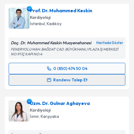
Prof. Dr. Muhammed Keskin
Kardiyoloji
İstanbul
, Kadıköy
Doç. Dr. Muhammed Keskin Muayenehanesi
Haritada Göster
FENERYOLU MAH. BAĞDAT CAD. BÜYÜKHANLI PLAZA İŞ MERKEZİ
NO:91 İÇ KAPI NO:4
0 (850) 474 50 04
Randevu Takvimi Talebi
Randevu Talep Et
Prof. Dr. Muhammed Keskin
için randevu takvimi
talebi oluşturun. Size bu uzmandan randevu almanız
Uzm. Dr. Gulnar Aghayeva
için bir takvim hazırlandığında e-posta ile
bilgilendireceğiz.
Kardiyoloji
İzmir
, Karşıyaka
E-posta Adresiniz