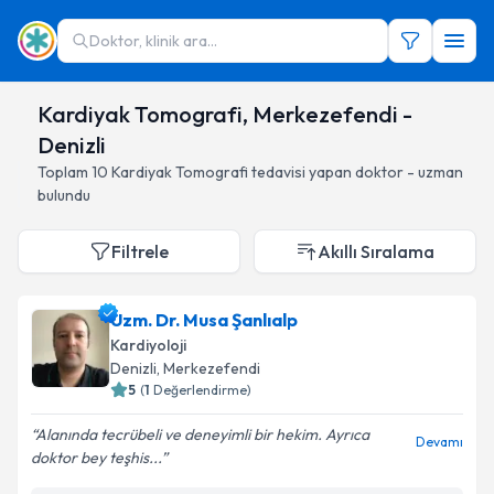
Doktor, klinik ara...
Kardiyak Tomografi, Merkezefendi -
Denizli
Toplam
10
Kardiyak Tomografi
tedavisi yapan doktor - uzman
bulundu
Filtrele
Akıllı Sıralama
Uzm. Dr. Musa Şanlıalp
Kardiyoloji
Denizli
, Merkezefendi
5
(
1
Değerlendirme)
Alanında tecrübeli ve deneyimli bir hekim. Ayrıca
Devamı
doktor bey teşhis...