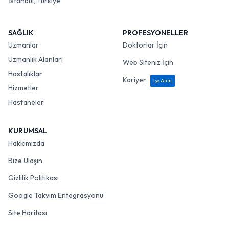
İstanbul, Türkiye
SAĞLIK
PROFESYONELLER
Uzmanlar
Doktorlar İçin
Uzmanlık Alanları
Web Siteniz İçin
Hastalıklar
Kariyer
İşe Alım
Hizmetler
Hastaneler
KURUMSAL
Hakkımızda
Bize Ulaşın
Gizlilik Politikası
Google Takvim Entegrasyonu
Site Haritası