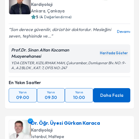
Kardiyoloji
Ankara
, Çankaya
5
(
4
Değerlendirme)
Son derece güvenilir, dürüst bir doktordur. Mesleğini
Devamı
seven, teşhisinde ve...
Prof.Dr. Sinan Altan Kocaman
Haritada Göster
Muayenehanesi
YDA CENTER, KIZILIRMAK MAH, Çukurambar, Dumlupınar Blv. NO: 9-
A , A 2 BLOK , KAT: 7, OFİS NO: 247
En Yakın Saatler
Yarın
Yarın
Yarın
Daha Fazla
09:00
09:30
10:00
Dr. Öğr. Üyesi Gürkan Karaca
Kardiyoloji
İstanbul
, Maltepe