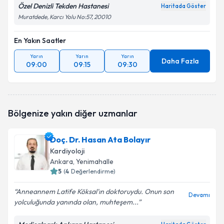
Özel Denizli Tekden Hastanesi
Haritada Göster
Muratdede, Karcı Yolu No:57, 20010
En Yakın Saatler
Yarın
Yarın
Yarın
Daha Fazla
09:00
09:15
09:30
Bölgenize yakın diğer uzmanlar
Doç. Dr. Hasan Ata Bolayır
Kardiyoloji
Ankara
, Yenimahalle
5
(
4
Değerlendirme)
Anneannem Latife Köksal'ın doktoruydu. Onun son
Devamı
yolculuğunda yanında olan, muhteşem...