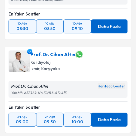
En Yakın Saatler
10 Ağu
10 Ağu
10 Ağu
Daha Fazla
08:30
08:50
09:10
Prof. Dr. Cihan Altın
Kardiyoloji
İzmir
, Karşıyaka
Prof.Dr. Cihan Altın
Haritada Göster
Yalı Mh. 6523 Sk. No.32/B K.4 D.413
En Yakın Saatler
24 Ağu
24 Ağu
24 Ağu
Daha Fazla
09:00
09:30
10:00