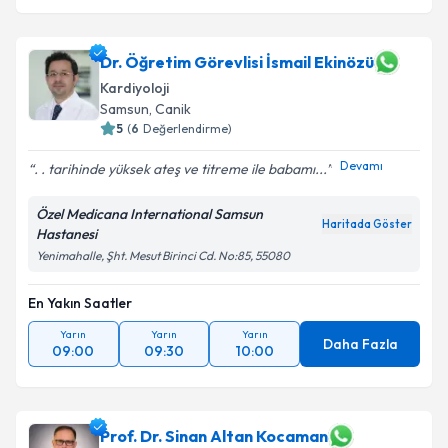
Dr. Öğretim Görevlisi İsmail Ekinözü
Kardiyoloji
Samsun
, Canik
5
(
6
Değerlendirme)
Devamı
. . tarihinde yüksek ateş ve titreme ile babamı...
Özel Medicana International Samsun
Haritada Göster
Hastanesi
Yenimahalle, Şht. Mesut Birinci Cd. No:85, 55080
En Yakın Saatler
Yarın
Yarın
Yarın
Daha Fazla
09:00
09:30
10:00
Prof. Dr. Sinan Altan Kocaman