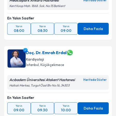
Medicalpark Ankara Hastanesi
Haritada Göster
Kent Koop Mah. 1868. Sok. No:15 Batıkent
En Yakın Saatler
Yarın
Yarın
Yarın
Daha Fazla
08:00
08:30
09:00
Doç. Dr. Emrah Erdal
Kardiyoloji
İstanbul
, Küçükçekmece
Acıbadem Üniversitesi Atakent Hastanesi
Haritada Göster
Halkalı Merkez, Turgut Özal Blv No:16, 34303
En Yakın Saatler
Yarın
Yarın
Yarın
Daha Fazla
09:00
09:30
10:00