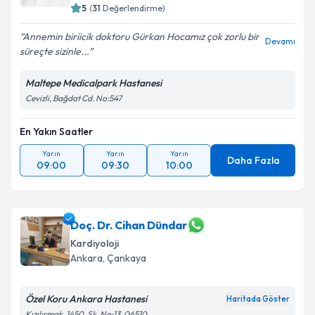
5
(
31
Değerlendirme)
Annemin biriicik doktoru Gürkan Hocamız çok zorlu bir
Devamı
süreçte sizinle...
Maltepe Medicalpark Hastanesi
Cevizli, Bağdat Cd. No:547
En Yakın Saatler
Yarın
Yarın
Yarın
Daha Fazla
09:00
09:30
10:00
Doç. Dr. Cihan Dündar
Kardiyoloji
Ankara
, Çankaya
Özel Koru Ankara Hastanesi
Haritada Göster
Kızılırmak, 1450. Sk. No:13, 06510