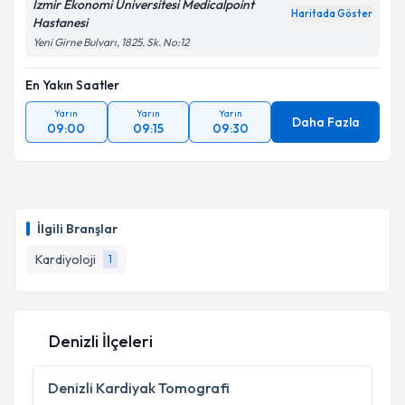
İzmir Ekonomi Üniversitesi Medicalpoint
Haritada Göster
Hastanesi
Yeni Girne Bulvarı, 1825. Sk. No:12
Kişisel verilerimin işlenmesine ilişkin
Aydınlatma
Metni
'ni okudum ve kişisel verilerimin belirtilen
En Yakın Saatler
kapsamda işlenmesini kabul ediyorum.
Yarın
Yarın
Yarın
Daha Fazla
09:00
09:15
09:30
Takvim Talebini Gönder
İlgili Branşlar
Kardiyoloji
1
Denizli İlçeleri
Denizli
Kardiyak Tomografi