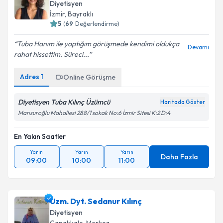
Diyetisyen
İzmir
,
Bayraklı
5
(
69
Değerlendirme)
Tuba Hanım ile yaptığım görüşmede kendimi oldukça
Devamı
rahat hissettim. Süreci...
Adres
1
Online Görüşme
Diyetisyen Tuba Kılınç Üzümcü
Haritada Göster
Mansuroğlu Mahallesi 288/1 sokak No:6 İzmir Sitesi K:2 D:4
En Yakın Saatler
Yarın
Yarın
Yarın
Daha Fazla
09:00
10:00
11:00
Uzm. Dyt. Sedanur Kılınç
Diyetisyen