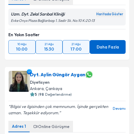
Uzm. Dyt. Zelal Sarıbal Kliniği
Haritada Göster
Evke Onyx Plaza Bağlarbaşı 1. Sedir Sk. No:10 K:2 D:13
En Yakın Saatler
10 Ağu
21 Ağu
21 Ağu
Daha Fazla
10:00
15:30
17:00
Dyt. Aylin Güngör Aygan
Diyetisyen
Ankara
,
Çankaya
5
(
98
Değerlendirme)
Bilgisi ve ilgisinden çok memnunum. İşinde gerçekten
Devamı
uzman. Teşekkür ediyorum.
Adres
1
Online Görüşme