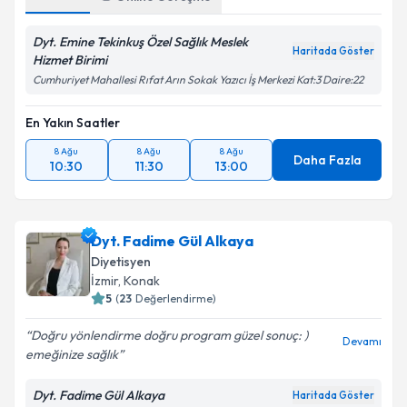
Dyt. Emine Tekinkuş Özel Sağlık Meslek
Haritada Göster
Hizmet Birimi
Cumhuriyet Mahallesi Rıfat Arın Sokak Yazıcı İş Merkezi Kat:3 Daire:22
En Yakın Saatler
8 Ağu
8 Ağu
8 Ağu
Daha Fazla
10:30
11:30
13:00
Dyt. Fadime Gül Alkaya
Diyetisyen
İzmir
,
Konak
5
(
23
Değerlendirme)
Doğru yönlendirme doğru program güzel sonuç: )
Devamı
emeğinize sağlık
Dyt. Fadime Gül Alkaya
Haritada Göster