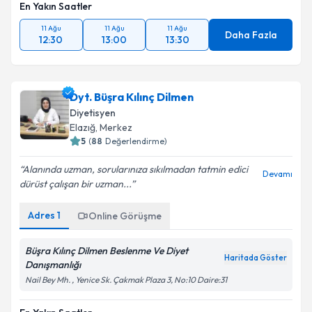
En Yakın Saatler
11 Ağu
11 Ağu
11 Ağu
Daha Fazla
12:30
13:00
13:30
Dyt. Büşra Kılınç Dilmen
Diyetisyen
Elazığ
,
Merkez
5
(
88
Değerlendirme)
Alanında uzman, sorularınıza sıkılmadan tatmin edici
Devamı
dürüst çalışan bir uzman...
Adres
1
Online Görüşme
Büşra Kılınç Dilmen Beslenme Ve Diyet
Haritada Göster
Danışmanlığı
Nail Bey Mh. , Yenice Sk. Çakmak Plaza 3, No:10 Daire:31