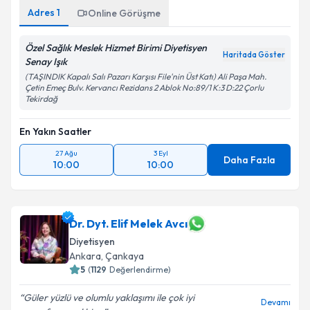
Adres
1
Online Görüşme
Özel Sağlık Meslek Hizmet Birimi Diyetisyen
Haritada Göster
Senay Işık
(TAŞINDIK Kapalı Salı Pazarı Karşısı File'nin Üst Katı) Ali Paşa Mah.
Çetin Emeç Bulv. Kervancı Rezidans 2 Ablok No:89/1 K:3 D:22 Çorlu
Tekirdağ
En Yakın Saatler
27 Ağu
3 Eyl
Daha Fazla
10:00
10:00
Dr. Dyt. Elif Melek Avcı
Diyetisyen
Ankara
,
Çankaya
5
(
1129
Değerlendirme)
Güler yüzlü ve olumlu yaklaşımı ile çok iyi
Devamı