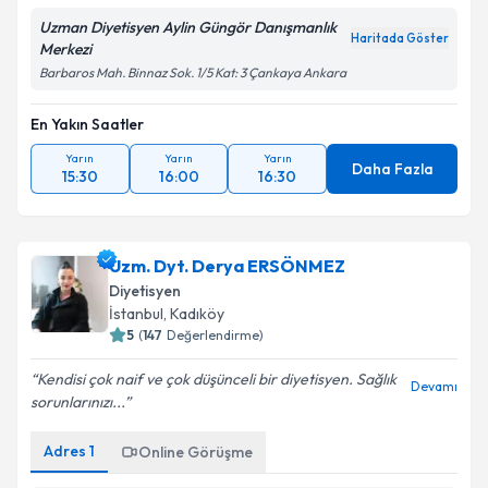
Uzman Diyetisyen Aylin Güngör Danışmanlık
Haritada Göster
Merkezi
Barbaros Mah. Binnaz Sok. 1/5 Kat: 3 Çankaya Ankara
En Yakın Saatler
Yarın
Yarın
Yarın
Daha Fazla
15:30
16:00
16:30
Uzm. Dyt. Derya ERSÖNMEZ
Diyetisyen
İstanbul
,
Kadıköy
5
(
147
Değerlendirme)
Kendisi çok naif ve çok düşünceli bir diyetisyen. Sağlık
Devamı
sorunlarınızı...
Adres
1
Online Görüşme