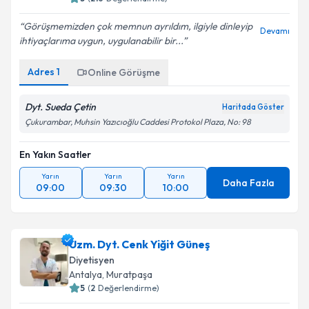
Görüşmemizden çok memnun ayrıldım, ilgiyle dinleyip
Devamı
ihtiyaçlarıma uygun, uygulanabilir bir...
Adres
1
Online Görüşme
Dyt. Sueda Çetin
Haritada Göster
Çukurambar, Muhsin Yazıcıoğlu Caddesi Protokol Plaza, No: 98
En Yakın Saatler
Yarın
Yarın
Yarın
Daha Fazla
09:00
09:30
10:00
Uzm. Dyt. Cenk Yiğit Güneş
Diyetisyen
Antalya
,
Muratpaşa
5
(
2
Değerlendirme)