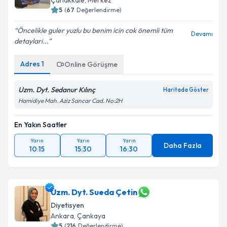
Çanakkale
,
Merkez
5
(
67
Değerlendirme)
Öncelikle guler yuzlu bu benim icin cok önemli tüm
Devamı
detaylari...
Adres
1
Online Görüşme
Uzm. Dyt. Sedanur Kılınç
Haritada Göster
Hamidiye Mah. Aziz Sancar Cad. No:2H
En Yakın Saatler
Yarın
Yarın
Yarın
Daha Fazla
10:15
15:30
16:30
Uzm. Dyt. Sueda Çetin
Diyetisyen
Ankara
,
Çankaya
5
(
216
Değerlendirme)