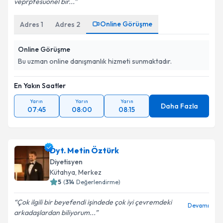
veprpfesuonel bir...
Online Görüşme
Adres
1
Adres
2
Online Görüşme
Bu uzman online danışmanlık hizmeti sunmaktadır.
En Yakın Saatler
Yarın
Yarın
Yarın
Daha Fazla
07:45
08:00
08:15
Dyt. Metin Öztürk
Diyetisyen
Kütahya
,
Merkez
5
(
314
Değerlendirme)
Çok ilgili bir beyefendi işindede çok iyi çevremdeki
Devamı
arkadaşlardan biliyorum...