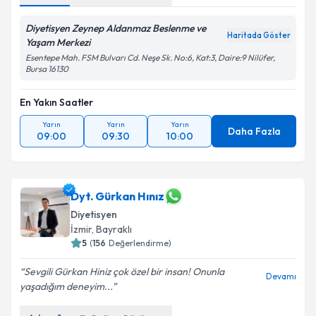
Diyetisyen Zeynep Aldanmaz Beslenme ve
Haritada Göster
Yaşam Merkezi
Esentepe Mah. FSM Bulvarı Cd. Neşe Sk. No:6, Kat:3, Daire:9 Nilüfer,
Bursa 16130
En Yakın Saatler
Yarın
Yarın
Yarın
Daha Fazla
09:00
09:30
10:00
Dyt. Gürkan Hınız
Diyetisyen
İzmir
,
Bayraklı
5
(
156
Değerlendirme)
Sevgili Gürkan Hiniz çok özel bir insan! Onunla
Devamı
yaşadığım deneyim...