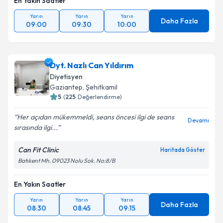
En Yakın Saatler
Yarın
Yarın
Yarın
Daha Fazla
09:00
09:30
10:00
Dyt. Nazlı Can Yıldırım
Diyetisyen
Gaziantep
,
Şehitkamil
5
(
225
Değerlendirme)
Her açıdan mükemmeldi, seans öncesi ilgi de seans
Devamı
sırasında ilgi...
Can Fit Clinic
Haritada Göster
Batıkent Mh. 09023 Nolu Sok. No:8/B
En Yakın Saatler
Yarın
Yarın
Yarın
Daha Fazla
08:30
08:45
09:15