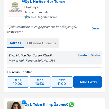
Dyt. Hatice Nur Turan
Diyetisyen
Trabzon
,
Araklı
5
(
30
Değerlendirme)
Çok verimli bir süre geçiriyoruz kendisiyle iyiki
Devamı
rastladım
Adres
1
Online Görüşme
Dyt. Hatice Nur Turan Kliniği
Haritada Göster
Merkez Mah. Kanarya Sok. No: 45\A
En Yakın Saatler
Yarın
Yarın
Yarın
Daha Fazla
10:00
10:30
11:00
Dyt. Tuba Kılınç Üzümcü