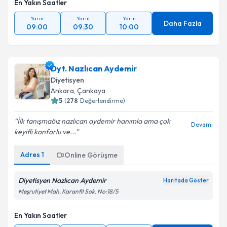
En Yakın Saatler
Yarın
Yarın
Yarın
Daha Fazla
09:00
09:30
10:00
Dyt. Nazlıcan Aydemir
Diyetisyen
Ankara
,
Çankaya
5
(
278
Değerlendirme)
İlk tanışmaöız nazlıcan aydemir hanımla ama çok
Devamı
keyifli konforlu ve...
Adres
1
Online Görüşme
Diyetisyen Nazlıcan Aydemir
Haritada Göster
Meşrutiyet Mah. Karanfil Sok. No:18/5
En Yakın Saatler