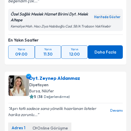
beğendim çok...
Özel Sağlık Meslek Hizmet Birimi Dyt. Melek
Haritada Göster
Altepe
Kemaliye Mah. Hacı Ziya Habiboğlu Cad. 58/A Trabzon Vakfıkebir
En Yakın Saatler
Yarın
Yarın
Yarın
Daha Fazla
09:00
11:30
12:00
Dyt. Zeynep Aldanmaz
Diyetisyen
Bursa
,
Nilüfer
5
(
38
Değerlendirme)
Aşırı tatlı sadece sana yönelik hazırlanan listeler
Devamı
harika zorunlu...
Adres
1
Online Görüşme