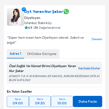
Dyt. Yaren Nur Şeker
Diyetisyen
İstanbul
,
Bakırköy
4.9
(
38
Değerlendirme)
Süper hem insan hem Diyetisyen olarak. Sabırlı ve
Devamı
bilgili
Adres
1
Online Görüşme
Özel Sağlık Ve Hizmet Birimi Diyetisyen Yaren
Haritada Göster
Nur Şeker
ATAKOY 7-8-9-10 KİSM MAH. E5 YANYOL AVRUPA REZİDANS OFİS A1
BLOK KAT6 D63
En Yakın Saatler
Yarın
Yarın
Yarın
Daha Fazla
09:00
09:30
10:00