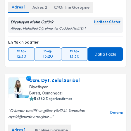
Adres
1
Adres
2
Online Görüşme
Diyetisyen Metin Öztürk
Haritada Göster
Alipaşa Mahallesi Öğretmenler Caddesi No:11 D:1
En Yakın Saatler
10 Ağu
10 Ağu
10 Ağu
Daha Fazla
12:30
13:20
13:30
Uzm. Dyt. Zelal Sarıbal
Diyetisyen
Bursa
,
Osmangazi
5
(
362
Değerlendirme)
O kadar pozitif ve güler yüzlü ki. Yanından
Devamı
ayrıldığınızda enerjiniz...
Adres
1
Online Görüşme