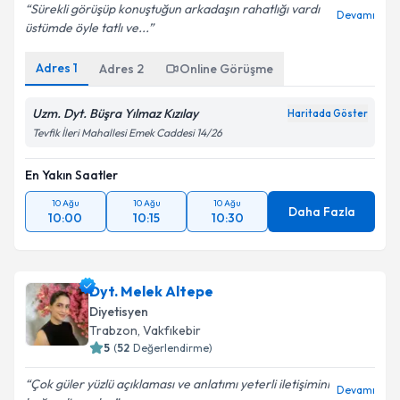
Sürekli görüşüp konuştuğun arkadaşın rahatlığı vardı
Devamı
üstümde öyle tatlı ve...
Adres
1
Adres
2
Online Görüşme
Uzm. Dyt. Büşra Yılmaz Kızılay
Haritada Göster
Tevfik İleri Mahallesi Emek Caddesi 14/26
En Yakın Saatler
10 Ağu
10 Ağu
10 Ağu
Daha Fazla
10:00
10:15
10:30
Dyt. Melek Altepe
Diyetisyen
Trabzon
,
Vakfıkebir
5
(
52
Değerlendirme)
Çok güler yüzlü açıklaması ve anlatımı yeterli iletişimini
Devamı