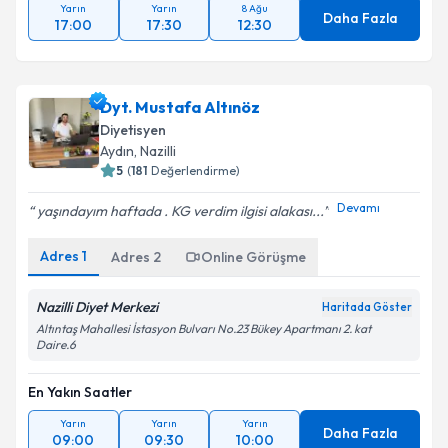
Yarın
Yarın
8 Ağu
Daha Fazla
17:00
17:30
12:30
Dyt. Mustafa Altınöz
Diyetisyen
Aydın
,
Nazilli
5
(
181
Değerlendirme)
Devamı
yaşındayım haftada . KG verdim ilgisi alakası...
Adres
1
Adres
2
Online Görüşme
Nazilli Diyet Merkezi
Haritada Göster
Altıntaş Mahallesi İstasyon Bulvarı No.23 Bükey Apartmanı 2. kat
Daire.6
En Yakın Saatler
Yarın
Yarın
Yarın
Daha Fazla
09:00
09:30
10:00