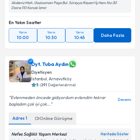
Akdeniz Mah. Gaziosman Paşa Bul. Süreyya Reyent İş Hanı No:30
Daire:110 Konak İzmir
En Yakın Saatler
Yarın
Yarın
Yarın
Daha Fazla
10:00
10:30
10:45
Dyt. Tuba Aydın
Diyetisyen
İstanbul
,
Arnavutköy
5
(
291
Değerlendirme)
Evlenmeden öncede gidiyordum evlendim tekrar
Devamı
başladım çok iyi çok...
Adres
1
Online Görüşme
Nefes Sağlıklı Yaşam Merkezi
Haritada Göster