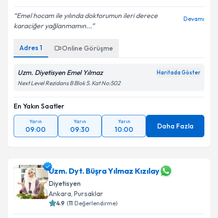
Emel hocam ile yılında doktorumun ileri derece
Devamı
karaciğer yağlanmamın...
Adres
1
Online Görüşme
Uzm. Diyetisyen Emel Yılmaz
Haritada Göster
Next Level Rezidans B Blok 5. Kat No:502
En Yakın Saatler
Yarın
Yarın
Yarın
Daha Fazla
09:00
09:30
10:00
Uzm. Dyt. Büşra Yılmaz Kızılay
Diyetisyen
Ankara
,
Pursaklar
4.9
(
11
Değerlendirme)