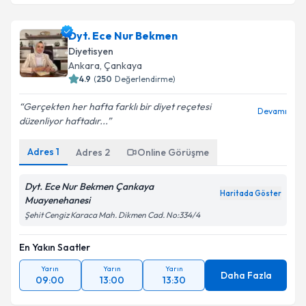
Dyt. Ece Nur Bekmen
Diyetisyen
Ankara
,
Çankaya
4.9
(
250
Değerlendirme)
Gerçekten her hafta farklı bir diyet reçetesi
Devamı
düzenliyor haftadır...
Adres
1
Adres
2
Online Görüşme
Dyt. Ece Nur Bekmen Çankaya
Haritada Göster
Muayenehanesi
Şehit Cengiz Karaca Mah. Dikmen Cad. No:334/4
En Yakın Saatler
Yarın
Yarın
Yarın
Daha Fazla
09:00
13:00
13:30