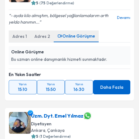
5
(
75
Değerlendirme)
- ayda kilo almıştım, bölgesel yağlanlamalarım arttı
Devamı
yelda hanımın...
Online Görüşme
Adres
1
Adres
2
Online Görüşme
Bu uzman online danışmanlık hizmeti sunmaktadır.
En Yakın Saatler
Yarın
Yarın
Yarın
Daha Fazla
15:10
15:50
16:30
Uzm. Dyt. Emel Yılmaz
Diyetisyen
Ankara
,
Çankaya
5
(
1
Değerlendirme)