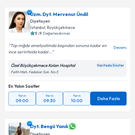
Uzm. Dyt. Mervenur Ündil
Diyetisyen
İstanbul
,
Büyükçekmece
5
(
9
Değerlendirme)
Tüp miğde ameliyatimda başından sonuna kadar en
Devamı
ince ayrintisida kadar...
Özel Büyükçekmece Kolan Hospital
Haritada Göster
Fatih Mah. Fedakar Sok. No:3
En Yakın Saatler
Yarın
Yarın
Yarın
Daha Fazla
09:00
09:30
10:00
Dyt. Bengü Yanık
Diyetisyen