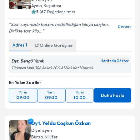
Aydın
,
Kuşadası
5
(
67
Değerlendirme)
Sizin sayenizde hocam hedeflediğim kiloya ulaştım.
Devamı
Birlikte tam kilo...
Adres
1
Online Görüşme
Dyt. Bengü Yanık
Haritada Göster
Türkmen Mah 308 Sokak 2C/1 A1 Blok Kat 1 Daire 4
En Yakın Saatler
Yarın
Yarın
Yarın
Daha Fazla
09:00
09:30
10:00
Dyt. Yelda Coşkun Özkan
Diyetisyen
Bursa
,
Nilüfer