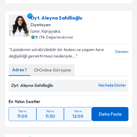
Dyt. Aleyna Sahillioğlu
Diyetisyen
İzmir
,
Karşıyaka
5
(
74
Değerlendirme)
Lipödemin sürdürülebilir bir tedavi ve yaşam tarzı
Devamı
değişikliği gerektirmesi nedeniyle...
Adres
1
Online Görüşme
Dyt. Aleyna Sahillioğlu
Haritada Göster
En Yakın Saatler
Yarın
Yarın
Yarın
Daha Fazla
11:00
11:30
12:00