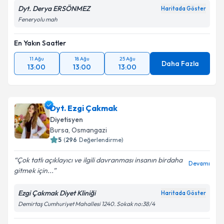
Dyt. Derya ERSÖNMEZ
Haritada Göster
Feneryolu mah
En Yakın Saatler
11 Ağu
18 Ağu
25 Ağu
Daha Fazla
13:00
13:00
13:00
Dyt. Ezgi Çakmak
Diyetisyen
Bursa
,
Osmangazi
5
(
296
Değerlendirme)
Çok tatlı açıklayıcı ve ilgili davranması insanın birdaha
Devamı
gitmek için...
Ezgi Çakmak Diyet Kliniği
Haritada Göster
Demirtaş Cumhuriyet Mahallesi 1240. Sokak no:38/4