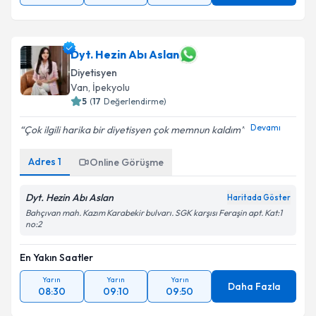
Dyt. Hezin Abı Aslan
Diyetisyen
Van
,
İpekyolu
5
(
17
Değerlendirme)
Devamı
Çok ilgili harika bir diyetisyen çok memnun kaldım
Adres
1
Online Görüşme
Dyt. Hezin Abı Aslan
Haritada Göster
Bahçıvan mah. Kazım Karabekir bulvarı. SGK karşısı Feraşin apt. Kat:1
no:2
En Yakın Saatler
Yarın
Yarın
Yarın
Daha Fazla
08:30
09:10
09:50