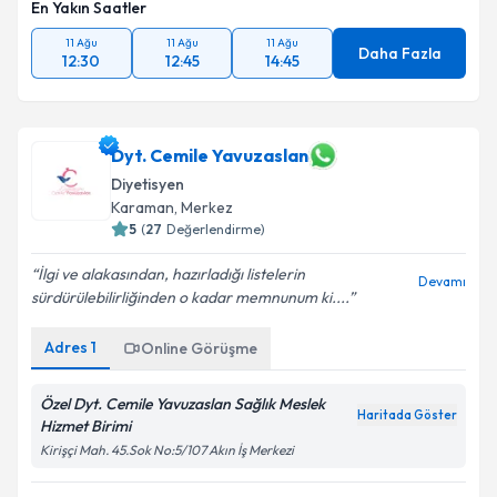
En Yakın Saatler
11 Ağu
11 Ağu
11 Ağu
Daha Fazla
12:30
12:45
14:45
Dyt. Cemile Yavuzaslan
Diyetisyen
Karaman
,
Merkez
5
(
27
Değerlendirme)
İlgi ve alakasından, hazırladığı listelerin
Devamı
sürdürülebilirliğinden o kadar memnunum ki....
Adres
1
Online Görüşme
Özel Dyt. Cemile Yavuzaslan Sağlık Meslek
Haritada Göster
Hizmet Birimi
Kirişçi Mah. 45.Sok No:5/107 Akın İş Merkezi