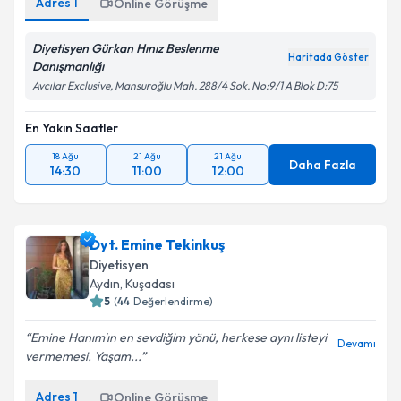
Adres
1
Online Görüşme
Diyetisyen Gürkan Hınız Beslenme
Haritada Göster
Danışmanlığı
Avcılar Exclusive, Mansuroğlu Mah. 288/4 Sok. No:9/1 A Blok D:75
En Yakın Saatler
18 Ağu
21 Ağu
21 Ağu
Daha Fazla
14:30
11:00
12:00
Dyt. Emine Tekinkuş
Diyetisyen
Aydın
,
Kuşadası
5
(
44
Değerlendirme)
Emine Hanım'ın en sevdiğim yönü, herkese aynı listeyi
Devamı
vermemesi. Yaşam...
Adres
1
Online Görüşme