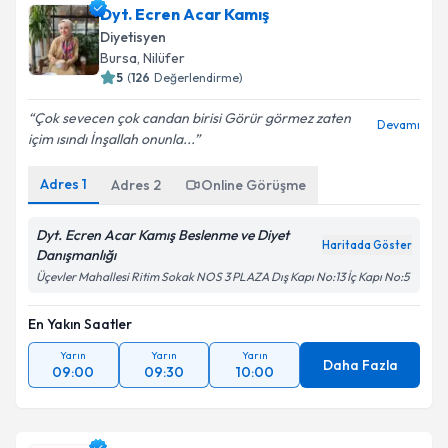
Dyt. Ecren Acar Kamış
Diyetisyen
Bursa
,
Nilüfer
5
(
126
Değerlendirme)
Çok sevecen çok candan birisi Görür görmez zaten
Devamı
içim ısındı İnşallah onunla...
Adres
1
Adres
2
Online Görüşme
Dyt. Ecren Acar Kamış Beslenme ve Diyet
Haritada Göster
Danışmanlığı
Üçevler Mahallesi Ritim Sokak NOS 3 PLAZA Dış Kapı No:13 İç Kapı No:5
En Yakın Saatler
Yarın
Yarın
Yarın
Daha Fazla
09:00
09:30
10:00