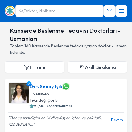
Doktor, klinik ara...
Kanserde Beslenme Tedavisi Doktorları -
Uzmanları
Toplam
160
Kanserde Beslenme
tedavisi yapan doktor - uzman
bulundu.
Filtrele
Akıllı Sıralama
Dyt. Senay Işık
Diyetisyen
Tekirdağ
,
Çorlu
5
(
310
Değerlendirme)
Bence tanidigim en iyi diyedisyen içten ve çok tatlı.
Devamı
Konuşurken...