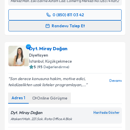
Merkez Mah. Eski Edirne Asfaltı Cad. Cömert İş Merkezi No:1263 /4 Kat:2
0 (850) 811 03 42
Randevu Takvimi Talebi
Randevu Talep Et
Dyt. Tuba Aydın
için randevu takvimi talebi oluşturun.
Size bu uzmandan randevu almanız için bir takvim
Dyt. Miray Doğan
hazırlandığında e-posta ile bilgilendireceğiz.
Diyetisyen
E-posta Adresiniz
İstanbul
,
Küçükçekmece
5
(
95
Değerlendirme)
Son derece konusuna hakim, motive edici,
Devamı
tekdüzelikten uzak listeler programlayan,...
Kişisel verilerimin işlenmesine ilişkin
Aydınlatma
Metni
'ni okudum ve kişisel verilerimin belirtilen
Adres
1
Online Görüşme
kapsamda işlenmesini kabul ediyorum.
Dyt. Miray Doğan
Haritada Göster
Takvim Talebini Gönder
Atakent Mah. 221.Sok. Rota Office A Blok