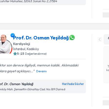
ahitler Mahallesi, 52063. Sokak No: 2, 27584
Prof. Dr. Osman Yeşildağ
Kardiyoloji
İstanbul
,
Kadıköy
5
(
23
Değerlendirme)
tor son derece iligiliydi, memnun kaldık. Aklımızdaki
ka
lara gayet açıklayıcı...
Devamı
of. Dr. Osman Yeşildağ
Haritada Göster
nköy Mah. Şemsettin Günaltay Cad. No:189 Daire:6
Randevu T