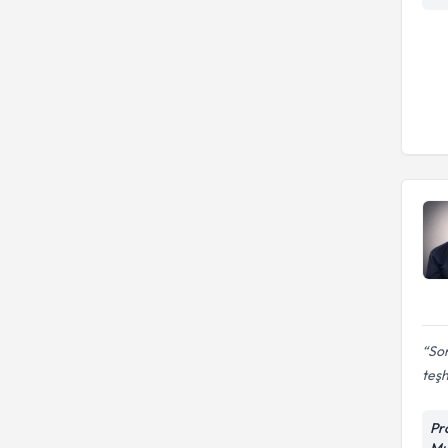
Son
teşh
Pr
Mu