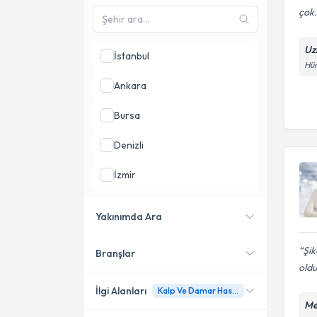
çok.
Uz
İstanbul
Hür
Ankara
Bursa
Denizli
İzmir
Manisa
Yakınımda Ara
Antalya
Şik
Branşlar
Konumuma yakın uzmanları
oldu
göster
İlgi Alanları
Kalp Ve Damar Hastalıkları İle Tedavisi
Me