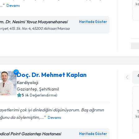
ka
..
Devamı
m. Dr. Nesimi Yavuz Muayenehanesi
Haritada Göster
riyet, 415. Sk. No: 4, 45200 Akhisar/Manisa
Doç. Dr. Mehmet Kaplan
Kardiyoloji
Gaziantep
,
Şehitkamil
5
(
4
Değerlendirme)
ayetlerimi çok iyi dinlediğini düşünüyorum. Baş ağrımın
ka
ğunu da söylemiştim,...
Devamı
dical Point Gaziantep Hastanesi
Haritada Göster