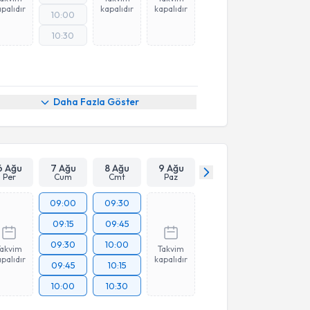
palıdır
kapalıdır
kapalıdır
10:00
10:30
Daha Fazla Göster
6 Ağu
7 Ağu
8 Ağu
9 Ağu
Per
Cum
Cmt
Paz
09:00
09:30
09:15
09:45
09:30
10:00
Takvim
Takvim
palıdır
kapalıdır
09:45
10:15
10:00
10:30