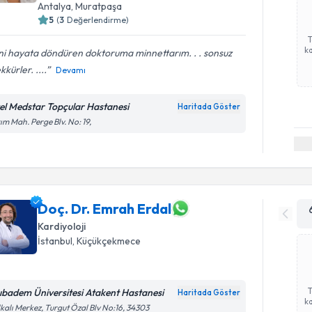
Antalya
,
Muratpaşa
5
(
3
Değerlendirme)
ka
ni hayata döndüren doktoruma minnettarım. . . sonsuz
kkürler. ....
Devamı
el Medstar Topçular Hastanesi
Haritada Göster
ım Mah. Perge Blv. No: 19,
Doç. Dr. Emrah Erdal
Kardiyoloji
İstanbul
,
Küçükçekmece
ıbadem Üniversitesi Atakent Hastanesi
Haritada Göster
ka
kalı Merkez, Turgut Özal Blv No:16, 34303