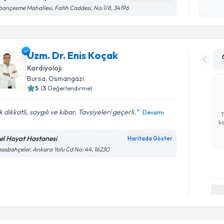
Kişisel
ançesme Mahallesi, Fatih Caddesi, No:1/8, 34196
okudum
işlenm
Uzm. Dr. Enis Koçak
Kardiyoloji
Bursa
,
Osmangazi
5
(
3
Değerlendirme)
 dikkatli, saygılı ve kibar. Tavsiyeleri geçerli.
Devamı
ka
el Hayat Hastanesi
Haritada Göster
asbahçeler, Ankara Yolu Cd No: 44, 16230