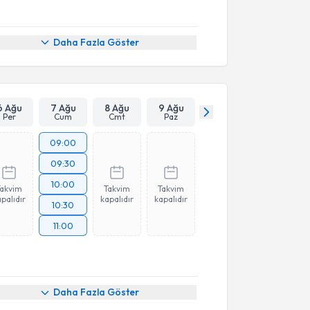
Daha Fazla Göster
6 Ağu
7 Ağu
8 Ağu
9 Ağu
Per
Cum
Cmt
Paz
09:00
09:30
10:00
Takvim
Takvim
Takvim
palıdır
kapalıdır
kapalıdır
10:30
11:00
akvimi Talebi
Daha Fazla Göster