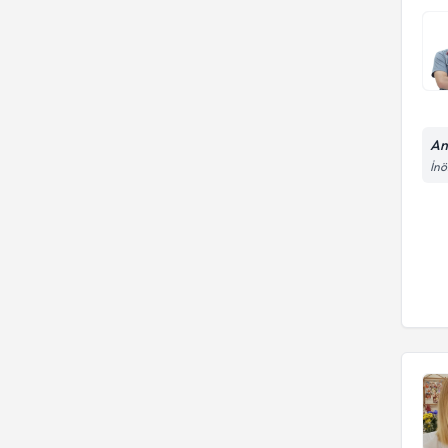
An
İnö