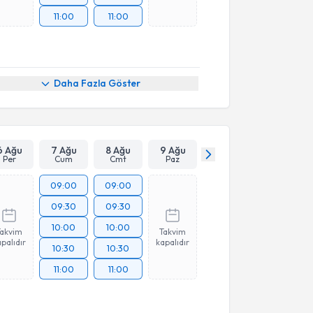
11:00
11:00
Daha Fazla Göster
6 Ağu
7 Ağu
8 Ağu
9 Ağu
Per
Cum
Cmt
Paz
09:00
09:00
09:30
09:30
10:00
10:00
Takvim
Takvim
palıdır
kapalıdır
10:30
10:30
11:00
11:00