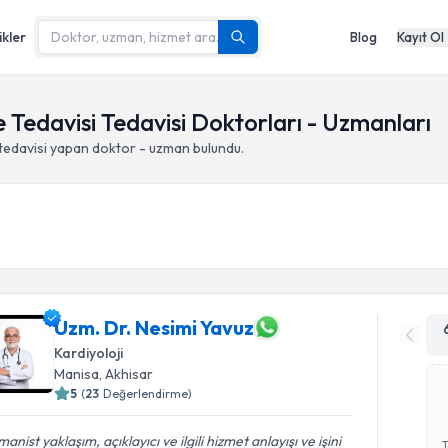
ikler
Blog
Kayıt Ol
e Tedavisi Tedavisi Doktorları - Uzmanları
tedavisi yapan doktor - uzman bulundu.
Uzm. Dr. Nesimi Yavuz
Kardiyoloji
Manisa
,
Akhisar
5
(
23
Değerlendirme)
anist yaklaşım, açıklayıcı ve ilgili hizmet anlayışı ve işini