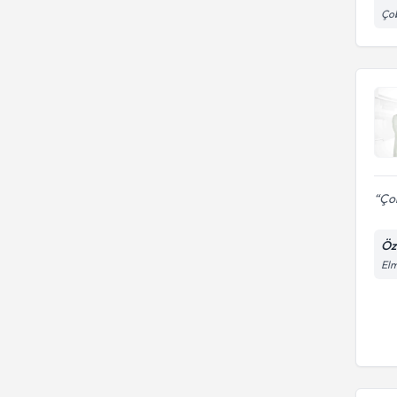
Çob
Çok
Öz
Elm