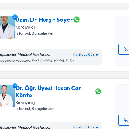
Uzm. Dr. H
Size bu uzm
hazırlandığ
Uzm. Dr. Hurşit Soyer
Kardiyoloji
E-posta Ad
İstanbul
,
Bahçelievler
hçelievler Medipol Hastanesi
Haritada Göster
Randevu T
Kişisel
ançesme Mahallesi, Fatih Caddesi, No:1/8, 34196
okudum
işlenm
Dr. Öğr. 
oluşturun. 
Dr. Öğr. Üyesi Hasan Can
hazırlandığ
Könte
E-posta Ad
Kardiyoloji
İstanbul
,
Bahçelievler
hçelievler Medipol Hastanesi
Haritada Göster