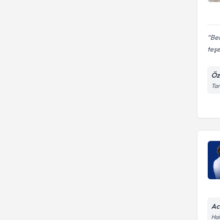
Be
teşe
Öz
Tar
Ac
Hal