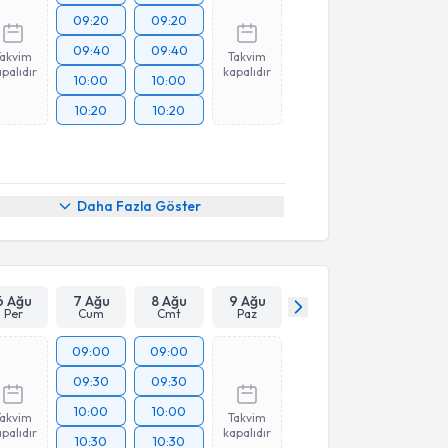
09:20
09:20
09:40
09:40
Takvim
Takvim
palıdır
kapalıdır
10:00
10:00
10:20
10:20
Daha Fazla Göster
6 Ağu
7 Ağu
8 Ağu
9 Ağu
Per
Cum
Cmt
Paz
09:00
09:00
09:30
09:30
10:00
10:00
Takvim
Takvim
palıdır
kapalıdır
10:30
10:30