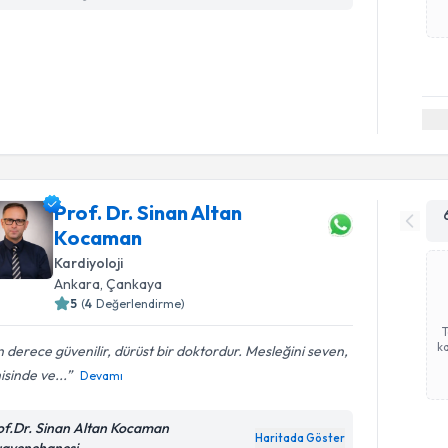
Prof. Dr. Sinan Altan
Kocaman
Kardiyoloji
Ankara
,
Çankaya
5
(
4
Değerlendirme)
ka
 derece güvenilir, dürüst bir doktordur. Mesleğini seven,
isinde ve...
Devamı
of.Dr. Sinan Altan Kocaman
Haritada Göster
ayenehanesi