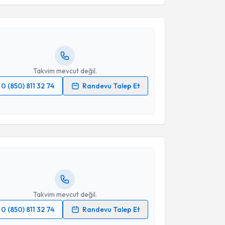
urşit Soyer
için randevu takvimi talebi oluşturun.
andan randevu almanız için bir takvim
ında e-posta ile bilgilendireceğiz.
resiniz
Takvim mevcut değil.
0 (850) 811 32 74
Randevu Talep Et
akvimi Talebi
 verilerimin işlenmesine ilişkin
Aydınlatma Metni
'ni
 ve kişisel verilerimin belirtilen kapsamda
esini kabul ediyorum.
Üyesi Hasan Can Könte
için randevu takvimi talebi
Size bu uzmandan randevu almanız için bir takvim
Takvim Talebini Gönder
ında e-posta ile bilgilendireceğiz.
resiniz
Takvim mevcut değil.
0 (850) 811 32 74
Randevu Talep Et