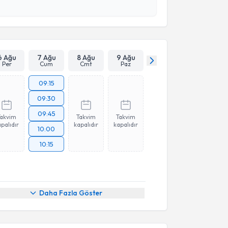
 verilerimin işlenmesine ilişkin
Aydınlatma Metni
'ni
 ve kişisel verilerimin belirtilen kapsamda
esini kabul ediyorum.
Takvim Talebini Gönder
6 Ağu
7 Ağu
8 Ağu
9 Ağu
Per
Cum
Cmt
Paz
09:15
09:30
09:45
Takvim
Takvim
Takvim
palıdır
kapalıdır
kapalıdır
10:00
10:15
Daha Fazla Göster