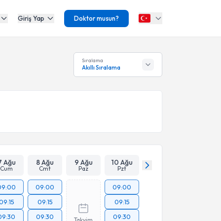
Giriş Yap
Doktor musun?
Sıralama
Akıllı Sıralama
7 Ağu
8 Ağu
9 Ağu
10 Ağu
Cum
Cmt
Paz
Pzt
09:00
09:00
09:00
09:15
09:15
09:15
09:30
09:30
09:30
Takvim