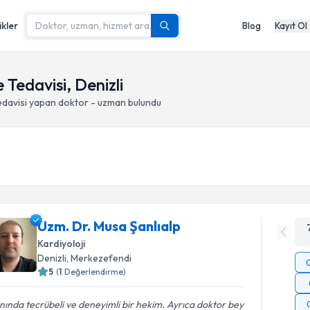
ikler
Blog
Kayıt Ol
 Tedavisi, Denizli
edavisi yapan doktor - uzman bulundu
Uzm. Dr. Musa Şanlıalp
Kardiyoloji
Denizli
, Merkezefendi
5
(
1
Değerlendirme)
nında tecrübeli ve deneyimli bir hekim. Ayrıca doktor bey