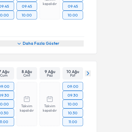
kapalıdır
09:45
09:45
09:45
10:00
10:00
10:00
Daha Fazla Göster
7 Ağu
8 Ağu
9 Ağu
10 Ağu
Cum
Cmt
Paz
Pzt
09:00
09:00
09:30
09:30
10:00
10:00
Takvim
Takvim
kapalıdır
kapalıdır
10:30
10:30
11:00
11:00