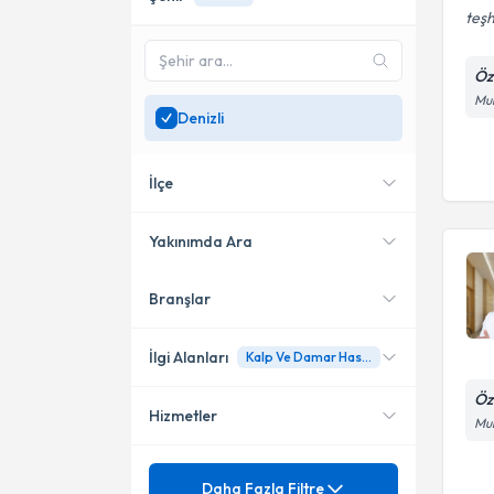
teşh
Öz
Mur
Denizli
İlçe
Yakınımda Ara
Branşlar
Konumuma yakın uzmanları
Merkezefendi
göster
İlgi Alanları
Kalp Ve Damar Hastalıkları İle Tedavisi
Öz
Hizmetler
Kardiyoloji
Mur
Mezuniyet
24 saat tansiyon holteri
Daha Fazla Filtre