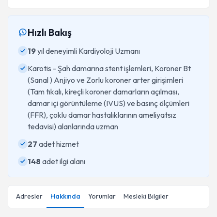
Hızlı Bakış
19
yıl deneyimli Kardiyoloji Uzmanı
Karotis - Şah damarına stent işlemleri, Koroner Bt
(Sanal ) Anjiyo ve Zorlu koroner arter girişimleri
(Tam tıkalı, kireçli koroner damarların açılması,
damar içi görüntüleme (IVUS) ve basınç ölçümleri
(FFR), çoklu damar hastalıklarının ameliyatsız
tedavisi) alanlarında uzman
27
adet hizmet
148
adet ilgi alanı
Adresler
Hakkında
Yorumlar
Mesleki Bilgiler