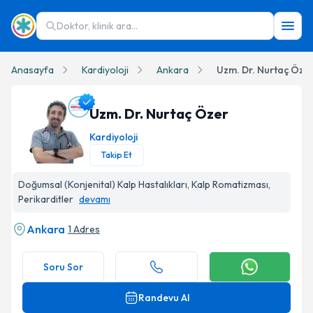
Doktor, klinik ara...
Anasayfa
Kardiyoloji
Ankara
Uzm. Dr. Nurtaç Öze
Uzm. Dr. Nurtaç Özer
Kardiyoloji
Takip Et
Uzm. Dr. Nurtaç Özer Profil Fotoğrafı
Doğumsal (Konjenital) Kalp Hastalıkları, Kalp Romatizması,
Perikarditler
devamı
Ankara
1 Adres
Soru Sor
Randevu Al