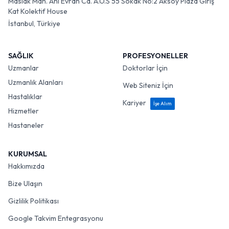
Maslak Mah. Ahi Evran Cd. A.O.S 55 Sokak No:2 Aksoy Plaza Giriş
Kat Kolektif House
İstanbul, Türkiye
SAĞLIK
PROFESYONELLER
Uzmanlar
Doktorlar İçin
Uzmanlık Alanları
Web Siteniz İçin
Hastalıklar
Kariyer
İşe Alım
Hizmetler
Hastaneler
KURUMSAL
Hakkımızda
Bize Ulaşın
Gizlilik Politikası
Google Takvim Entegrasyonu