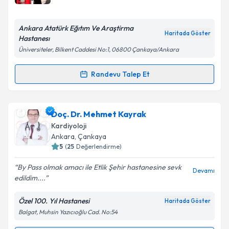
E-posta Adresiniz
Ankara Atatürk Eğıtım Ve Araştirma
Haritada Göster
Hastanesı
Üniversiteler, Bilkent Caddesi No:1, 06800 Çankaya/Ankara
Kişisel verilerimin işlenmesine ilişkin
Aydınlatma
Metni
'ni okudum ve kişisel verilerimin belirtilen
Randevu Talep Et
kapsamda işlenmesini kabul ediyorum.
Randevu Takvimi Talebi
Takvim Talebini Gönder
Prof. Dr. Hüseyin Ayhan
için randevu takvimi talebi
Doç. Dr. Mehmet Kayrak
oluşturun. Size bu uzmandan randevu almanız için bir
Kardiyoloji
takvim hazırlandığında e-posta ile bilgilendireceğiz.
Ankara
, Çankaya
5
(
25
Değerlendirme)
E-posta Adresiniz
By Pass olmak amacı ile Etlik Şehir hastanesine sevk
Devamı
edildim....
Özel 100. Yıl Hastanesi
Haritada Göster
Kişisel verilerimin işlenmesine ilişkin
Aydınlatma
Balgat, Muhsin Yazıcıoğlu Cad. No:54
Metni
'ni okudum ve kişisel verilerimin belirtilen
kapsamda işlenmesini kabul ediyorum.