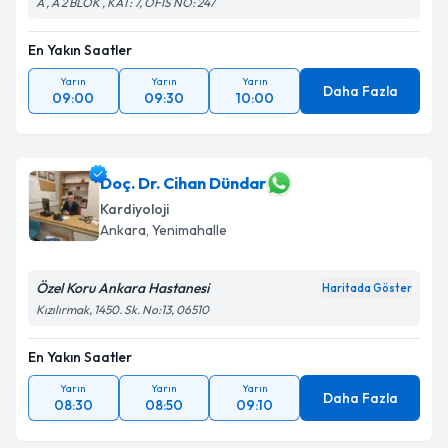
A , A 2 BLOK , KAT: 7, OFİS NO: 247
En Yakın Saatler
Yarın
Yarın
Yarın
Daha Fazla
09:00
09:30
10:00
Doç. Dr. Cihan Dündar
Kardiyoloji
Ankara
, Yenimahalle
Özel Koru Ankara Hastanesi
Haritada Göster
Kızılırmak, 1450. Sk. No:13, 06510
En Yakın Saatler
Yarın
Yarın
Yarın
Daha Fazla
08:30
08:50
09:10