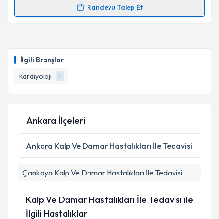
Randevu Talep Et
Randevu Takvimi Talebi
Takvim Talebini Gönder
Doç. Dr. Mehmet Kayrak
için randevu takvimi talebi
oluşturun. Size bu uzmandan randevu almanız için bir
İlgili Branşlar
takvim hazırlandığında e-posta ile bilgilendireceğiz.
Kardiyoloji
1
E-posta Adresiniz
Ankara İlçeleri
Kişisel verilerimin işlenmesine ilişkin
Aydınlatma
Metni
'ni okudum ve kişisel verilerimin belirtilen
Ankara
Kalp Ve Damar Hastalıkları İle Tedavisi
kapsamda işlenmesini kabul ediyorum.
Çankaya
Kalp Ve Damar Hastalıkları İle Tedavisi
Takvim Talebini Gönder
Kalp Ve Damar Hastalıkları İle Tedavisi ile
İlgili Hastalıklar