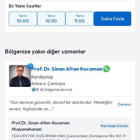
En Yakın Saatler
Yarın
Yarın
Yarın
Daha Fazla
10:00
10:30
11:00
Bölgenize yakın diğer uzmanlar
Prof. Dr. Sinan Altan Kocaman
Kardiyoloji
Ankara
, Çankaya
5
(
4
Değerlendirme)
Son derece güvenilir, dürüst bir doktordur. Mesleğini
Devamı
seven, teşhisinde ve...
Prof.Dr. Sinan Altan Kocaman
Haritada Göster
Muayenehanesi
YDA CENTER, KIZILIRMAK MAH, Çukurambar, Dumlupınar Blv. NO: 9-