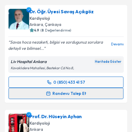
Dr. Öğr. Üyesi Savaş Açıkgöz
Kardiyoloji
Ankara
, Çankaya
4.9
(
8
Değerlendirme)
Savas hoca nezaketi, bilgisi ve sordugunuz sorulara
Devamı
detayli ve bilimsel...
Liv Hospital Ankara
Haritada Göster
Kavaklıdere Mahallesi, Bestekar Cd No:8,
0 (850) 433 41 57
Randevu Takvimi Talebi
Randevu Talep Et
Dr. Öğr. Üyesi Savaş Açıkgöz
için randevu takvimi
talebi oluşturun. Size bu uzmandan randevu almanız
Prof. Dr. Hüseyin Ayhan
için bir takvim hazırlandığında e-posta ile
bilgilendireceğiz.
Kardiyoloji
Ankara